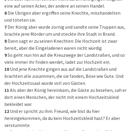
eine auf seinen Acker, der andere an seinen Handel.
6
Die Übrigen aber ergriffen seine Knechte, misshandelten
und töteten sie.
7
Der König aber wurde zornig und sandte seine Truppen aus,
brachte jene Mörder um und steckte ihre Stadt in Brand.
8
Dann sagt er zu seinen Knechten: Die Hochzeit ist zwar
bereit, aber die Eingeladenen waren nicht würdig.
9
So geht nun hin auf die Kreuzwege der Landstraßen, und so
viele immer ihr finden werdet, ladet zur Hochzeit ein.
10
Und jene Knechte gingen aus auf die Landstraßen und
brachten alle zusammen, die sie fanden, Böse wie Gute. Und
der Hochzeitssaal wurde voll von Gästen.
11
Als aber der König hereinkam, die Gäste zu besehen, sah er
dort einen Menschen, der nicht mit einem Hochzeitskleid
bekleidet war.
12
Und er spricht zu ihm: Freund, wie bist du hier
hereingekommen, da du kein Hochzeitskleid hast? Er aber
verstummte.