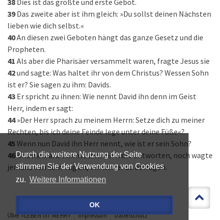
38
Dies ist das größte und erste Gebot.
39
Das zweite aber ist ihm gleich: »Du sollst deinen Nächsten
lieben wie dich selbst.«
40
An diesen zwei Geboten hängt das ganze Gesetz und die
Propheten.
41
Als aber die Pharisäer versammelt waren, fragte Jesus sie
42
und sagte: Was haltet ihr von dem Christus? Wessen Sohn
ist er? Sie sagen zu ihm: Davids.
43
Er spricht zu ihnen: Wie nennt David ihn denn im Geist
Herr, indem er sagt:
44
»Der Herr sprach zu meinem Herrn: Setze dich zu meiner
Rechten, bis ich deine Feinde lege unter deine Füße«?
45
Wenn nun David ihn Herr nennt, wie ist er sein Sohn?
46
Und niemand konnte ihm ein Wort antworten, noch wagte
Durch die weitere Nutzung der Seite
jemand von dem Tag an, ihn weiter zu befragen.
stimmen Sie der Verwendung von Cookies
zu.
Weitere Informationen
OK
Über »LEBEN IST MEHR«
Impressum
Datenschutz