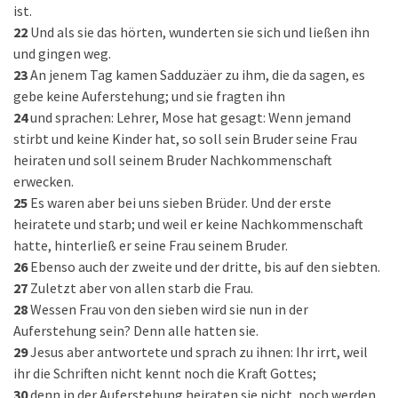
ist.
22
Und als sie das hörten, wunderten sie sich und ließen ihn
und gingen weg.
23
An jenem Tag kamen Sadduzäer zu ihm, die da sagen, es
gebe keine Auferstehung; und sie fragten ihn
24
und sprachen: Lehrer, Mose hat gesagt: Wenn jemand
stirbt und keine Kinder hat, so soll sein Bruder seine Frau
heiraten und soll seinem Bruder Nachkommenschaft
erwecken.
25
Es waren aber bei uns sieben Brüder. Und der erste
heiratete und starb; und weil er keine Nachkommenschaft
hatte, hinterließ er seine Frau seinem Bruder.
26
Ebenso auch der zweite und der dritte, bis auf den siebten.
27
Zuletzt aber von allen starb die Frau.
28
Wessen Frau von den sieben wird sie nun in der
Auferstehung sein? Denn alle hatten sie.
29
Jesus aber antwortete und sprach zu ihnen: Ihr irrt, weil
ihr die Schriften nicht kennt noch die Kraft Gottes;
30
denn in der Auferstehung heiraten sie nicht, noch werden