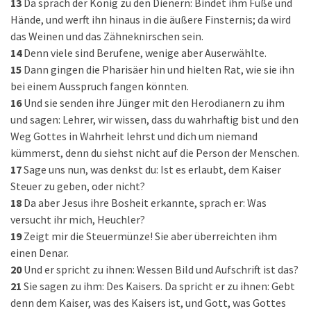
13
Da sprach der König zu den Dienern: Bindet ihm Füße und
Hände, und werft ihn hinaus in die äußere Finsternis; da wird
das Weinen und das Zähneknirschen sein.
14
Denn viele sind Berufene, wenige aber Auserwählte.
15
Dann gingen die Pharisäer hin und hielten Rat, wie sie ihn
bei einem Ausspruch fangen könnten.
16
Und sie senden ihre Jünger mit den Herodianern zu ihm
und sagen: Lehrer, wir wissen, dass du wahrhaftig bist und den
Weg Gottes in Wahrheit lehrst und dich um niemand
kümmerst, denn du siehst nicht auf die Person der Menschen.
17
Sage uns nun, was denkst du: Ist es erlaubt, dem Kaiser
Steuer zu geben, oder nicht?
18
Da aber Jesus ihre Bosheit erkannte, sprach er: Was
versucht ihr mich, Heuchler?
19
Zeigt mir die Steuermünze! Sie aber überreichten ihm
einen Denar.
20
Und er spricht zu ihnen: Wessen Bild und Aufschrift ist das?
21
Sie sagen zu ihm: Des Kaisers. Da spricht er zu ihnen: Gebt
denn dem Kaiser, was des Kaisers ist, und Gott, was Gottes