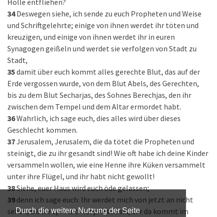
Hölle entfliehen?
34
Deswegen siehe, ich sende zu euch Propheten und Weise
und Schriftgelehrte; einige von ihnen werdet ihr töten und
kreuzigen, und einige von ihnen werdet ihr in euren
Synagogen geißeln und werdet sie verfolgen von Stadt zu
Stadt,
35
damit über euch kommt alles gerechte Blut, das auf der
Erde vergossen wurde, von dem Blut Abels, des Gerechten,
bis zu dem Blut Secharjas, des Sohnes Berechjas, den ihr
zwischen dem Tempel und dem Altar ermordet habt.
36
Wahrlich, ich sage euch, dies alles wird über dieses
Geschlecht kommen.
37
Jerusalem, Jerusalem, die da tötet die Propheten und
steinigt, die zu ihr gesandt sind! Wie oft habe ich deine Kinder
versammeln wollen, wie eine Henne ihre Küken versammelt
unter ihre Flügel, und ihr habt nicht gewollt!
38
Siehe, euer Haus wird euch öde gelassen;
39
denn ich sage euch: Ihr werdet mich von jetzt an nicht
sehen, bis ihr sprecht: »Gepriesen sei, der da kommt im
Durch die weitere Nutzung der Seite