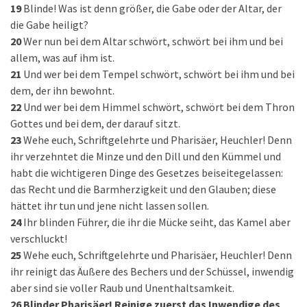
19
Blinde! Was ist denn größer, die Gabe oder der Altar, der
die Gabe heiligt?
20
Wer nun bei dem Altar schwört, schwört bei ihm und bei
allem, was auf ihm ist.
21
Und wer bei dem Tempel schwört, schwört bei ihm und bei
dem, der ihn bewohnt.
22
Und wer bei dem Himmel schwört, schwört bei dem Thron
Gottes und bei dem, der darauf sitzt.
23
Wehe euch, Schriftgelehrte und Pharisäer, Heuchler! Denn
ihr verzehntet die Minze und den Dill und den Kümmel und
habt die wichtigeren Dinge des Gesetzes beiseitegelassen:
das Recht und die Barmherzigkeit und den Glauben; diese
hättet ihr tun und jene nicht lassen sollen.
24
Ihr blinden Führer, die ihr die Mücke seiht, das Kamel aber
verschluckt!
25
Wehe euch, Schriftgelehrte und Pharisäer, Heuchler! Denn
ihr reinigt das Äußere des Bechers und der Schüssel, inwendig
aber sind sie voller Raub und Unenthaltsamkeit.
26
Blinder Pharisäer! Reinige zuerst das Inwendige des