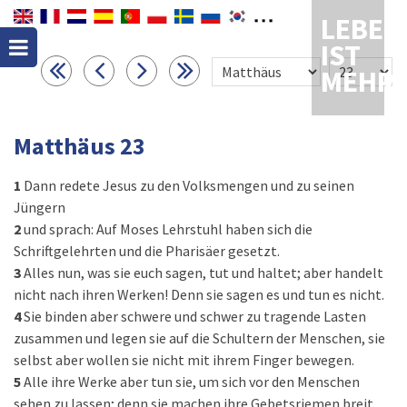
LEBEN
IST
MEHR
Matthäus 23
1
Dann redete Jesus zu den Volksmengen und zu seinen
Jüngern
2
und sprach: Auf Moses Lehrstuhl haben sich die
Schriftgelehrten und die Pharisäer gesetzt.
3
Alles nun, was sie euch sagen, tut und haltet; aber handelt
nicht nach ihren Werken! Denn sie sagen es und tun es nicht.
4
Sie binden aber schwere und schwer zu tragende Lasten
zusammen und legen sie auf die Schultern der Menschen, sie
selbst aber wollen sie nicht mit ihrem Finger bewegen.
5
Alle ihre Werke aber tun sie, um sich vor den Menschen
sehen zu lassen; denn sie machen ihre Gebetsriemen breit