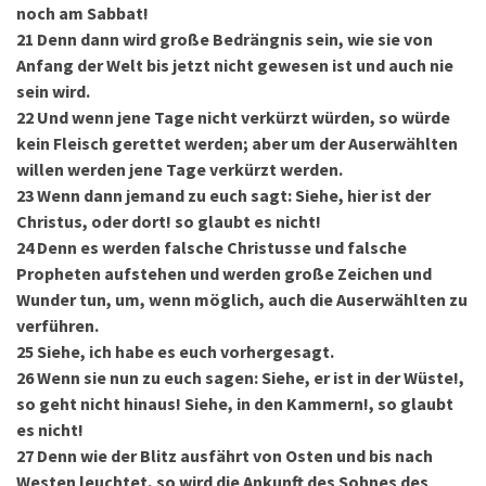
noch am Sabbat!
21
Denn dann wird große Bedrängnis sein, wie sie von
Anfang der Welt bis jetzt nicht gewesen ist und auch nie
sein wird.
22
Und wenn jene Tage nicht verkürzt würden, so würde
kein Fleisch gerettet werden; aber um der Auserwählten
willen werden jene Tage verkürzt werden.
23
Wenn dann jemand zu euch sagt: Siehe, hier ist der
Christus, oder dort! so glaubt es nicht!
24
Denn es werden falsche Christusse und falsche
Propheten aufstehen und werden große Zeichen und
Wunder tun, um, wenn möglich, auch die Auserwählten zu
verführen.
25
Siehe, ich habe es euch vorhergesagt.
26
Wenn sie nun zu euch sagen: Siehe, er ist in der Wüste!,
so geht nicht hinaus! Siehe, in den Kammern!, so glaubt
es nicht!
27
Denn wie der Blitz ausfährt von Osten und bis nach
Westen leuchtet, so wird die Ankunft des Sohnes des