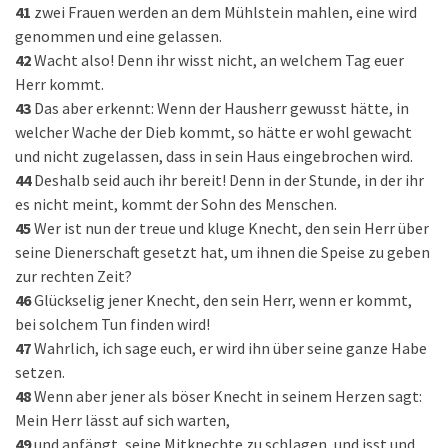
41
zwei Frauen werden an dem Mühlstein mahlen, eine wird
genommen und eine gelassen.
42
Wacht also! Denn ihr wisst nicht, an welchem Tag euer
Herr kommt.
43
Das aber erkennt: Wenn der Hausherr gewusst hätte, in
welcher Wache der Dieb kommt, so hätte er wohl gewacht
und nicht zugelassen, dass in sein Haus eingebrochen wird.
44
Deshalb seid auch ihr bereit! Denn in der Stunde, in der ihr
es nicht meint, kommt der Sohn des Menschen.
45
Wer ist nun der treue und kluge Knecht, den sein Herr über
seine Dienerschaft gesetzt hat, um ihnen die Speise zu geben
zur rechten Zeit?
46
Glückselig jener Knecht, den sein Herr, wenn er kommt,
bei solchem Tun finden wird!
47
Wahrlich, ich sage euch, er wird ihn über seine ganze Habe
setzen.
48
Wenn aber jener als böser Knecht in seinem Herzen sagt:
Mein Herr lässt auf sich warten,
49
und anfängt, seine Mitknechte zu schlagen, und isst und