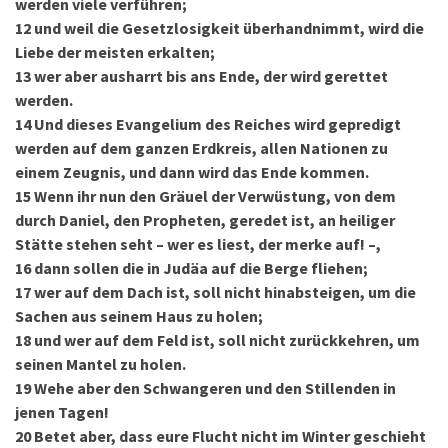
werden viele verführen;
12
und weil die Gesetzlosigkeit überhandnimmt, wird die
Liebe der meisten erkalten;
13
wer aber ausharrt bis ans Ende, der wird gerettet
werden.
14
Und dieses Evangelium des Reiches wird gepredigt
werden auf dem ganzen Erdkreis, allen Nationen zu
einem Zeugnis, und dann wird das Ende kommen.
15
Wenn ihr nun den Gräuel der Verwüstung, von dem
durch Daniel, den Propheten, geredet ist, an heiliger
Stätte stehen seht – wer es liest, der merke auf! –,
16
dann sollen die in Judäa auf die Berge fliehen;
17
wer auf dem Dach ist, soll nicht hinabsteigen, um die
Sachen aus seinem Haus zu holen;
18
und wer auf dem Feld ist, soll nicht zurückkehren, um
seinen Mantel zu holen.
19
Wehe aber den Schwangeren und den Stillenden in
jenen Tagen!
20
Betet aber, dass eure Flucht nicht im Winter geschieht