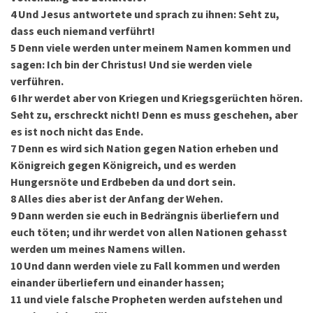
4
Und Jesus antwortete und sprach zu ihnen: Seht zu,
dass euch niemand verführt!
5
Denn viele werden unter meinem Namen kommen und
sagen: Ich bin der Christus! Und sie werden viele
verführen.
6
Ihr werdet aber von Kriegen und Kriegsgerüchten hören.
Seht zu, erschreckt nicht! Denn es muss geschehen, aber
es ist noch nicht das Ende.
7
Denn es wird sich Nation gegen Nation erheben und
Königreich gegen Königreich, und es werden
Hungersnöte und Erdbeben da und dort sein.
8
Alles dies aber ist der Anfang der Wehen.
9
Dann werden sie euch in Bedrängnis überliefern und
euch töten; und ihr werdet von allen Nationen gehasst
werden um meines Namens willen.
10
Und dann werden viele zu Fall kommen und werden
einander überliefern und einander hassen;
11
und viele falsche Propheten werden aufstehen und