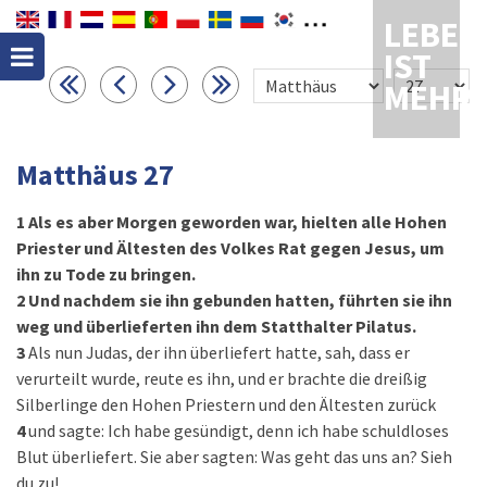
LEBEN
IST
MEHR
Matthäus 27
1
Als es aber Morgen geworden war, hielten alle Hohen
Priester und Ältesten des Volkes Rat gegen Jesus, um
ihn zu Tode zu bringen.
2
Und nachdem sie ihn gebunden hatten, führten sie ihn
weg und überlieferten ihn dem Statthalter Pilatus.
3
Als nun Judas, der ihn überliefert hatte, sah, dass er
verurteilt wurde, reute es ihn, und er brachte die dreißig
Silberlinge den Hohen Priestern und den Ältesten zurück
4
und sagte: Ich habe gesündigt, denn ich habe schuldloses
Blut überliefert. Sie aber sagten: Was geht das uns an? Sieh
du zu!