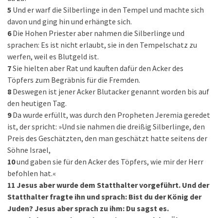
5
Und er warf die Silberlinge in den Tempel und machte sich
davon und ging hin und erhängte sich.
6
Die Hohen Priester aber nahmen die Silberlinge und
sprachen: Es ist nicht erlaubt, sie in den Tempelschatz zu
werfen, weil es Blutgeld ist.
7
Sie hielten aber Rat und kauften dafür den Acker des
Töpfers zum Begräbnis für die Fremden.
8
Deswegen ist jener Acker Blutacker genannt worden bis auf
den heutigen Tag.
9
Da wurde erfüllt, was durch den Propheten Jeremia geredet
ist, der spricht: »Und sie nahmen die dreißig Silberlinge, den
Preis des Geschätzten, den man geschätzt hatte seitens der
Söhne Israel,
10
und gaben sie für den Acker des Töpfers, wie mir der Herr
befohlen hat.«
11
Jesus aber wurde dem Statthalter vorgeführt. Und der
Statthalter fragte ihn und sprach: Bist du der König der
Juden? Jesus aber sprach zu ihm: Du sagst es.