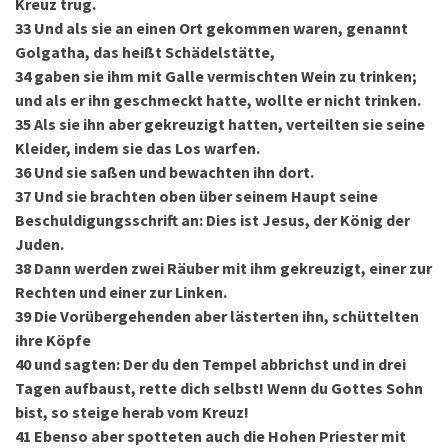
Kreuz trug.
33
Und als sie an einen Ort gekommen waren, genannt
Golgatha, das heißt Schädelstätte,
34
gaben sie ihm mit Galle vermischten Wein zu trinken;
und als er ihn geschmeckt hatte, wollte er nicht trinken.
35
Als sie ihn aber gekreuzigt hatten, verteilten sie seine
Kleider, indem sie das Los warfen.
36
Und sie saßen und bewachten ihn dort.
37
Und sie brachten oben über seinem Haupt seine
Beschuldigungsschrift an: Dies ist Jesus, der König der
Juden.
38
Dann werden zwei Räuber mit ihm gekreuzigt, einer zur
Rechten und einer zur Linken.
39
Die Vorübergehenden aber lästerten ihn, schüttelten
ihre Köpfe
40
und sagten: Der du den Tempel abbrichst und in drei
Tagen aufbaust, rette dich selbst! Wenn du Gottes Sohn
bist, so steige herab vom Kreuz!
41
Ebenso aber spotteten auch die Hohen Priester mit