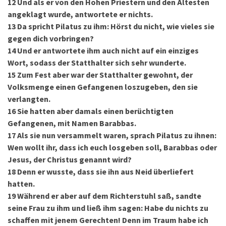
12
Und als er von den Hohen Priestern und den Ältesten
angeklagt wurde, antwortete er nichts.
13
Da spricht Pilatus zu ihm: Hörst du nicht, wie vieles sie
gegen dich vorbringen?
14
Und er antwortete ihm auch nicht auf ein einziges
Wort, sodass der Statthalter sich sehr wunderte.
15
Zum Fest aber war der Statthalter gewohnt, der
Volksmenge einen Gefangenen loszugeben, den sie
verlangten.
16
Sie hatten aber damals einen berüchtigten
Gefangenen, mit Namen Barabbas.
17
Als sie nun versammelt waren, sprach Pilatus zu ihnen:
Wen wollt ihr, dass ich euch losgeben soll, Barabbas oder
Jesus, der Christus genannt wird?
18
Denn er wusste, dass sie ihn aus Neid überliefert
hatten.
19
Während er aber auf dem Richterstuhl saß, sandte
seine Frau zu ihm und ließ ihm sagen: Habe du nichts zu
schaffen mit jenem Gerechten! Denn im Traum habe ich