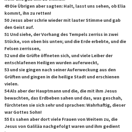
49
Die Übrigen aber sagten: Halt, lasst uns sehen, ob Elia
kommt, ihn zu retten!
50
Jesus aber schrie wieder mit lauter Stimme und gab
den Geist auf.
51
Und siehe, der Vorhang des Tempels zerriss in zwei
Stücke, von oben bis unten; und die Erde erbebte, und die
Felsen zerrissen,
52
und die Grüfte öffneten sich, und viele Leiber der
entschlafenen Heiligen wurden auferweckt,
53
und sie gingen nach seiner Auferweckung aus den
Grüften und gingen in die heilige Stadt und erschienen
vielen.
54
Als aber der Hauptmann und die, die mit ihm Jesus
bewachten, das Erdbeben sahen und das, was geschah,
fürchteten sie sich sehr und sprachen: Wahrhaftig, dieser
war Gottes Sohn!
55
Es sahen aber dort viele Frauen von Weitem zu, die
Jesus von Galiläa nachgefolgt waren und ihm gedient