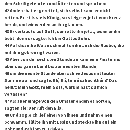
den Schriftgelehrten und Ältesten und sprachen:
42
Andere hat er gerettet, sich selbst kann er nicht
retten. Er ist Israels König, so steige er jetzt vom Kreuz
herab, und wir werden an ihn glauben.
43
Er vertraute auf Gott, der rette ihn jetzt, wenn er ihn
liebt; denn er sagte: Ich bin Gottes Sohn.
44
Auf dieselbe Weise schmähten ihn auch die Räuber, die
mit ihm gekreuzigt waren.
45
Aber von der sechsten Stunde an kam eine Finsternis
über das ganze Land bis zur neunten Stunde;
46
um die neunte Stunde aber schrie Jesus mit lauter
Stimme auf und sagte: Elí, Elí, lemá sabachtháni? Das
heißt: Mein Gott, mein Gott, warum hast du mich
verlassen?
47
Als aber einige von den Umstehenden es hörten,
sagten sie: Der ruft den Elia.
48
Und sogleich lief einer von ihnen und nahm einen
Schwamm, füllte ihn mit Essig und steckte ihn auf ein
Rohr und gab ihm zu trinken.