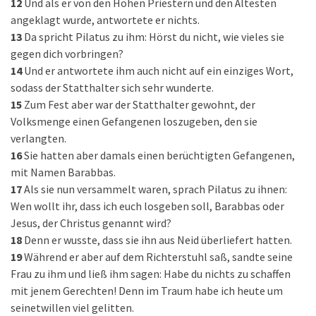
12
Und als er von den Hohen Priestern und den Ältesten
angeklagt wurde, antwortete er nichts.
13
Da spricht Pilatus zu ihm: Hörst du nicht, wie vieles sie
gegen dich vorbringen?
14
Und er antwortete ihm auch nicht auf ein einziges Wort,
sodass der Statthalter sich sehr wunderte.
15
Zum Fest aber war der Statthalter gewohnt, der
Volksmenge einen Gefangenen loszugeben, den sie
verlangten.
16
Sie hatten aber damals einen berüchtigten Gefangenen,
mit Namen Barabbas.
17
Als sie nun versammelt waren, sprach Pilatus zu ihnen:
Wen wollt ihr, dass ich euch losgeben soll, Barabbas oder
Jesus, der Christus genannt wird?
18
Denn er wusste, dass sie ihn aus Neid überliefert hatten.
19
Während er aber auf dem Richterstuhl saß, sandte seine
Frau zu ihm und ließ ihm sagen: Habe du nichts zu schaffen
mit jenem Gerechten! Denn im Traum habe ich heute um
seinetwillen viel gelitten.