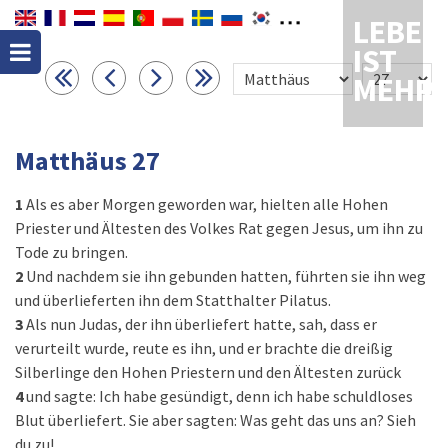
LEBEN
IST
MEHR
Matthäus 27
1
Als es aber Morgen geworden war, hielten alle Hohen
Priester und Ältesten des Volkes Rat gegen Jesus, um ihn zu
Tode zu bringen.
2
Und nachdem sie ihn gebunden hatten, führten sie ihn weg
und überlieferten ihn dem Statthalter Pilatus.
3
Als nun Judas, der ihn überliefert hatte, sah, dass er
verurteilt wurde, reute es ihn, und er brachte die dreißig
Silberlinge den Hohen Priestern und den Ältesten zurück
4
und sagte: Ich habe gesündigt, denn ich habe schuldloses
Blut überliefert. Sie aber sagten: Was geht das uns an? Sieh
du zu!