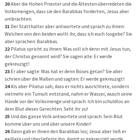
20
Aber die Hohen Priester und die Ältesten überredeten die
Volksmengen, dass sie den Barabbas forderten, Jesus aber
umbrächten.
21
Der Statthalter aber antwortete und sprach zu ihnen:
Welchen von den beiden wollt ihr, dass ich euch losgebe? Sie
aber sprachen: Barabbas.
22
Pilatus spricht zu ihnen: Was soll ich denn mit Jesus tun,
der Christus genannt wird? Sie sagen alle: Er werde
gekreuzigt!
23
Er aber sagte: Was hat er denn Böses getan? Sie aber
schrien über die Maßen und sagten: Er werde gekreuzigt!
24
Als aber Pilatus sah, dass er nichts ausrichtete, sondern
vielmehr ein Tumult entstand, nahm er Wasser, wusch seine
Hände vor der Volksmenge und sprach: Ich bin schuldlos an
dem Blut dieses Gerechten. Seht ihr zu!
25
Und das ganze Volk antwortete und sprach: Sein Blut
komme über uns und über unsere Kinder!
26
Dann gab er ihnen den Barabbas los; Jesus aber ließ er
geißeln und überlieferte ihn, damit er gekreuzigt wurde.