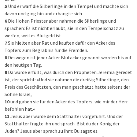
5
Und er warf die Silberlinge in den Tempel und machte sich
davon und ging hin und erhängte sich.
6
Die Hohen Priester aber nahmen die Silberlinge und
sprachen: Es ist nicht erlaubt, sie in den Tempelschatz zu
werfen, weil es Blutgeld ist.
7
Sie hielten aber Rat und kauften dafür den Acker des
Töpfers zum Begräbnis für die Fremden.
8
Deswegen ist jener Acker Blutacker genannt worden bis auf
den heutigen Tag.
9
Da wurde erfüllt, was durch den Propheten Jeremia geredet
ist, der spricht: »Und sie nahmen die dreißig Silberlinge, den
Preis des Geschätzten, den man geschätzt hatte seitens der
Söhne Israel,
10
und gaben sie für den Acker des Töpfers, wie mir der Herr
befohlen hat.«
11
Jesus aber wurde dem Statthalter vorgeführt. Und der
Statthalter fragte ihn und sprach: Bist du der König der
Juden? Jesus aber sprach zu ihm: Du sagst es.