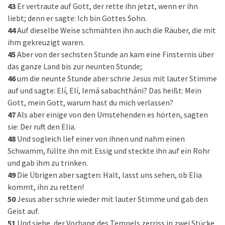
43
Er vertraute auf Gott, der rette ihn jetzt, wenn er ihn
liebt; denn er sagte: Ich bin Gottes Sohn.
44
Auf dieselbe Weise schmähten ihn auch die Räuber, die mit
ihm gekreuzigt waren.
45
Aber von der sechsten Stunde an kam eine Finsternis über
das ganze Land bis zur neunten Stunde;
46
um die neunte Stunde aber schrie Jesus mit lauter Stimme
auf und sagte: Elí, Elí, lemá sabachtháni? Das heißt: Mein
Gott, mein Gott, warum hast du mich verlassen?
47
Als aber einige von den Umstehenden es hörten, sagten
sie: Der ruft den Elia.
48
Und sogleich lief einer von ihnen und nahm einen
Schwamm, füllte ihn mit Essig und steckte ihn auf ein Rohr
und gab ihm zu trinken.
49
Die Übrigen aber sagten: Halt, lasst uns sehen, ob Elia
kommt, ihn zu retten!
50
Jesus aber schrie wieder mit lauter Stimme und gab den
Geist auf.
51
Und siehe, der Vorhang des Tempels zerriss in zwei Stücke,