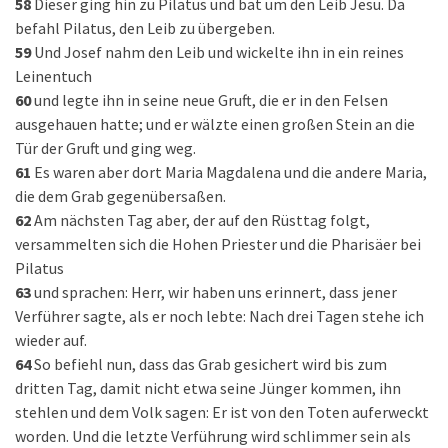
58
Dieser ging hin zu Pilatus und bat um den Leib Jesu. Da
befahl Pilatus, den Leib zu übergeben.
59
Und Josef nahm den Leib und wickelte ihn in ein reines
Leinentuch
60
und legte ihn in seine neue Gruft, die er in den Felsen
ausgehauen hatte; und er wälzte einen großen Stein an die
Tür der Gruft und ging weg.
61
Es waren aber dort Maria Magdalena und die andere Maria,
die dem Grab gegenübersaßen.
62
Am nächsten Tag aber, der auf den Rüsttag folgt,
versammelten sich die Hohen Priester und die Pharisäer bei
Pilatus
63
und sprachen: Herr, wir haben uns erinnert, dass jener
Verführer sagte, als er noch lebte: Nach drei Tagen stehe ich
wieder auf.
64
So befiehl nun, dass das Grab gesichert wird bis zum
dritten Tag, damit nicht etwa seine Jünger kommen, ihn
stehlen und dem Volk sagen: Er ist von den Toten auferweckt
worden. Und die letzte Verführung wird schlimmer sein als