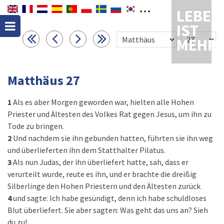
LEBEN
IST
MEHR
Matthäus 27
1
Als es aber Morgen geworden war, hielten alle Hohen
Priester und Ältesten des Volkes Rat gegen Jesus, um ihn zu
Tode zu bringen.
2
Und nachdem sie ihn gebunden hatten, führten sie ihn weg
und überlieferten ihn dem Statthalter Pilatus.
3
Als nun Judas, der ihn überliefert hatte, sah, dass er
verurteilt wurde, reute es ihn, und er brachte die dreißig
Silberlinge den Hohen Priestern und den Ältesten zurück
4
und sagte: Ich habe gesündigt, denn ich habe schuldloses
Blut überliefert. Sie aber sagten: Was geht das uns an? Sieh
du zu!