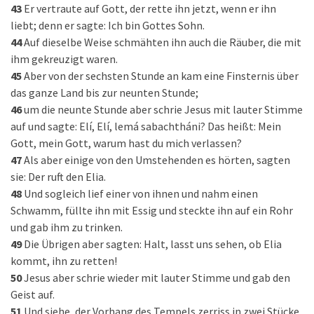
43
Er vertraute auf Gott, der rette ihn jetzt, wenn er ihn
liebt; denn er sagte: Ich bin Gottes Sohn.
44
Auf dieselbe Weise schmähten ihn auch die Räuber, die mit
ihm gekreuzigt waren.
45
Aber von der sechsten Stunde an kam eine Finsternis über
das ganze Land bis zur neunten Stunde;
46
um die neunte Stunde aber schrie Jesus mit lauter Stimme
auf und sagte: Elí, Elí, lemá sabachtháni? Das heißt: Mein
Gott, mein Gott, warum hast du mich verlassen?
47
Als aber einige von den Umstehenden es hörten, sagten
sie: Der ruft den Elia.
48
Und sogleich lief einer von ihnen und nahm einen
Schwamm, füllte ihn mit Essig und steckte ihn auf ein Rohr
und gab ihm zu trinken.
49
Die Übrigen aber sagten: Halt, lasst uns sehen, ob Elia
kommt, ihn zu retten!
50
Jesus aber schrie wieder mit lauter Stimme und gab den
Geist auf.
51
Und siehe, der Vorhang des Tempels zerriss in zwei Stücke,