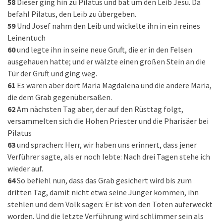
58
Dieser ging hin zu Pilatus und bat um den Leib Jesu. Da
befahl Pilatus, den Leib zu übergeben.
59
Und Josef nahm den Leib und wickelte ihn in ein reines
Leinentuch
60
und legte ihn in seine neue Gruft, die er in den Felsen
ausgehauen hatte; und er wälzte einen großen Stein an die
Tür der Gruft und ging weg.
61
Es waren aber dort Maria Magdalena und die andere Maria,
die dem Grab gegenübersaßen.
62
Am nächsten Tag aber, der auf den Rüsttag folgt,
versammelten sich die Hohen Priester und die Pharisäer bei
Pilatus
63
und sprachen: Herr, wir haben uns erinnert, dass jener
Verführer sagte, als er noch lebte: Nach drei Tagen stehe ich
wieder auf.
64
So befiehl nun, dass das Grab gesichert wird bis zum
dritten Tag, damit nicht etwa seine Jünger kommen, ihn
stehlen und dem Volk sagen: Er ist von den Toten auferweckt
worden. Und die letzte Verführung wird schlimmer sein als