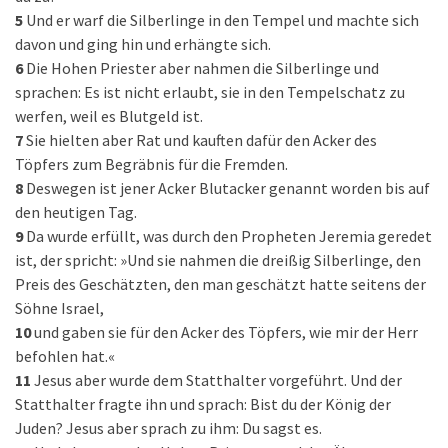
5
Und er warf die Silberlinge in den Tempel und machte sich
davon und ging hin und erhängte sich.
6
Die Hohen Priester aber nahmen die Silberlinge und
sprachen: Es ist nicht erlaubt, sie in den Tempelschatz zu
werfen, weil es Blutgeld ist.
7
Sie hielten aber Rat und kauften dafür den Acker des
Töpfers zum Begräbnis für die Fremden.
8
Deswegen ist jener Acker Blutacker genannt worden bis auf
den heutigen Tag.
9
Da wurde erfüllt, was durch den Propheten Jeremia geredet
ist, der spricht: »Und sie nahmen die dreißig Silberlinge, den
Preis des Geschätzten, den man geschätzt hatte seitens der
Söhne Israel,
10
und gaben sie für den Acker des Töpfers, wie mir der Herr
befohlen hat.«
11
Jesus aber wurde dem Statthalter vorgeführt. Und der
Statthalter fragte ihn und sprach: Bist du der König der
Juden? Jesus aber sprach zu ihm: Du sagst es.