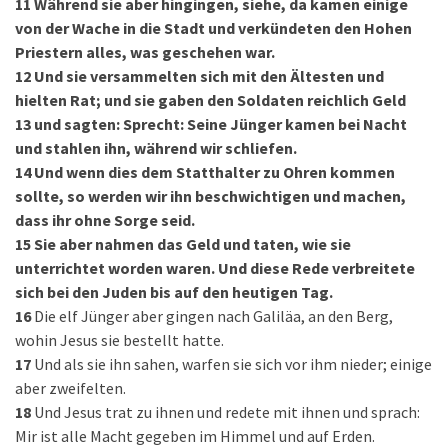
11
Während sie aber hingingen, siehe, da kamen einige
von der Wache in die Stadt und verkündeten den Hohen
Priestern alles, was geschehen war.
12
Und sie versammelten sich mit den Ältesten und
hielten Rat; und sie gaben den Soldaten reichlich Geld
13
und sagten: Sprecht: Seine Jünger kamen bei Nacht
und stahlen ihn, während wir schliefen.
14
Und wenn dies dem Statthalter zu Ohren kommen
sollte, so werden wir ihn beschwichtigen und machen,
dass ihr ohne Sorge seid.
15
Sie aber nahmen das Geld und taten, wie sie
unterrichtet worden waren. Und diese Rede verbreitete
sich bei den Juden bis auf den heutigen Tag.
16
Die elf Jünger aber gingen nach Galiläa, an den Berg,
wohin Jesus sie bestellt hatte.
17
Und als sie ihn sahen, warfen sie sich vor ihm nieder; einige
aber zweifelten.
18
Und Jesus trat zu ihnen und redete mit ihnen und sprach:
Mir ist alle Macht gegeben im Himmel und auf Erden.