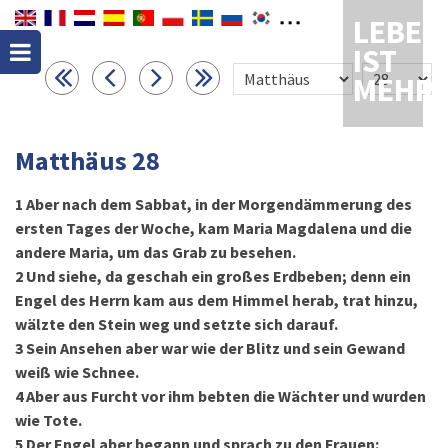
LEBEN
IST
MEHR
Matthäus 28
1
Aber nach dem Sabbat, in der Morgendämmerung des
ersten Tages der Woche, kam Maria Magdalena und die
andere Maria, um das Grab zu besehen.
2
Und siehe, da geschah ein großes Erdbeben; denn ein
Engel des Herrn kam aus dem Himmel herab, trat hinzu,
wälzte den Stein weg und setzte sich darauf.
3
Sein Ansehen aber war wie der Blitz und sein Gewand
weiß wie Schnee.
4
Aber aus Furcht vor ihm bebten die Wächter und wurden
wie Tote.
5
Der Engel aber begann und sprach zu den Frauen: