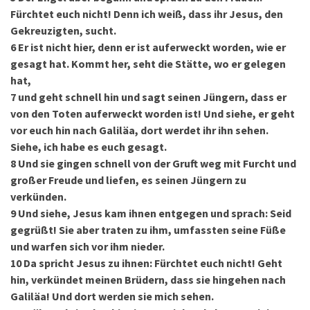
Fürchtet euch nicht! Denn ich weiß, dass ihr Jesus, den
Gekreuzigten, sucht.
6
Er ist nicht hier, denn er ist auferweckt worden, wie er
gesagt hat. Kommt her, seht die Stätte, wo er gelegen
hat,
7
und geht schnell hin und sagt seinen Jüngern, dass er
von den Toten auferweckt worden ist! Und siehe, er geht
vor euch hin nach Galiläa, dort werdet ihr ihn sehen.
Siehe, ich habe es euch gesagt.
8
Und sie gingen schnell von der Gruft weg mit Furcht und
großer Freude und liefen, es seinen Jüngern zu
verkünden.
9
Und siehe, Jesus kam ihnen entgegen und sprach: Seid
gegrüßt! Sie aber traten zu ihm, umfassten seine Füße
und warfen sich vor ihm nieder.
10
Da spricht Jesus zu ihnen: Fürchtet euch nicht! Geht
hin, verkündet meinen Brüdern, dass sie hingehen nach
Galiläa! Und dort werden sie mich sehen.