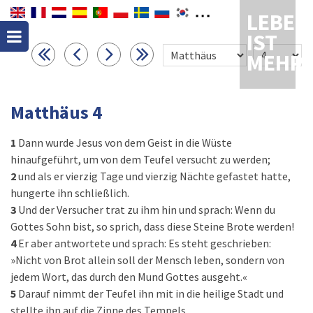
LEBEN
IST
MEHR
Matthäus 4
1
Dann wurde Jesus von dem Geist in die Wüste
hinaufgeführt, um von dem Teufel versucht zu werden;
2
und als er vierzig Tage und vierzig Nächte gefastet hatte,
hungerte ihn schließlich.
3
Und der Versucher trat zu ihm hin und sprach: Wenn du
Gottes Sohn bist, so sprich, dass diese Steine Brote werden!
4
Er aber antwortete und sprach: Es steht geschrieben:
»Nicht von Brot allein soll der Mensch leben, sondern von
jedem Wort, das durch den Mund Gottes ausgeht.«
5
Darauf nimmt der Teufel ihn mit in die heilige Stadt und
stellte ihn auf die Zinne des Tempels