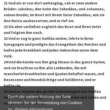
21
Und als er von dort weiterging, sah er zwei andere
Brüder: Jakobus, den Sohn des Zebedäus, und Johannes,
seinen Bruder, im Boot mit ihrem Vater Zebedäus, wie sie
ihre Netze ausbesserten; und er rief sie.
22
Sie aber verließen sogleich das Boot und ihren Vater
und folgten ihm nach.
23
Und er zog in ganz Galiläa umher, lehrte in ihren
Synagogen und predigte das Evangelium des Reiches und
heilte jede Krankheit und jedes Gebrechen unter dem
Volk.
24
Und die Kunde von ihm ging hinaus in das ganze Syrien;
und sie brachten zu ihm alle Leidenden, die mit
mancherlei Krankheiten und Qualen behaftet waren, und
Besessene und Mondsüchtige und Gelähmte; und er
heilte sie.
25
Und es folgten ihm große Volksmengen von Galiläa
und dem Zehnstädtegebiet und Jerusalem und Judäa und
Durch die weitere Nutzung der Seite
von jenseits des Jordan.
stimmen Sie der Verwendung von Cookies
zu.
Weitere Informationen