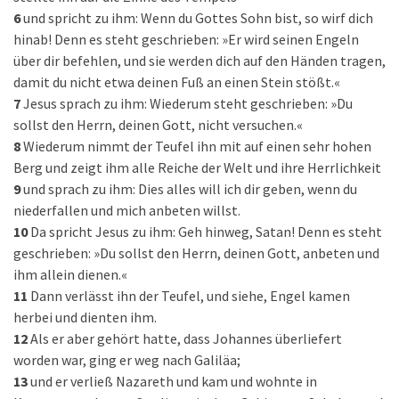
6
und spricht zu ihm: Wenn du Gottes Sohn bist, so wirf dich
hinab! Denn es steht geschrieben: »Er wird seinen Engeln
über dir befehlen, und sie werden dich auf den Händen tragen,
damit du nicht etwa deinen Fuß an einen Stein stößt.«
7
Jesus sprach zu ihm: Wiederum steht geschrieben: »Du
sollst den Herrn, deinen Gott, nicht versuchen.«
8
Wiederum nimmt der Teufel ihn mit auf einen sehr hohen
Berg und zeigt ihm alle Reiche der Welt und ihre Herrlichkeit
9
und sprach zu ihm: Dies alles will ich dir geben, wenn du
niederfallen und mich anbeten willst.
10
Da spricht Jesus zu ihm: Geh hinweg, Satan! Denn es steht
geschrieben: »Du sollst den Herrn, deinen Gott, anbeten und
ihm allein dienen.«
11
Dann verlässt ihn der Teufel, und siehe, Engel kamen
herbei und dienten ihm.
12
Als er aber gehört hatte, dass Johannes überliefert
worden war, ging er weg nach Galiläa;
13
und er verließ Nazareth und kam und wohnte in