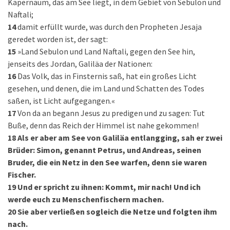
Kapernaum, das am See liegt, in dem Gebiet von Sebulon und
Naftali;
14
damit erfüllt wurde, was durch den Propheten Jesaja
geredet worden ist, der sagt:
15
»Land Sebulon und Land Naftali, gegen den See hin,
jenseits des Jordan, Galiläa der Nationen:
16
Das Volk, das in Finsternis saß, hat ein großes Licht
gesehen, und denen, die im Land und Schatten des Todes
saßen, ist Licht aufgegangen.«
17
Von da an begann Jesus zu predigen und zu sagen: Tut
Buße, denn das Reich der Himmel ist nahe gekommen!
18
Als er aber am See von Galiläa entlangging, sah er zwei
Brüder: Simon, genannt Petrus, und Andreas, seinen
Bruder, die ein Netz in den See warfen, denn sie waren
Fischer.
19
Und er spricht zu ihnen: Kommt, mir nach! Und ich
werde euch zu Menschenfischern machen.
20
Sie aber verließen sogleich die Netze und folgten ihm
nach.