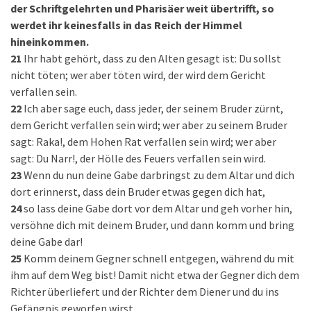
der Schriftgelehrten und Pharisäer weit übertrifft, so
werdet ihr keinesfalls in das Reich der Himmel
hineinkommen.
21
Ihr habt gehört, dass zu den Alten gesagt ist: Du sollst
nicht töten; wer aber töten wird, der wird dem Gericht
verfallen sein.
22
Ich aber sage euch, dass jeder, der seinem Bruder zürnt,
dem Gericht verfallen sein wird; wer aber zu seinem Bruder
sagt: Raka!, dem Hohen Rat verfallen sein wird; wer aber
sagt: Du Narr!, der Hölle des Feuers verfallen sein wird.
23
Wenn du nun deine Gabe darbringst zu dem Altar und dich
dort erinnerst, dass dein Bruder etwas gegen dich hat,
24
so lass deine Gabe dort vor dem Altar und geh vorher hin,
versöhne dich mit deinem Bruder, und dann komm und bring
deine Gabe dar!
25
Komm deinem Gegner schnell entgegen, während du mit
ihm auf dem Weg bist! Damit nicht etwa der Gegner dich dem
Richter überliefert und der Richter dem Diener und du ins
Gefängnis geworfen wirst.