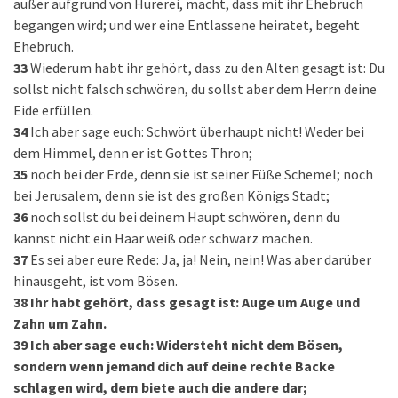
außer aufgrund von Hurerei, macht, dass mit ihr Ehebruch
begangen wird; und wer eine Entlassene heiratet, begeht
Ehebruch.
33
Wiederum habt ihr gehört, dass zu den Alten gesagt ist: Du
sollst nicht falsch schwören, du sollst aber dem Herrn deine
Eide erfüllen.
34
Ich aber sage euch: Schwört überhaupt nicht! Weder bei
dem Himmel, denn er ist Gottes Thron;
35
noch bei der Erde, denn sie ist seiner Füße Schemel; noch
bei Jerusalem, denn sie ist des großen Königs Stadt;
36
noch sollst du bei deinem Haupt schwören, denn du
kannst nicht ein Haar weiß oder schwarz machen.
37
Es sei aber eure Rede: Ja, ja! Nein, nein! Was aber darüber
hinausgeht, ist vom Bösen.
38
Ihr habt gehört, dass gesagt ist: Auge um Auge und
Zahn um Zahn.
39
Ich aber sage euch: Widersteht nicht dem Bösen,
sondern wenn jemand dich auf deine rechte Backe
schlagen wird, dem biete auch die andere dar;