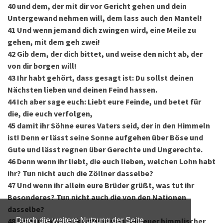
40
und dem, der mit dir vor Gericht gehen und dein
Untergewand nehmen will, dem lass auch den Mantel!
41
Und wenn jemand dich zwingen wird, eine Meile zu
gehen, mit dem geh zwei!
42
Gib dem, der dich bittet, und weise den nicht ab, der
von dir borgen will!
43
Ihr habt gehört, dass gesagt ist: Du sollst deinen
Nächsten lieben und deinen Feind hassen.
44
Ich aber sage euch: Liebt eure Feinde, und betet für
die, die euch verfolgen,
45
damit ihr Söhne eures Vaters seid, der in den Himmeln
ist! Denn er lässt seine Sonne aufgehen über Böse und
Gute und lässt regnen über Gerechte und Ungerechte.
46
Denn wenn ihr liebt, die euch lieben, welchen Lohn habt
ihr? Tun nicht auch die Zöllner dasselbe?
47
Und wenn ihr allein eure Brüder grüßt, was tut ihr
Besonderes? Tun nicht auch die von den Nationen
dasselbe?
48
Ihr nun sollt vollkommen sein, wie euer himmlischer
Durch die weitere Nutzung der Seite