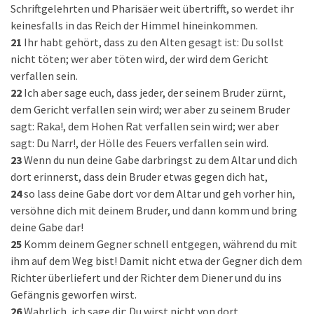
Schriftgelehrten und Pharisäer weit übertrifft, so werdet ihr
keinesfalls in das Reich der Himmel hineinkommen.
21
Ihr habt gehört, dass zu den Alten gesagt ist: Du sollst
nicht töten; wer aber töten wird, der wird dem Gericht
verfallen sein.
22
Ich aber sage euch, dass jeder, der seinem Bruder zürnt,
dem Gericht verfallen sein wird; wer aber zu seinem Bruder
sagt: Raka!, dem Hohen Rat verfallen sein wird; wer aber
sagt: Du Narr!, der Hölle des Feuers verfallen sein wird.
23
Wenn du nun deine Gabe darbringst zu dem Altar und dich
dort erinnerst, dass dein Bruder etwas gegen dich hat,
24
so lass deine Gabe dort vor dem Altar und geh vorher hin,
versöhne dich mit deinem Bruder, und dann komm und bring
deine Gabe dar!
25
Komm deinem Gegner schnell entgegen, während du mit
ihm auf dem Weg bist! Damit nicht etwa der Gegner dich dem
Richter überliefert und der Richter dem Diener und du ins
Gefängnis geworfen wirst.
26
Wahrlich, ich sage dir: Du wirst nicht von dort