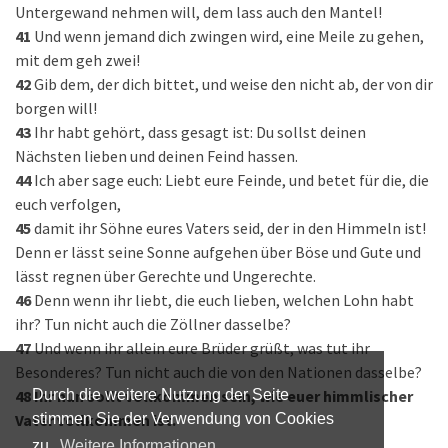
Untergewand nehmen will, dem lass auch den Mantel!
41
Und wenn jemand dich zwingen wird, eine Meile zu gehen,
mit dem geh zwei!
42
Gib dem, der dich bittet, und weise den nicht ab, der von dir
borgen will!
43
Ihr habt gehört, dass gesagt ist: Du sollst deinen
Nächsten lieben und deinen Feind hassen.
44
Ich aber sage euch: Liebt eure Feinde, und betet für die, die
euch verfolgen,
45
damit ihr Söhne eures Vaters seid, der in den Himmeln ist!
Denn er lässt seine Sonne aufgehen über Böse und Gute und
lässt regnen über Gerechte und Ungerechte.
46
Denn wenn ihr liebt, die euch lieben, welchen Lohn habt
ihr? Tun nicht auch die Zöllner dasselbe?
47
Und wenn ihr allein eure Brüder grüßt, was tut ihr
Besonderes? Tun nicht auch die von den Nationen dasselbe?
48
Ihr nun sollt vollkommen sein, wie euer himmlischer
Durch die weitere Nutzung der Seite
Vater vollkommen ist.
stimmen Sie der Verwendung von Cookies
zu.
Weitere Informationen