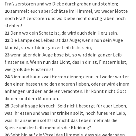
Fraß zerstören und wo Diebe durchgraben und stehlen;
20
sammelt euch aber Schätze im Himmel, wo weder Motte
noch Fraß zerstören und wo Diebe nicht durchgraben noch
stehlen!
21
Denn wo dein Schatz ist, da wird auch dein Herz sein.
22
Die Lampe des Leibes ist das Auge; wenn nun dein Auge
klar ist, so wird dein ganzer Leib licht sein;
23
wenn aber dein Auge böse ist, so wird dein ganzer Leib
finster sein. Wenn nun das Licht, das in dir ist, Finsternis ist,
wie groß die Finsternis!
24
Niemand kann zwei Herren dienen; denn entweder wird er
den einen hassen und den anderen lieben, oder er wird einem
anhängen und den anderen verachten. Ihr könnt nicht Gott
dienen und dem Mammon.
25
Deshalb sage ich euch: Seid nicht besorgt für euer Leben,
was ihr essen und was ihr trinken sollt, noch für euren Leib,
was ihr anziehen sollt! Ist nicht das Leben mehr als die
Speise und der Leib mehr als die Kleidung?
26
Seht hin auf die Vögel des Himmels, dass sie weder säen