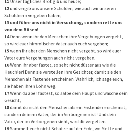
11
Unser tägliches Brot gib uns heute;
12
und vergib uns unsere Schulden, wie auch wir unseren
Schuldnern vergeben haben;
13
und führe uns nicht in Versuchung, sondern rette uns
von dem Bösen! –
14
Denn wenn ihr den Menschen ihre Vergehungen vergebt,
so wird euer himmlischer Vater auch euch vergeben;
15
wenn ihr aber den Menschen nicht vergebt, so wird euer
Vater eure Vergehungen auch nicht vergeben.
16
Wenn ihr aber fastet, so seht nicht düster aus wie die
Heuchler! Denn sie verstellen ihre Gesichter, damit sie den
Menschen als Fastende erscheinen. Wahrlich, ich sage euch,
sie haben ihren Lohn weg.
17
Wenn du aber fastest, so salbe dein Haupt und wasche dein
Gesicht,
18
damit du nicht den Menschen als ein Fastender erscheinst,
sondern deinem Vater, der im Verborgenen ist! Und dein
Vater, der im Verborgenen sieht, wird dir vergelten.
19
Sammelt euch nicht Schätze auf der Erde, wo Motte und