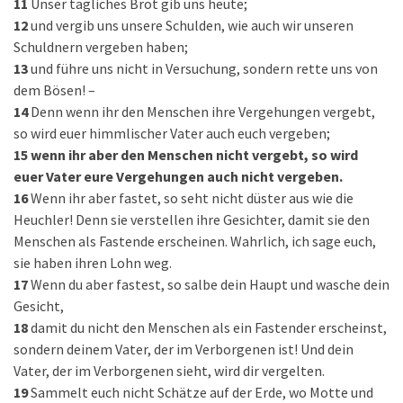
11
Unser tägliches Brot gib uns heute;
12
und vergib uns unsere Schulden, wie auch wir unseren
Schuldnern vergeben haben;
13
und führe uns nicht in Versuchung, sondern rette uns von
dem Bösen! –
14
Denn wenn ihr den Menschen ihre Vergehungen vergebt,
so wird euer himmlischer Vater auch euch vergeben;
15
wenn ihr aber den Menschen nicht vergebt, so wird
euer Vater eure Vergehungen auch nicht vergeben.
16
Wenn ihr aber fastet, so seht nicht düster aus wie die
Heuchler! Denn sie verstellen ihre Gesichter, damit sie den
Menschen als Fastende erscheinen. Wahrlich, ich sage euch,
sie haben ihren Lohn weg.
17
Wenn du aber fastest, so salbe dein Haupt und wasche dein
Gesicht,
18
damit du nicht den Menschen als ein Fastender erscheinst,
sondern deinem Vater, der im Verborgenen ist! Und dein
Vater, der im Verborgenen sieht, wird dir vergelten.
19
Sammelt euch nicht Schätze auf der Erde, wo Motte und