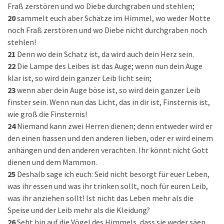
Fraß zerstören und wo Diebe durchgraben und stehlen;
20
sammelt euch aber Schätze im Himmel, wo weder Motte
noch Fraß zerstören und wo Diebe nicht durchgraben noch
stehlen!
21
Denn wo dein Schatz ist, da wird auch dein Herz sein.
22
Die Lampe des Leibes ist das Auge; wenn nun dein Auge
klar ist, so wird dein ganzer Leib licht sein;
23
wenn aber dein Auge böse ist, so wird dein ganzer Leib
finster sein. Wenn nun das Licht, das in dir ist, Finsternis ist,
wie groß die Finsternis!
24
Niemand kann zwei Herren dienen; denn entweder wird er
den einen hassen und den anderen lieben, oder er wird einem
anhängen und den anderen verachten. Ihr könnt nicht Gott
dienen und dem Mammon.
25
Deshalb sage ich euch: Seid nicht besorgt für euer Leben,
was ihr essen und was ihr trinken sollt, noch für euren Leib,
was ihr anziehen sollt! Ist nicht das Leben mehr als die
Speise und der Leib mehr als die Kleidung?
26
Seht hin auf die Vögel des Himmels, dass sie weder säen