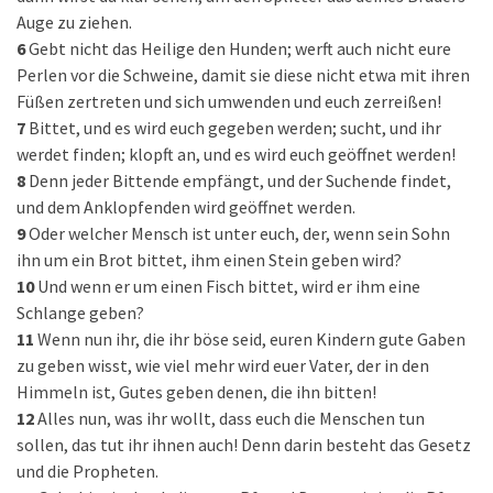
Auge zu ziehen.
6
Gebt nicht das Heilige den Hunden; werft auch nicht eure
Perlen vor die Schweine, damit sie diese nicht etwa mit ihren
Füßen zertreten und sich umwenden und euch zerreißen!
7
Bittet, und es wird euch gegeben werden; sucht, und ihr
werdet finden; klopft an, und es wird euch geöffnet werden!
8
Denn jeder Bittende empfängt, und der Suchende findet,
und dem Anklopfenden wird geöffnet werden.
9
Oder welcher Mensch ist unter euch, der, wenn sein Sohn
ihn um ein Brot bittet, ihm einen Stein geben wird?
10
Und wenn er um einen Fisch bittet, wird er ihm eine
Schlange geben?
11
Wenn nun ihr, die ihr böse seid, euren Kindern gute Gaben
zu geben wisst, wie viel mehr wird euer Vater, der in den
Himmeln ist, Gutes geben denen, die ihn bitten!
12
Alles nun, was ihr wollt, dass euch die Menschen tun
sollen, das tut ihr ihnen auch! Denn darin besteht das Gesetz
und die Propheten.