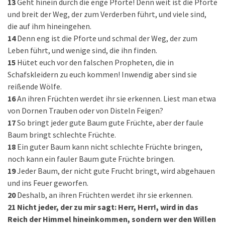
13
Geht hinein durch die enge Pforte! Denn weit ist die Pforte
und breit der Weg, der zum Verderben führt, und viele sind,
die auf ihm hineingehen.
14
Denn eng ist die Pforte und schmal der Weg, der zum
Leben führt, und wenige sind, die ihn finden.
15
Hütet euch vor den falschen Propheten, die in
Schafskleidern zu euch kommen! Inwendig aber sind sie
reißende Wölfe.
16
An ihren Früchten werdet ihr sie erkennen. Liest man etwa
von Dornen Trauben oder von Disteln Feigen?
17
So bringt jeder gute Baum gute Früchte, aber der faule
Baum bringt schlechte Früchte.
18
Ein guter Baum kann nicht schlechte Früchte bringen,
noch kann ein fauler Baum gute Früchte bringen.
19
Jeder Baum, der nicht gute Frucht bringt, wird abgehauen
und ins Feuer geworfen.
20
Deshalb, an ihren Früchten werdet ihr sie erkennen.
21
Nicht jeder, der zu mir sagt: Herr, Herr!, wird in das
Reich der Himmel hineinkommen, sondern wer den Willen