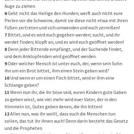
Auge zu ziehen.
6
Gebt nicht das Heilige den Hunden; werft auch nicht eure
Perlen vor die Schweine, damit sie diese nicht etwa mit ihren
Füßen zertreten und sich umwenden und euch zerreißen!
7
Bittet, und es wird euch gegeben werden; sucht, und ihr
werdet finden; klopft an, und es wird euch geöffnet werden!
8
Denn jeder Bittende empfängt, und der Suchende findet,
und dem Anklopfenden wird geöffnet werden.
9
Oder welcher Mensch ist unter euch, der, wenn sein Sohn
ihn um ein Brot bittet, ihm einen Stein geben wird?
10
Und wenn er um einen Fisch bittet, wird er ihm eine
Schlange geben?
11
Wenn nun ihr, die ihr böse seid, euren Kindern gute Gaben
zu geben wisst, wie viel mehr wird euer Vater, der in den
Himmeln ist, Gutes geben denen, die ihn bitten!
12
Alles nun, was ihr wollt, dass euch die Menschen tun
sollen, das tut ihr ihnen auch! Denn darin besteht das Gesetz
und die Propheten.