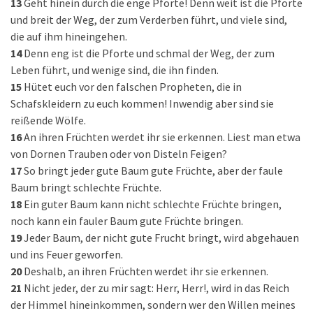
13
Geht hinein durch die enge Pforte! Denn weit ist die Pforte
und breit der Weg, der zum Verderben führt, und viele sind,
die auf ihm hineingehen.
14
Denn eng ist die Pforte und schmal der Weg, der zum
Leben führt, und wenige sind, die ihn finden.
15
Hütet euch vor den falschen Propheten, die in
Schafskleidern zu euch kommen! Inwendig aber sind sie
reißende Wölfe.
16
An ihren Früchten werdet ihr sie erkennen. Liest man etwa
von Dornen Trauben oder von Disteln Feigen?
17
So bringt jeder gute Baum gute Früchte, aber der faule
Baum bringt schlechte Früchte.
18
Ein guter Baum kann nicht schlechte Früchte bringen,
noch kann ein fauler Baum gute Früchte bringen.
19
Jeder Baum, der nicht gute Frucht bringt, wird abgehauen
und ins Feuer geworfen.
20
Deshalb, an ihren Früchten werdet ihr sie erkennen.
21
Nicht jeder, der zu mir sagt: Herr, Herr!, wird in das Reich
der Himmel hineinkommen, sondern wer den Willen meines