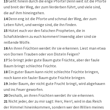
13
Geht hinein durch die enge Pforte! Denn weit ist die Pforte
und breit der Weg, der zum Verderben führt, und viele sind,
die auf ihm hineingehen.
14
Denn eng ist die Pforte und schmal der Weg, der zum
Leben führt, und wenige sind, die ihn finden.
15
Hütet euch vor den falschen Propheten, die in
Schafskleidern zu euch kommen! Inwendig aber sind sie
reißende Wölfe.
16
An ihren Früchten werdet ihr sie erkennen. Liest man etwa
von Dornen Trauben oder von Disteln Feigen?
17
So bringt jeder gute Baum gute Früchte, aber der faule
Baum bringt schlechte Früchte.
18
Ein guter Baum kann nicht schlechte Früchte bringen,
noch kann ein fauler Baum gute Früchte bringen.
19
Jeder Baum, der nicht gute Frucht bringt, wird abgehauen
und ins Feuer geworfen.
20
Deshalb, an ihren Früchten werdet ihr sie erkennen.
21
Nicht jeder, der zu mir sagt: Herr, Herr!, wird in das Reich
der Himmel hineinkommen, sondern wer den Willen meines