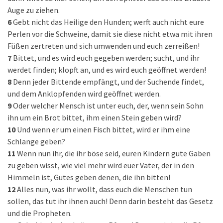
Auge zu ziehen.
6
Gebt nicht das Heilige den Hunden; werft auch nicht eure
Perlen vor die Schweine, damit sie diese nicht etwa mit ihren
Füßen zertreten und sich umwenden und euch zerreißen!
7
Bittet, und es wird euch gegeben werden; sucht, und ihr
werdet finden; klopft an, und es wird euch geöffnet werden!
8
Denn jeder Bittende empfängt, und der Suchende findet,
und dem Anklopfenden wird geöffnet werden.
9
Oder welcher Mensch ist unter euch, der, wenn sein Sohn
ihn um ein Brot bittet, ihm einen Stein geben wird?
10
Und wenn er um einen Fisch bittet, wird er ihm eine
Schlange geben?
11
Wenn nun ihr, die ihr böse seid, euren Kindern gute Gaben
zu geben wisst, wie viel mehr wird euer Vater, der in den
Himmeln ist, Gutes geben denen, die ihn bitten!
12
Alles nun, was ihr wollt, dass euch die Menschen tun
sollen, das tut ihr ihnen auch! Denn darin besteht das Gesetz
und die Propheten.