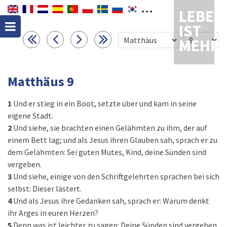
LEBEN
IST
MEHR
Matthäus 9
1
Und er stieg in ein Boot, setzte über und kam in seine
eigene Stadt.
2
Und siehe, sie brachten einen Gelähmten zu ihm, der auf
einem Bett lag; und als Jesus ihren Glauben sah, sprach er zu
dem Gelähmten: Sei guten Mutes, Kind, deine Sünden sind
vergeben.
3
Und siehe, einige von den Schriftgelehrten sprachen bei sich
selbst: Dieser lästert.
4
Und als Jesus ihre Gedanken sah, sprach er: Warum denkt
ihr Arges in euren Herzen?
5
Denn was ist leichter zu sagen: Deine Sünden sind vergeben,