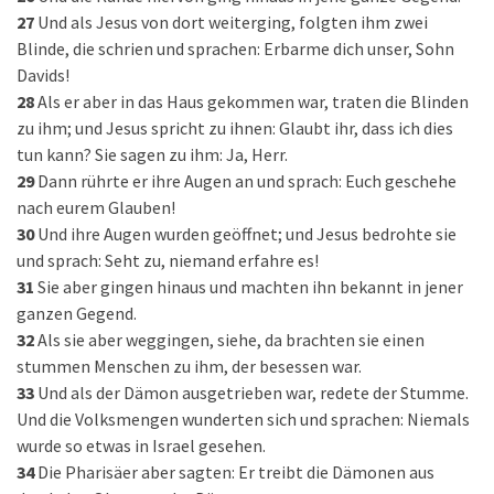
27
Und als Jesus von dort weiterging, folgten ihm zwei
Blinde, die schrien und sprachen: Erbarme dich unser, Sohn
Davids!
28
Als er aber in das Haus gekommen war, traten die Blinden
zu ihm; und Jesus spricht zu ihnen: Glaubt ihr, dass ich dies
tun kann? Sie sagen zu ihm: Ja, Herr.
29
Dann rührte er ihre Augen an und sprach: Euch geschehe
nach eurem Glauben!
30
Und ihre Augen wurden geöffnet; und Jesus bedrohte sie
und sprach: Seht zu, niemand erfahre es!
31
Sie aber gingen hinaus und machten ihn bekannt in jener
ganzen Gegend.
32
Als sie aber weggingen, siehe, da brachten sie einen
stummen Menschen zu ihm, der besessen war.
33
Und als der Dämon ausgetrieben war, redete der Stumme.
Und die Volksmengen wunderten sich und sprachen: Niemals
wurde so etwas in Israel gesehen.
34
Die Pharisäer aber sagten: Er treibt die Dämonen aus