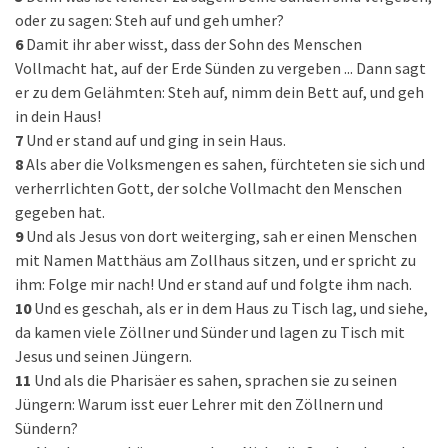
oder zu sagen: Steh auf und geh umher?
6
Damit ihr aber wisst, dass der Sohn des Menschen
Vollmacht hat, auf der Erde Sünden zu vergeben ... Dann sagt
er zu dem Gelähmten: Steh auf, nimm dein Bett auf, und geh
in dein Haus!
7
Und er stand auf und ging in sein Haus.
8
Als aber die Volksmengen es sahen, fürchteten sie sich und
verherrlichten Gott, der solche Vollmacht den Menschen
gegeben hat.
9
Und als Jesus von dort weiterging, sah er einen Menschen
mit Namen Matthäus am Zollhaus sitzen, und er spricht zu
ihm: Folge mir nach! Und er stand auf und folgte ihm nach.
10
Und es geschah, als er in dem Haus zu Tisch lag, und siehe,
da kamen viele Zöllner und Sünder und lagen zu Tisch mit
Jesus und seinen Jüngern.
11
Und als die Pharisäer es sahen, sprachen sie zu seinen
Jüngern: Warum isst euer Lehrer mit den Zöllnern und
Sündern?