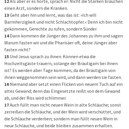
12
Als aber er es hörte, sprach er: Nicht die Starken brauchen
einen Arzt, sondern die Kranken.
13
Geht aber hin und lernt, was das ist: »Ich will
Barmherzigkeit und nicht Schlachtopfer.« Denn ich bin nicht
gekommen, Gerechte zu rufen, sondern Sünder.
14
Dann kommen die Jünger des Johannes zu ihm und sagen:
Warum fasten wir und die Pharisäer oft, deine Jünger aber
fasten nicht?
15
Und Jesus sprach zu ihnen: Können etwa die
Hochzeitsgäste trauern, solange der Bräutigam bei ihnen
ist? Es werden aber Tage kommen, da der Bräutigam von
ihnen weggenommen sein wird, und dann werden sie fasten.
16
Niemand aber setzt einen Flicken von neuem Tuch auf ein
altes Gewand; denn das Eingesetzte reißt von dem Gewand
ab, und der Riss wird schlimmer.
17
Auch füllt man nicht neuen Wein in alte Schläuche; sonst
zerreißen die Schläuche, und der Wein wird verschüttet, und
die Schläuche verderben; sondern man füllt neuen Wein in
neue Schläuche, und beide bleiben zusammen erhalten.