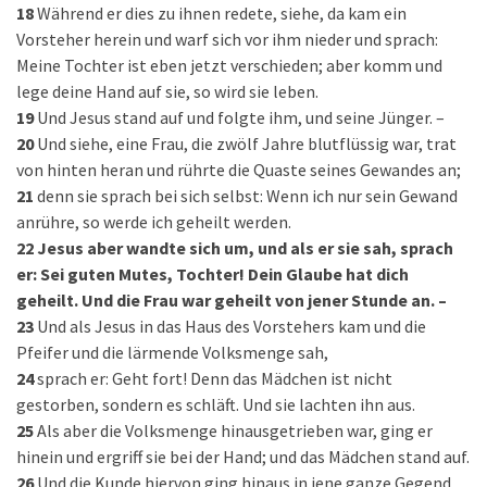
18
Während er dies zu ihnen redete, siehe, da kam ein
Vorsteher herein und warf sich vor ihm nieder und sprach:
Meine Tochter ist eben jetzt verschieden; aber komm und
lege deine Hand auf sie, so wird sie leben.
19
Und Jesus stand auf und folgte ihm, und seine Jünger. –
20
Und siehe, eine Frau, die zwölf Jahre blutflüssig war, trat
von hinten heran und rührte die Quaste seines Gewandes an;
21
denn sie sprach bei sich selbst: Wenn ich nur sein Gewand
anrühre, so werde ich geheilt werden.
22
Jesus aber wandte sich um, und als er sie sah, sprach
er: Sei guten Mutes, Tochter! Dein Glaube hat dich
geheilt. Und die Frau war geheilt von jener Stunde an. –
23
Und als Jesus in das Haus des Vorstehers kam und die
Pfeifer und die lärmende Volksmenge sah,
24
sprach er: Geht fort! Denn das Mädchen ist nicht
gestorben, sondern es schläft. Und sie lachten ihn aus.
25
Als aber die Volksmenge hinausgetrieben war, ging er
hinein und ergriff sie bei der Hand; und das Mädchen stand auf.
26
Und die Kunde hiervon ging hinaus in jene ganze Gegend.