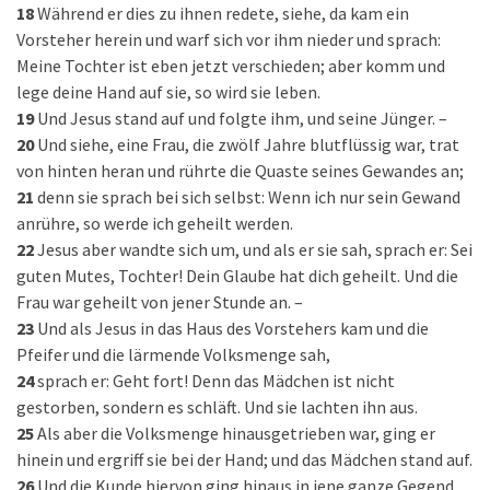
18
Während er dies zu ihnen redete, siehe, da kam ein
Vorsteher herein und warf sich vor ihm nieder und sprach:
Meine Tochter ist eben jetzt verschieden; aber komm und
lege deine Hand auf sie, so wird sie leben.
19
Und Jesus stand auf und folgte ihm, und seine Jünger. –
20
Und siehe, eine Frau, die zwölf Jahre blutflüssig war, trat
von hinten heran und rührte die Quaste seines Gewandes an;
21
denn sie sprach bei sich selbst: Wenn ich nur sein Gewand
anrühre, so werde ich geheilt werden.
22
Jesus aber wandte sich um, und als er sie sah, sprach er: Sei
guten Mutes, Tochter! Dein Glaube hat dich geheilt. Und die
Frau war geheilt von jener Stunde an. –
23
Und als Jesus in das Haus des Vorstehers kam und die
Pfeifer und die lärmende Volksmenge sah,
24
sprach er: Geht fort! Denn das Mädchen ist nicht
gestorben, sondern es schläft. Und sie lachten ihn aus.
25
Als aber die Volksmenge hinausgetrieben war, ging er
hinein und ergriff sie bei der Hand; und das Mädchen stand auf.
26
Und die Kunde hiervon ging hinaus in jene ganze Gegend.