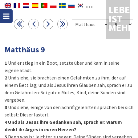
LEBEN
IST
MEHR
Matthäus 9
1
Und er stieg in ein Boot, setzte über und kam in seine
eigene Stadt.
2
Und siehe, sie brachten einen Gelähmten zu ihm, der auf
einem Bett lag; und als Jesus ihren Glauben sah, sprach er zu
dem Gelähmten: Sei guten Mutes, Kind, deine Sünden sind
vergeben.
3
Und siehe, einige von den Schriftgelehrten sprachen bei sich
selbst: Dieser lästert.
4
Und als Jesus ihre Gedanken sah, sprach er: Warum
denkt ihr Arges in euren Herzen?
5
Denn was ist leichter zu sagen: Deine Sünden sind vergeben,