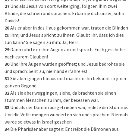
27
Und als Jesus von dort weiterging, folgten ihm zwei
Blinde, die schrien und sprachen: Erbarme dich unser, Sohn
Davids!
28
Als er aber in das Haus gekommen war, traten die Blinden
zu ihm; und Jesus spricht zu ihnen: Glaubt ihr, dass ich dies
tun kann? Sie sagen zu ihm: Ja, Herr.
29
Dann rührte er ihre Augen an und sprach: Euch geschehe
nach eurem Glauben!
30
Und ihre Augen wurden geöffnet; und Jesus bedrohte sie
und sprach: Seht zu, niemand erfahre es!
31
Sie aber gingen hinaus und machten ihn bekannt in jener
ganzen Gegend.
32
Als sie aber weggingen, siehe, da brachten sie einen
stummen Menschen zu ihm, der besessen war.
33
Und als der Dämon ausgetrieben war, redete der Stumme.
Und die Volksmengen wunderten sich und sprachen: Niemals
wurde so etwas in Israel gesehen.
34
Die Pharisäer aber sagten: Er treibt die Dämonen aus