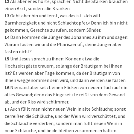
12
Als aber er es hörte, sprach er: Nicht die Starken brauchen
einen Arzt, sondern die Kranken.
13
Geht aber hin und lernt, was das ist: »Ich will
Barmherzigkeit und nicht Schlachtopfer.« Denn ich bin nicht
gekommen, Gerechte zu rufen, sondern Sünder.
14
Dann kommen die Jünger des Johannes zu ihm und sagen:
Warum fasten wir und die Pharisäer oft, deine Jünger aber
fasten nicht?
15
Und Jesus sprach zu ihnen: Können etwa die
Hochzeitsgäste trauern, solange der Bräutigam bei ihnen
ist? Es werden aber Tage kommen, da der Bräutigam von
ihnen weggenommen sein wird, und dann werden sie fasten.
16
Niemand aber setzt einen Flicken von neuem Tuch auf ein
altes Gewand; denn das Eingesetzte reißt von dem Gewand
ab, und der Riss wird schlimmer.
17
Auch füllt man nicht neuen Wein in alte Schläuche; sonst
zerreißen die Schläuche, und der Wein wird verschüttet, und
die Schläuche verderben; sondern man füllt neuen Wein in
neue Schläuche, und beide bleiben zusammen erhalten.