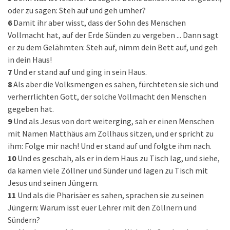
oder zu sagen: Steh auf und geh umher?
6
Damit ihr aber wisst, dass der Sohn des Menschen
Vollmacht hat, auf der Erde Sünden zu vergeben ... Dann sagt
er zu dem Gelähmten: Steh auf, nimm dein Bett auf, und geh
in dein Haus!
7
Und er stand auf und ging in sein Haus.
8
Als aber die Volksmengen es sahen, fürchteten sie sich und
verherrlichten Gott, der solche Vollmacht den Menschen
gegeben hat.
9
Und als Jesus von dort weiterging, sah er einen Menschen
mit Namen Matthäus am Zollhaus sitzen, und er spricht zu
ihm: Folge mir nach! Und er stand auf und folgte ihm nach.
10
Und es geschah, als er in dem Haus zu Tisch lag, und siehe,
da kamen viele Zöllner und Sünder und lagen zu Tisch mit
Jesus und seinen Jüngern.
11
Und als die Pharisäer es sahen, sprachen sie zu seinen
Jüngern: Warum isst euer Lehrer mit den Zöllnern und
Sündern?