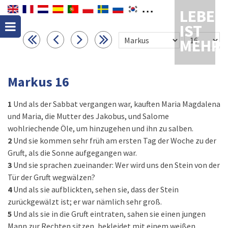
LEBEN
IST
MEHR
Markus 16
1
Und als der Sabbat vergangen war, kauften Maria Magdalena
und Maria, die Mutter des Jakobus, und Salome
wohlriechende Öle, um hinzugehen und ihn zu salben.
2
Und sie kommen sehr früh am ersten Tag der Woche zu der
Gruft, als die Sonne aufgegangen war.
3
Und sie sprachen zueinander: Wer wird uns den Stein von der
Tür der Gruft wegwälzen?
4
Und als sie aufblickten, sehen sie, dass der Stein
zurückgewälzt ist; er war nämlich sehr groß.
5
Und als sie in die Gruft eintraten, sahen sie einen jungen
Mann zur Rechten sitzen, bekleidet mit einem weißen