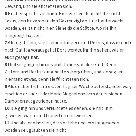
Gewand, und sie entsetzten sich.
6
Er aber spricht zu ihnen: Entsetzt euch nicht! Ihr sucht
Jesus, den Nazarener, den Gekreuzigten. Er ist auferweckt
worden, er ist nicht hier. Siehe da die Stätte, wo sie ihn
hingelegt hatten.
7
Aber geht hin, sagt seinen Jüngern und Petrus, dass er euch
nach Galiläa vorausgeht! Dort werdet ihr ihn sehen, wie er
euch gesagt hat.
8
Und sie gingen hinaus und flohen von der Gruft. Denn
Zittern und Bestürzung hatte sie ergriffen, und sie sagten
niemand etwas, denn sie fürchteten sich.
9
Als er aber früh am ersten Tag der Woche auferstanden war,
erschien er zuerst der Maria Magdalena, von der er sieben
Dämonen ausgetrieben hatte.
10
Die ging hin und verkündete es denen, die mit ihm
gewesen waren und trauerten und weinten.
11
Und als jene hörten, dass er lebe und von ihr gesehen
worden sei, glaubten sie nicht.