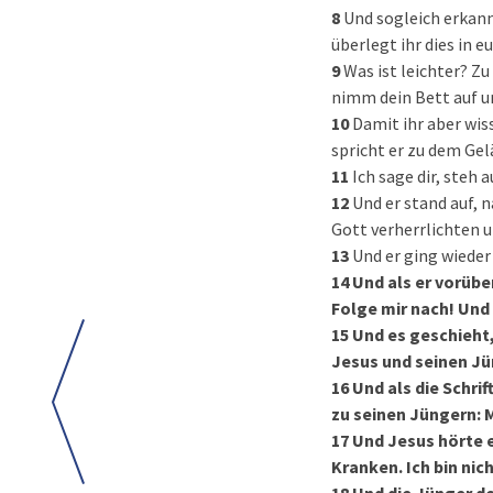
8
Und sogleich erkannt
überlegt ihr dies in 
9
Was ist leichter? Z
nimm dein Bett auf 
10
Damit ihr aber wis
spricht er zu dem Ge
11
Ich sage dir, steh 
12
Und er stand auf, 
Gott verherrlichten 
13
Und er ging wieder
14
Und als er vorübe
Folge mir nach! Und 
15
Und es geschieht,
Jesus und seinen Jün
16
Und als die Schri
zu seinen Jüngern: M
17
Und Jesus hörte e
Kranken. Ich bin ni