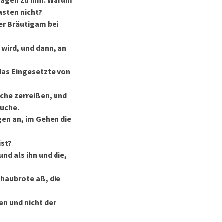
 sagen zu ihm: Warum
asten nicht?
er Bräutigam bei
wird, und dann, an
das Eingesetzte von
uche zerreißen, und
äuche.
gen an, im Gehen die
ist?
und als ihn und die,
chaubrote aß, die
en und nicht der