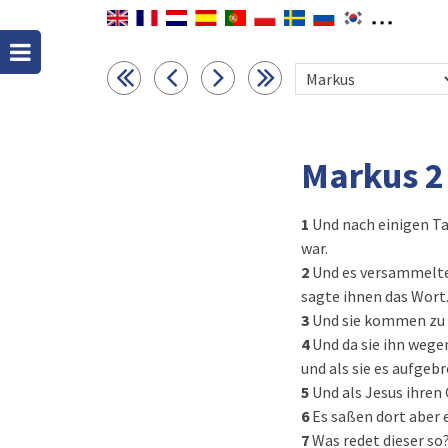
Markus 2
1
Und nach einigen Ta
war.
2
Und es versammelten
sagte ihnen das Wort
3
Und sie kommen zu 
4
Und da sie ihn wege
und als sie es aufgeb
5
Und als Jesus ihren
6
Es saßen dort aber 
7
Was redet dieser so