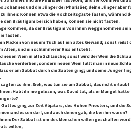
es Johannes und die Pharisäer fasteten; und sie kommen und
es Johannes und die Jünger der Pharisäer, deine Jünger aber f
 zu ihnen: Können etwa die Hochzeitsgäste fasten, während d
ie den Bräutigam bei sich haben, können sie nicht fasten.
age kommen, da der Bräutigam von ihnen weggenommen sein 
ie fasten.
en Flicken von neuem Tuch auf ein altes Gewand; sonst reißt 
m Alten, und ein schlimmerer Riss entsteht.
d neuen Wein in alte Schläuche; sonst wird der Wein die Schlä
hläuche verderben; sondern neuen Wein füllt man in neue Schl
ass er am Sabbat durch die Saaten ging; und seine Jünger fin
.
 sagten zu ihm: Sieh, was tun sie am Sabbat, das nicht erlaubt 
ihnen: Habt ihr nie gelesen, was David tat, als er Mangel hatte 
hungerte?
s Gottes ging zur Zeit Abjatars, des Hohen Priesters, und die S
 niemand essen darf, und auch denen gab, die bei ihm waren?
ihnen: Der Sabbat ist um des Menschen willen geschaffen word
ats willen;