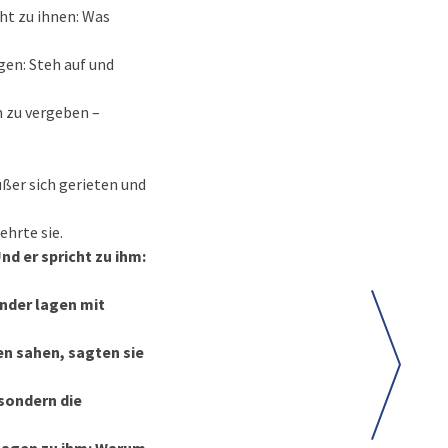
cht zu ihnen: Was
gen: Steh auf und
n zu vergeben –
ußer sich gerieten und
ehrte sie.
nd er spricht zu ihm:
ünder lagen mit
en sahen, sagten sie
 sondern die