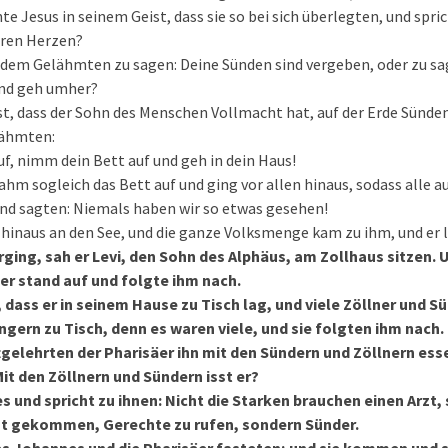
e Jesus in seinem Geist, dass sie so bei sich überlegten, und spri
euren Herzen?
u dem Gelähmten zu sagen: Deine Sünden sind vergeben, oder zu sa
und geh umher?
st, dass der Sohn des Menschen Vollmacht hat, auf der Erde Sünde
lähmten:
auf, nimm dein Bett auf und geh in dein Haus!
nahm sogleich das Bett auf und ging vor allen hinaus, sodass alle a
und sagten: Niemals haben wir so etwas gesehen!
 hinaus an den See, und die ganze Volksmenge kam zu ihm, und er l
rging, sah er Levi, den Sohn des Alphäus, am Zollhaus sitzen. U
er stand auf und folgte ihm nach.
 dass er in seinem Hause zu Tisch lag, und viele Zöllner und S
gern zu Tisch, denn es waren viele, und sie folgten ihm nach.
ftgelehrten der Pharisäer ihn mit den Sündern und Zöllnern ess
it den Zöllnern und Sündern isst er?
s und spricht zu ihnen: Nicht die Starken brauchen einen Arzt,
cht gekommen, Gerechte zu rufen, sondern Sünder.