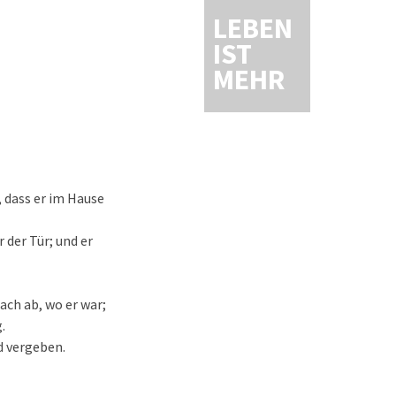
LEBEN
IST
MEHR
 dass er im Hause
 der Tür; und er
ach ab, wo er war;
.
d vergeben.