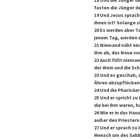
18
Und die Jünger d
fasten die Jünger d
19
Und Jesus sprach
ihnen ist? Solange s
20
Es werden aber T
jenem Tag, werden s
21
Niemand näht ein
ihm ab, das Neue vo
22
Auch füllt nieman
der Wein und die Sc
23
Und es geschah, d
Ähren abzupflücken
24
Und die Pharisäer
25
Und er spricht zu 
die bei ihm waren, 
26
Wie er in das Hau
außer den Priestern
27
Und er sprach zu 
Mensch um des Sabb