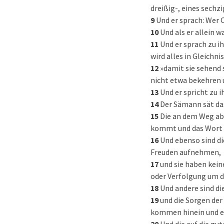
dreißig-, eines sechz
9
Und er sprach: Wer 
10
Und als er allein 
11
Und er sprach zu i
wird alles in Gleichni
12
»damit sie sehend
nicht etwa bekehren 
13
Und er spricht zu i
14
Der Sämann sät da
15
Die an dem Weg abe
kommt und das Wort w
16
Und ebenso sind die
Freuden aufnehmen,
17
und sie haben kein
oder Verfolgung um d
18
Und andere sind di
19
und die Sorgen der
kommen hinein und er