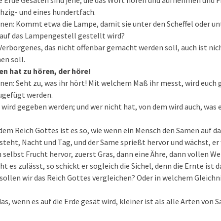
te Erde Gesäten sind jene, die das Wort hören und aufnehmen und F
chzig- und eines hundertfach.
hnen: Kommt etwa die Lampe, damit sie unter den Scheffel oder un
 auf das Lampengestell gestellt wird?
 Verborgenes, das nicht offenbar gemacht werden soll, auch ist ni
en soll.
n hat zu hören, der höre!
hnen: Seht zu, was ihr hört! Mit welchem Maß ihr messt, wird euc
zugefügt werden.
 wird gegeben werden; und wer nicht hat, von dem wird auch, was
 dem Reich Gottes ist es so, wie wenn ein Mensch den Samen auf da
fsteht, Nacht und Tag, und der Same sprießt hervor und wächst, er 
 selbst Frucht hervor, zuerst Gras, dann eine Ähre, dann vollen Wei
t es zulässt, so schickt er sogleich die Sichel, denn die Ernte ist d
 sollen wir das Reich Gottes vergleichen? Oder in welchem Gleichni
as, wenn es auf die Erde gesät wird, kleiner ist als alle Arten von 