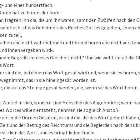
ig- und eines hundertfach.
Ohren hat zu hören, der höre!
war, fragten ihn die, die um ihn waren, samt den Zwölfen nach den G
hnen: Euch ist das Geheimnis des Reiches Gottes gegeben, jenen abe
ssen zuteil,
 sehen und nicht wahrnehmen und hörend hören und nicht verstehe
und ihnen vergeben wird«.
hnen: Begreift ihr dieses Gleichnis nicht? Und wie wollt ihr all die 
s Wort.
r sind die, bei denen das Wort gesät wird und, wenn sie es hören, 
egnimmt, das in sie hineingesät worden ist.
, die auf das Steinige gesät werden, die, wenn sie das Wort hören,
e Wurzel in sich, sondern sind Menschen des Augenblicks; wenn n
es Wortes willen entsteht, nehmen sie sogleich Anstoß .
e unter die Dornen Gesäten, es sind die, die das Wort gehört haben
 Zeit und der Betrug des Reichtums und die Begierden nach den üb
sticken das Wort, und es bringt keine Frucht.