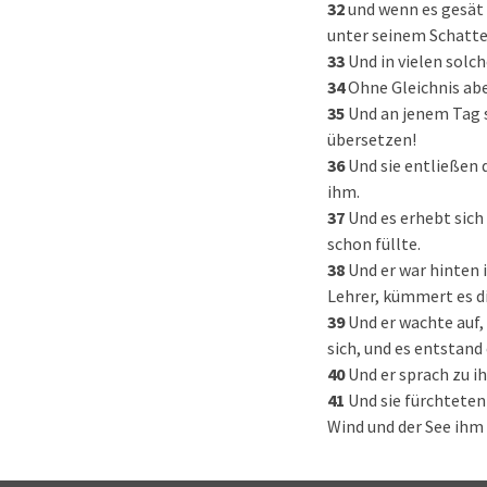
32
und wenn es gesät i
unter seinem Schatte
33
Und in vielen solc
34
Ohne Gleichnis abe
35
Und an jenem Tag s
übersetzen!
36
Und sie entließen 
ihm.
37
Und es erhebt sich
schon füllte.
38
Und er war hinten 
Lehrer, kümmert es d
39
Und er wachte auf
sich, und es entstand 
40
Und er sprach zu i
41
Und sie fürchteten
Wind und der See ih