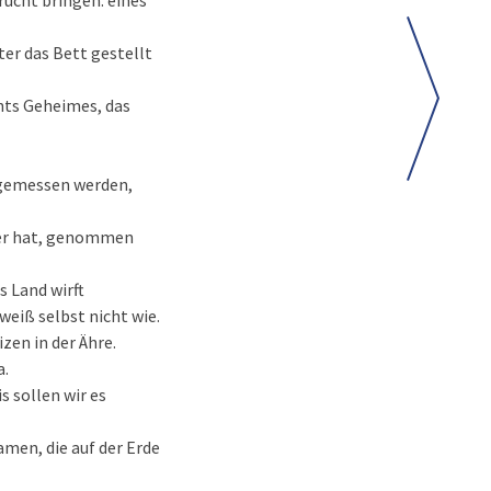
rucht bringen: eines
ter das Bett gestellt
chts Geheimes, das
h gemessen werden,
 er hat, genommen
s Land wirft
weiß selbst nicht wie.
zen in der Ähre.
a.
s sollen wir es
Samen, die auf der Erde