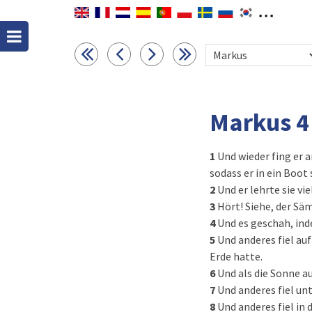
Markus 4
1
Und wieder fing er 
sodass er in ein Boot
2
Und er lehrte sie vi
3
Hört! Siehe, der Sä
4
Und es geschah, inde
5
Und anderes fiel auf 
Erde hatte.
6
Und als die Sonne au
7
Und anderes fiel unt
8
Und anderes fiel in 