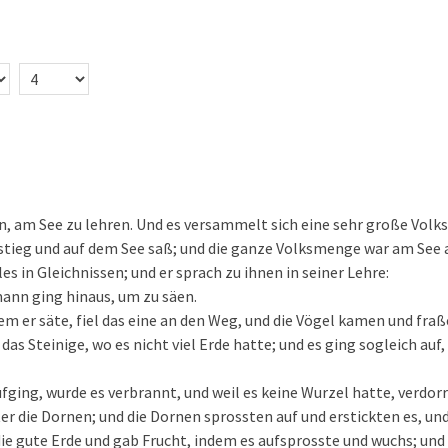
an, am See zu lehren. Und es versammelt sich eine sehr große Vol
 stieg und auf dem See saß; und die ganze Volksmenge war am See 
eles in Gleichnissen; und er sprach zu ihnen in seiner Lehre:
mann ging hinaus, um zu säen.
m er säte, fiel das eine an den Weg, und die Vögel kamen und fraße
das Steinige, wo es nicht viel Erde hatte; und es ging sogleich auf, 
fging, wurde es verbrannt, und weil es keine Wurzel hatte, verdorr
er die Dornen; und die Dornen sprossten auf und erstickten es, und
die gute Erde und gab Frucht, indem es aufsprosste und wuchs; und 