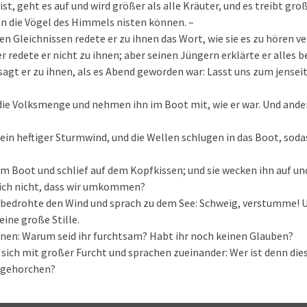
st, geht es auf und wird größer als alle Kräuter, und es treibt gr
n die Vögel des Himmels nisten können. –
hen Gleichnissen redete er zu ihnen das Wort, wie sie es zu hören 
r redete er nicht zu ihnen; aber seinen Jüngern erklärte er alles 
agt er zu ihnen, als es Abend geworden war: Lasst uns zum jensei
die Volksmenge und nehmen ihn im Boot mit, wie er war. Und ande
 ein heftiger Sturmwind, und die Wellen schlugen in das Boot, soda
im Boot und schlief auf dem Kopfkissen; und sie wecken ihn auf un
ich nicht, dass wir umkommen?
, bedrohte den Wind und sprach zu dem See: Schweig, verstumme! 
eine große Stille.
hnen: Warum seid ihr furchtsam? Habt ihr noch keinen Glauben?
 sich mit großer Furcht und sprachen zueinander: Wer ist denn dies
m gehorchen?