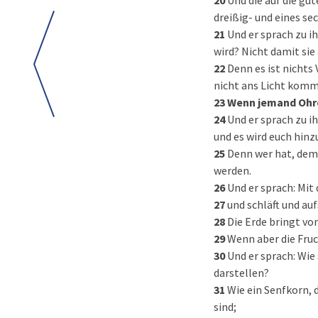
20
Und die auf die gu
dreißig- und eines se
21
Und er sprach zu i
wird? Nicht damit sie
22
Denn es ist nichts
nicht ans Licht komm
23
Wenn jemand Ohre
24
Und er sprach zu i
und es wird euch hin
25
Denn wer hat, dem
werden.
26
Und er sprach: Mit
27
und schläft und au
28
Die Erde bringt von
29
Wenn aber die Fruch
30
Und er sprach: Wie
darstellen?
31
Wie ein Senfkorn, d
sind;