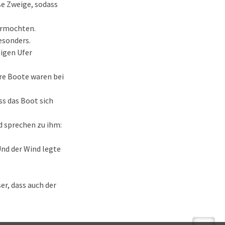
oße Zweige, sodass
vermochten.
besonders.
tigen Ufer
re Boote waren bei
ss das Boot sich
d sprechen zu ihm:
Und der Wind legte
er, dass auch der