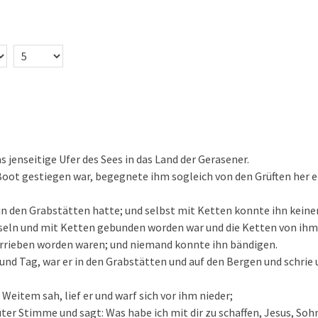
 jenseitige Ufer des Sees in das Land der Gerasener.
Boot gestiegen war, begegnete ihm sogleich von den Grüften her 
n den Grabstätten hatte; und selbst mit Ketten konnte ihn keine
sseln und mit Ketten gebunden worden war und die Ketten von ihm 
errieben worden waren; und niemand konnte ihn bändigen.
 und Tag, war er in den Grabstätten und auf den Bergen und schrie 
 Weitem sah, lief er und warf sich vor ihm nieder;
uter Stimme und sagt: Was habe ich mit dir zu schaffen, Jesus, Soh