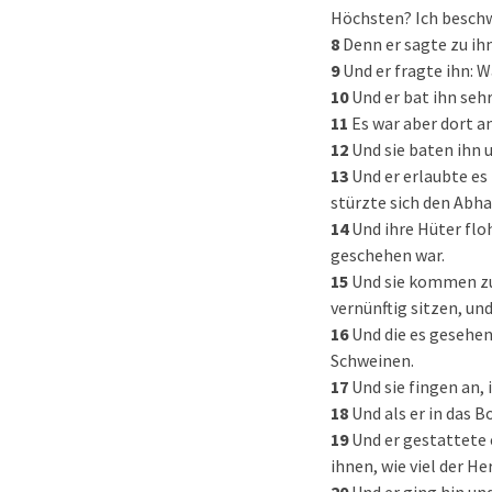
Höchsten? Ich beschwö
8
Denn er sagte zu ih
9
Und er fragte ihn: W
10
Und er bat ihn sehr
11
Es war aber dort a
12
Und sie baten ihn u
13
Und er erlaubte es
stürzte sich den Abha
14
Und ihre Hüter flo
geschehen war.
15
Und sie kommen zu
vernünftig sitzen, und
16
Und die es gesehe
Schweinen.
17
Und sie fingen an,
18
Und als er in das B
19
Und er gestattete 
ihnen, wie viel der He