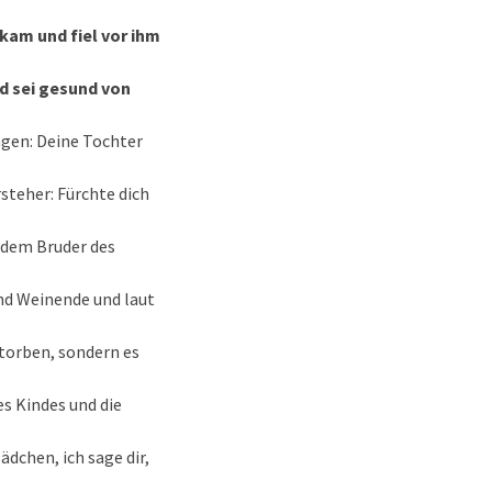
 kam und fiel vor ihm
nd sei gesund von
gen: Deine Tochter
steher: Fürchte dich
 dem Bruder des
nd Weinende und laut
storben, sondern es
es Kindes und die
ädchen, ich sage dir,