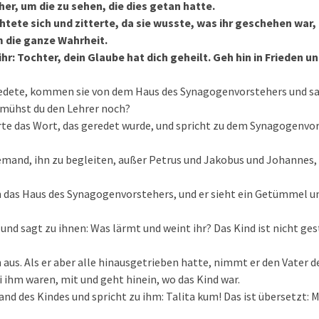
her, um die zu sehen, die dies getan hatte.
chtete sich und zitterte, da sie wusste, was ihr geschehen war,
m die ganze Wahrheit.
ihr: Tochter, dein Glaube hat dich geheilt. Geh hin in Frieden u
edete, kommen sie von dem Haus des Syn­agogenvorstehers und sa
emühst du den Lehrer noch?
te das Wort, das geredet wurde, und spricht zu dem Synagogenvor
emand, ihn zu begleiten, außer Petrus und Jakobus und Johannes,
 das Haus des Synagogenvorstehers, und er sieht ein Getümmel u
 und sagt zu ihnen: Was lärmt und weint ihr? Das Kind ist nicht ge
n aus. Als er aber alle hinausgetrieben hatte, nimmt er den Vater d
ei ihm waren, mit und geht hinein, wo das Kind war.
Hand des Kindes und spricht zu ihm: Talita kum! Das ist übersetzt: M