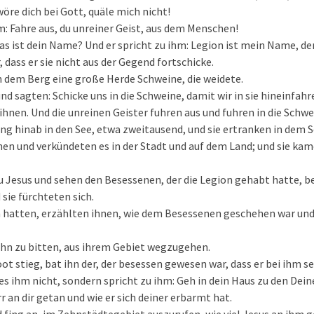
re dich bei Gott, quäle mich nicht!
m: Fahre aus, du unreiner Geist, aus dem Menschen!
as ist dein Name? Und er spricht zu ihm: Legion ist mein Name, den
, dass er sie nicht aus der Gegend fortschicke.
n dem Berg eine große Herde Schweine, die weidete.
nd sagten: Schicke uns in die Schweine, damit wir in sie hineinfahr
 ihnen. Und die unreinen Geister fuhren aus und fuhren in die Schwe
ng hinab in den See, etwa zweitausend, und sie ertranken in dem S
hen und verkündeten es in der Stadt und auf dem Land; und sie ka
 Jesus und sehen den Besessenen, der die Legion gehabt hatte, b
 sie fürchteten sich.
n hatten, erzählten ihnen, wie dem Besessenen geschehen war und
 ihn zu bitten, aus ihrem Gebiet wegzugehen.
oot stieg, bat ihn der, der besessen gewesen war, dass er bei ihm se
es ihm nicht, sondern spricht zu ihm: Geh in dein Haus zu den Dei
rr an dir getan und wie er sich deiner erbarmt hat.