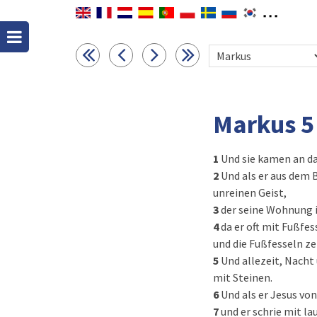
Markus 5
1
Und sie kamen an das
2
Und als er aus dem 
unreinen Geist,
3
der seine Wohnung i
4
da er oft mit Fußfe
und die Fußfesseln z
5
Und allezeit, Nacht
mit Steinen.
6
Und als er Jesus von
7
und er schrie mit la