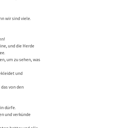
n wir sind viele.
en!
ine, und die Herde
ee.
men, um zu sehen, was
ekleidet und
 das von den
in dürfe.
nen und verkünde