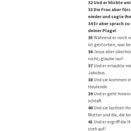
32
Und er blickte um
33
Die Frau aber für
nieder und sagte ih
34
Er aber sprach zu 
deiner Plage!
35
Während er noch r
ist gestorben, was b
36
Jesus aber überhör
nicht; glaube nur!
37
Und er erlaubte ni
Jakobus.
38
Und sie kommen in
Heulende.
39
Und er geht hinein
schläft.
40
Und sie lachten ih
Mutter und die, die b
41
Und er ergriff die 
steh auf!