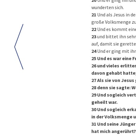
20
Und er ging hin un
wunderten sich.
21
Und als Jesus in d
große Volksmenge zu 
22
Und es kommt einer
23
und bittet ihn seh
auf, damit sie gerette
24
Und er ging mit ih
25
Und es war eine F
26
und vieles erlitt
davon gehabt hatte;
27
Als sie von Jesus
28
denn sie sagte: W
29
Und sogleich vert
geheilt war.
30
Und sogleich erka
in der Volksmenge 
31
Und seine Jünger 
hat mich angerührt