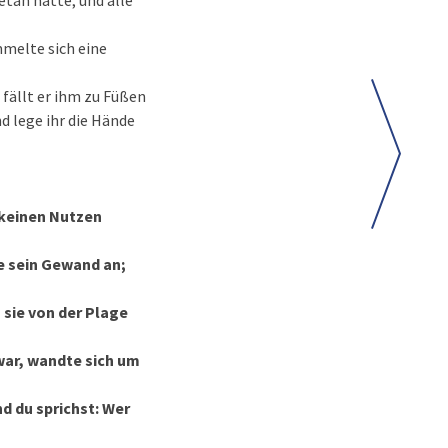
etan hatte; und alle
mmelte sich eine
 fällt er ihm zu Füßen
d lege ihr die Hände
 keinen Nutzen
te sein Gewand an;
 sie von der Plage
war, wandte sich um
d du sprichst: Wer