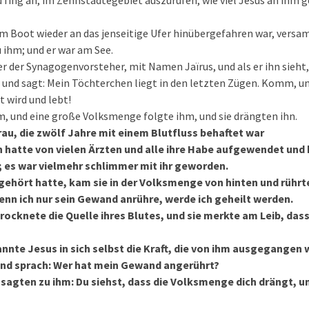
d fing an, im Zehnstädtegebiet auszurufen, wie viel Jesus an ihm g
em Boot wieder an das jenseitige Ufer hinübergefahren war, versa
ihm; und er war am See.
 der Synagogenvorsteher, mit Namen Jaïrus, und als er ihn sieht,
r und sagt: Mein Töchterchen liegt in den letzten Zügen. Komm, un
t wird und lebt!
m, und eine große Volksmenge folgte ihm, und sie drängten ihn.
rau, die zwölf Jahre mit einem Blutfluss behaftet war
en hatte von vielen Ärzten und alle ihre Habe aufgewendet und
 es war vielmehr schlimmer mit ihr geworden.
 gehört hatte, kam sie in der Volksmenge von hinten und rühr
enn ich nur sein Gewand anrühre, werde ich geheilt werden.
rocknete die Quelle ihres Blutes, und sie merkte am Leib, dass
nnte Jesus in sich selbst die Kraft, die von ihm ausgegangen 
und sprach: Wer hat mein Gewand angerührt?
sagten zu ihm: Du siehst, dass die Volksmenge dich drängt, un
?