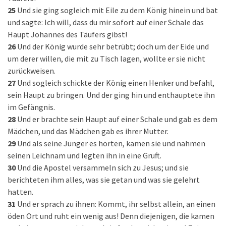
25
Und sie ging sogleich mit Eile zu dem König hinein und bat
und sagte: Ich will, dass du mir sofort auf einer Schale das
Haupt Johannes des Täufers gibst!
26
Und der König wurde sehr betrübt; doch um der Eide und
um derer willen, die mit zu Tisch lagen, wollte er sie nicht
zurückweisen.
27
Und sogleich schickte der König einen Henker und befahl,
sein Haupt zu bringen. Und der ging hin und enthauptete ihn
im Gefängnis.
28
Und er brachte sein Haupt auf einer Schale und gab es dem
Mädchen, und das Mädchen gab es ihrer Mutter.
29
Und als seine Jünger es hörten, kamen sie und nahmen
seinen Leichnam und legten ihn in eine Gruft.
30
Und die Apostel versammeln sich zu Jesus; und sie
berichteten ihm alles, was sie getan und was sie gelehrt
hatten.
31
Und er sprach zu ihnen: Kommt, ihr selbst allein, an einen
öden Ort und ruht ein wenig aus! Denn diejenigen, die kamen