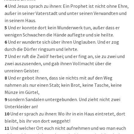
4
Und Jesus sprach zu ihnen: Ein Prophet ist nicht ohne Ehre,
außer in seiner Vaterstadt und unter seinen Verwandten und
in seinem Haus.
5
Und er konnte dort kein Wunderwerk tun, außer dass er
wenigen Schwachen die Hände auflegte und sie heilte.
6
Und er wunderte sich über ihren Unglauben. Und er zog
durch die Dörfer ringsum und lehrte.
7
Und er ruft die Zwölf herbei; und er fing an, sie zu zwei und
zwei auszusenden, und gab ihnen Vollmacht über die
unreinen Geister.
8
Und er gebot ihnen, dass sie nichts mit auf den Weg
nahmen als nur einen Stab; kein Brot, keine Tasche, keine
Münze im Gürtel,
9
sondern Sandalen untergebunden. Und zieht nicht zwei
Unterkleider an!
10
Und er sprach zu ihnen: Wo ihr in ein Haus eintretet, dort
bleibt, bis ihr von dort weggeht!
11
Und welcher Ort euch nicht aufnehmen und wo man euch