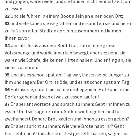
und gingen, waren viele, und sie fanden nicht einmal Zeit, um
zu essen.
32
Und sie fuhren in einem Boot allein an einen öden Ort;
33
und viele sahen sie wegfahren und erkannten sie und liefen
zu Fuß von allen Städten dorthin zusammen und kamen
ihnen zuvor.
34
Und als Jesus aus dem Boot trat, sah er eine große
Volksmenge und wurde innerlich bewegt über sie; denn sie
waren wie Schafe, die keinen Hirten haben. Und er fing an, sie
vieles zu lehren.
35
Und als es schon spät am Tag war, traten seine Jünger zu
ihm und sagen: Der Ort ist öde, und es ist schon spät am Tag.
36
Entlass sie, damit sie auf die umliegenden Höfe und in die
Dörfer gehen und sich etwas zu essen kaufen!
37
Er aber antwortete und sprach zu ihnen: Gebt ihr ihnen zu
essen! Und sie sagen zu ihm: Sollen wir hingehen und für
zweihundert Denare Brot kaufen und ihnen zu essen geben?
38
Er aber spricht zu ihnen: Wie viele Brote habt ihr? Geht
hin, seht nach! Und als sie es festgestellt hatten, sagen sie: