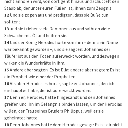
nicht anhören wird, von dort geht hinaus und schüttelt den
Staub ab, der unter euren Füßen ist, ihnen zum Zeugnis!
12
Und sie zogen aus und predigten, dass sie Buße tun
sollten;
13
und sie trieben viele Dämonen aus und salbten viele
Schwache mit Öl und heilten sie.
14
Und der König Herodes hörte von ihm – denn sein Name
war bekannt geworden –, und sie sagten: Johannes der
Täufer ist aus den Toten auferweckt worden, und deswegen
wirken die Wunderkräfte in ihm.
15
Andere aber sagten: Es ist Elia; andere aber sagten: Es ist
ein Prophet wie einer der Propheten.
16
Als aber Herodes es hörte, sagte er: Johannes, den ich
enthauptet habe, der ist auferweckt worden.
17
Denn er, Herodes, hatte hingesandt und den Johannes
greifen und ihn im Gefängnis binden lassen, um der Herodias
willen, der Frau seines Bruders Philippus, weil er sie
geheiratet hatte.
18
Denn Johannes hatte dem Herodes gesagt: Es ist dir nicht