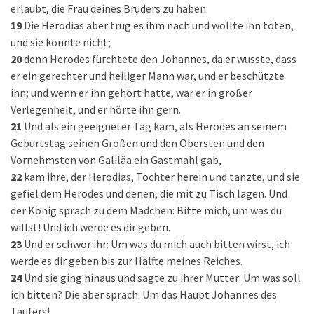
erlaubt, die Frau deines Bruders zu haben.
19
Die Herodias aber trug es ihm nach und wollte ihn töten,
und sie konnte nicht;
20
denn Herodes fürchtete den Johannes, da er wusste, dass
er ein gerechter und heiliger Mann war, und er beschützte
ihn; und wenn er ihn gehört hatte, war er in großer
Verlegenheit, und er hörte ihn gern.
21
Und als ein geeigneter Tag kam, als Herodes an seinem
Geburtstag seinen Großen und den Obersten und den
Vornehmsten von Galiläa ein Gastmahl gab,
22
kam ihre, der Herodias, Tochter herein und tanzte, und sie
gefiel dem Herodes und denen, die mit zu Tisch lagen. Und
der König sprach zu dem Mädchen: Bitte mich, um was du
willst! Und ich werde es dir geben.
23
Und er schwor ihr: Um was du mich auch bitten wirst, ich
werde es dir geben bis zur Hälfte meines Reiches.
24
Und sie ging hinaus und sagte zu ihrer Mutter: Um was soll
ich bitten? Die aber sprach: Um das Haupt Johannes des
Täufers!