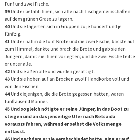
Fünf und zwei Fische.
39
Und er befahl ihnen, sich alle nach Tischgemeinschaften
auf dem grünen Grase zu lagern.
40
Und sie lagerten sich in Gruppen zu je hundert und je
fünfzig.
41
Und er nahm die fünf Brote und die zwei Fische, blickte auf
zum Himmel, dankte und brach die Brote und gab sie den
Jüngern, damit sie ihnen vorlegten; und die zwei Fische teilte
er unter alle.
42
Und sie aßen alle und wurden gesättigt.
43
Und sie hoben auf an Brocken zwölf Handkörbe voll und
von den Fischen.
44
Und diejenigen, die die Brote gegessen hatten, waren
fünftausend Männer.
45
Und sogleich nötigte er seine Jünger, in das Boot zu
steigen und an das jenseitige Ufer nach Betsaida
vorauszufahren, während er selbst die Volksmenge
entlässt.
46
Und nachdem er sie verabschiedet hatte, ging er auf