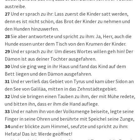
austreibe.
27
Und er sprach zu ihr: Lass zuerst die Kinder satt werden,
denn es ist nicht schön, das Brot der Kinder zu nehmen und
den Hunden hinzuwerfen.
28
Sie aber antwortete und spricht zu ihm: Ja, Herr, auch die
Hunde essen unter dem Tisch von den Krumen der Kinder.
29
Und er sprach zu ihr: Um dieses Wortes willen geh hin! Der
Dämon ist aus deiner Tochter ausgefahren.
30
Und sie ging weg in ihr Haus und fand das Kind auf dem
Bett liegen und den Dämon ausgefahren.
31
Und er verließ das Gebiet von Tyrus und kam über Sidon an
den See von Galiläa, mitten in das Zehnstädtegebiet.
32
Und sie bringen einen Tauben zu ihm, der mit Mühe redete,
und bitten ihn, dass er ihm die Hand auflege.
33
Und er nahm ihn von der Volksmenge beiseite, legte seine
Finger in seine Ohren und berührte mit Speichel seine Zunge,
34
und er blickte zum Himmel, seufzte und spricht zu ihm:
Hefata! Das ist: Werde geöffnet!