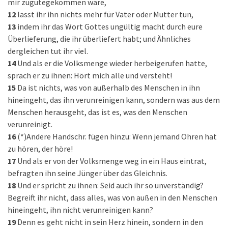
mir zugutegekommen wäre,
12
lasst ihr ihn nichts mehr für Vater oder Mutter tun,
13
indem ihr das Wort Gottes ungültig macht durch eure
Überlieferung, die ihr überliefert habt; und Ähnliches
dergleichen tut ihr viel.
14
Und als er die Volksmenge wieder herbeigerufen hatte,
sprach er zu ihnen: Hört mich alle und versteht!
15
Da ist nichts, was von außerhalb des Menschen in ihn
hineingeht, das ihn verunreinigen kann, sondern was aus dem
Menschen herausgeht, das ist es, was den Menschen
verunreinigt.
16
(*)Andere Handschr. fügen hinzu: Wenn jemand Ohren hat
zu hören, der höre!
17
Und als er von der Volksmenge weg in ein Haus eintrat,
befragten ihn seine Jünger über das Gleichnis.
18
Und er spricht zu ihnen: Seid auch ihr so unverständig?
Begreift ihr nicht, dass alles, was von außen in den Menschen
hineingeht, ihn nicht verunreinigen kann?
19
Denn es geht nicht in sein Herz hinein, sondern in den