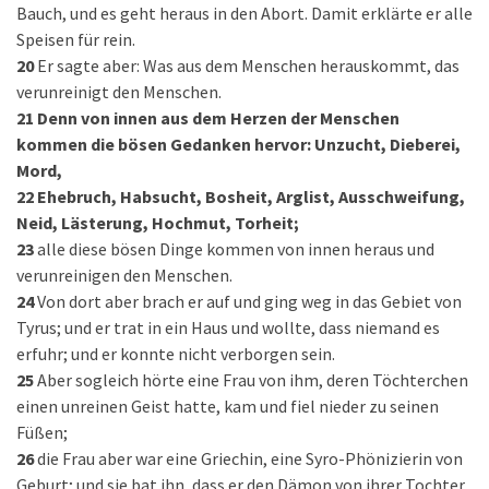
Bauch, und es geht heraus in den Abort. Damit erklärte er alle
Speisen für rein.
20
Er sagte aber: Was aus dem Menschen herauskommt, das
verunreinigt den Menschen.
21
Denn von innen aus dem Herzen der Menschen
kommen die bösen Gedanken hervor: Unzucht, Dieberei,
Mord,
22
Ehebruch, Habsucht, Bosheit, Arglist, Ausschweifung,
Neid, Lästerung, Hochmut, Torheit;
23
alle diese bösen Dinge kommen von innen heraus und
verunreinigen den Menschen.
24
Von dort aber brach er auf und ging weg in das Gebiet von
Tyrus; und er trat in ein Haus und wollte, dass niemand es
erfuhr; und er konnte nicht verborgen sein.
25
Aber sogleich hörte eine Frau von ihm, deren Töchterchen
einen unreinen Geist hatte, kam und fiel nieder zu seinen
Füßen;
26
die Frau aber war eine Griechin, eine Syro-Phönizierin von
Geburt; und sie bat ihn, dass er den Dämon von ihrer Tochter