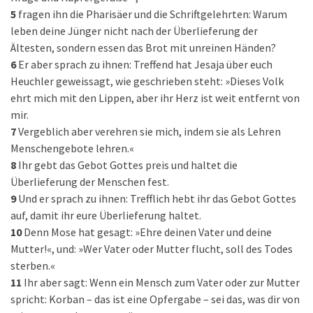
5
fragen ihn die Pharisäer und die Schriftgelehrten: Warum
leben deine Jünger nicht nach der Überlieferung der
Ältesten, sondern essen das Brot mit unreinen Händen?
6
Er aber sprach zu ihnen: Treffend hat Jesaja über euch
Heuchler geweissagt, wie geschrieben steht: »Dieses Volk
ehrt mich mit den Lippen, aber ihr Herz ist weit entfernt von
mir.
7
Vergeblich aber verehren sie mich, indem sie als Lehren
Menschengebote lehren.«
8
Ihr gebt das Gebot Gottes preis und haltet die
Überlieferung der Menschen fest.
9
Und er sprach zu ihnen: Trefflich hebt ihr das Gebot Gottes
auf, damit ihr eure Überlieferung haltet.
10
Denn Mose hat gesagt: »Ehre deinen Vater und deine
Mutter!«, und: »Wer Vater oder Mutter flucht, soll des Todes
sterben.«
11
Ihr aber sagt: Wenn ein Mensch zum Vater oder zur Mutter
spricht: Korban – das ist eine Opfergabe – sei das, was dir von