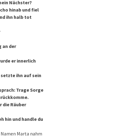
 mein Nächster?
cho hinab und fiel
d ihn halb tot
r
g an der
urde er innerlich
setzte ihn auf sein
sprach: Trage Sorge
 zurückkomme.
r die Räuber
eh hin und handle du
 mit Namen Marta nahm