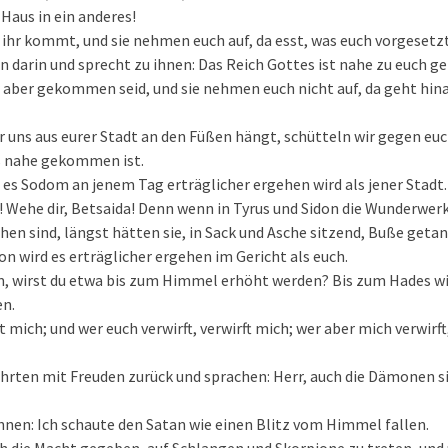
Haus in ein anderes!
 ihr kommt, und sie nehmen euch auf, da esst, was euch vorgesetzt
en darin und sprecht zu ihnen: Das Reich Gottes ist nahe zu euch
r aber gekommen seid, und sie nehmen euch nicht auf, da geht hina
r uns aus eurer Stadt an den Füßen hängt, schütteln wir gegen euch
s nahe gekommen ist.
s es Sodom an jenem Tag erträglicher ergehen wird als jener Stadt.
! Wehe dir, Betsaida! Denn wenn in Tyrus und Sidon die Wunderwe
hen sind, längst hätten sie, in Sack und Asche sitzend, Buße getan
on wird es erträglicher ergehen im Gericht als euch.
, wirst du etwa bis zum Himmel erhöht werden? Bis zum Hades wi
n.
 mich; und wer euch verwirft, verwirft mich; wer aber mich verwirft,
ehrten mit Freuden zurück und sprachen: Herr, auch die Dämonen s
ihnen: Ich schaute den Satan wie einen Blitz vom Himmel fallen.