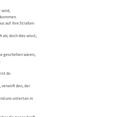
 wird,
 gekommen.
us auf ihre Straßen
 ab; doch dies wisst,
rke geschehen wären,
.
rst du
 verwirft den, der
ind uns untertan in