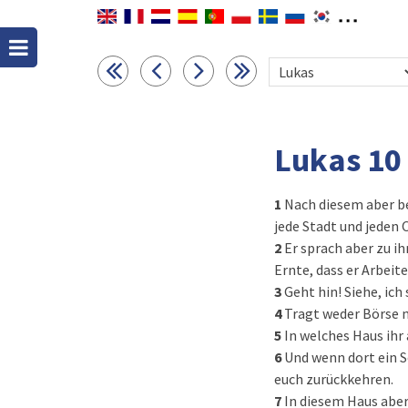
Lukas 10
1
Nach diesem aber be
jede Stadt und jeden
2
Er sprach aber zu ih
Ernte, dass er Arbeite
3
Geht hin! Siehe, ic
4
Tragt weder Börse 
5
In welches Haus ihr 
6
Und wenn dort ein So
euch zurückkehren.
7
In diesem Haus aber 