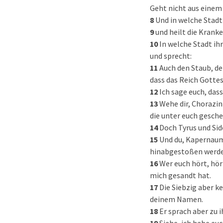
Geht nicht aus einem 
8
Und in welche Stadt
9
und heilt die Krank
10
In welche Stadt ih
und sprecht:
11
Auch den Staub, de
dass das Reich Gotte
12
Ich sage euch, das
13
Wehe dir, Chorazin
die unter euch gesche
14
Doch Tyrus und Sid
15
Und du, Kapernaum
hinabgestoßen werde
16
Wer euch hört, hört
mich gesandt hat.
17
Die Siebzig aber k
deinem Namen.
18
Er sprach aber zu 