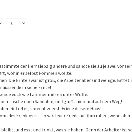
stimmte der Herr siebzig andere und sandte sie zu je zwei vor se
 Ort, wohin er selbst kommen wollte.
nen: Die Ernte zwar ist groß, die Arbeiter aber sind wenige. Bittet
r aussende in seine Ernte!
h sende euch wie Lämmer mitten unter Wölfe.
noch Tasche noch Sandalen, und grüßt niemand auf dem Weg!
aber eintretet, sprecht zuerst: Friede diesem Haus!
hn des Friedens ist, so wird euer Friede auf ihm ruhen; wenn aber n
bleibt, und esst und trinkt, was sie haben! Denn der Arbeiter ist 