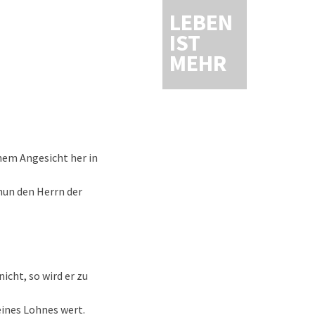
LEBEN
IST
MEHR
inem Angesicht her in
 nun den Herrn der
icht, so wird er zu
seines Lohnes wert.