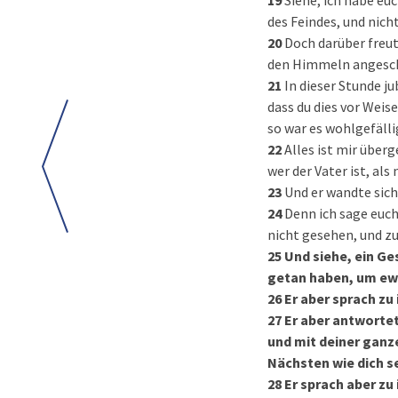
19
Siehe, ich habe eu
des Feindes, und nich
20
Doch darüber freut
den Himmeln angesch
21
In dieser Stunde ju
dass du dies vor Weis
so war es wohlgefällig
22
Alles ist mir über
wer der Vater ist, al
23
Und er wandte sich 
24
Denn ich sage euch
nicht gesehen, und zu
25
Und siehe, ein Ge
getan haben, um ew
26
Er aber sprach zu
27
Er aber antwortet
und mit deiner ganz
Nächsten wie dich s
28
Er sprach aber zu