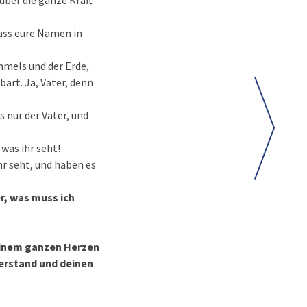
über die ganze Kraft
dass eure Namen in
immels und der Erde,
art. Ja, Vater, denn
 nur der Vater, und
 was ihr seht!
hr seht, und haben es
r, was muss ich
deinem ganzen Herzen
Verstand und deinen