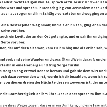
h selbst rechtfertigen wollte, sprach er zu Jesus: Und wer ist
as Wort und sprach: Ein Mensch ging von Jerusalem nach Jeri
hn auch auszogen und ihm Schläge versetzten und weggingen un
 ein Priester jenen Weg hinab; und als er ihn sah, ging er an de
Seite vorüber.
uch ein Levit, der an den Ort gelangte, und er sah ihn und gin
Seite vorüber.
er, der auf der Reise war, kam zu ihm hin; und als er ihn sah, w
 und verband seine Wunden und goss Öl und Wein darauf; und er 
rte ihn in eine Herberge und trug Sorge für ihn.
 Morgen zog er zwei Denare heraus und gab sie dem Wirt und 
 noch dazu verwenden wirst, werde ich dir bezahlen, wenn ich
r von diesen dreien der Nächste dessen gewesen ist, der unte
er die Barmherzigkeit an ihm übte. Jesus aber sprach zu ihm: G
ls sie ihres Weges zogen, dass er in ein Dorf kam; und eine Frau