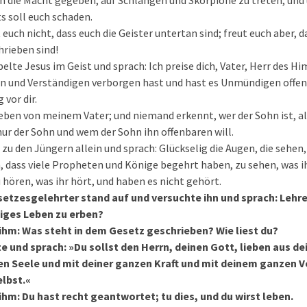
ch die Macht gegeben, auf Schlangen und Skorpione zu treten, und 
ts soll euch schaden.
 euch nicht, dass euch die Geister untertan sind; freut euch aber, 
rieben sind!
belte Jesus im Geist und sprach: Ich preise dich, Vater, Herr des H
en und Verständigen verborgen hast und hast es Unmündigen offenb
 vor dir.
geben von meinem Vater; und niemand erkennt, wer der Sohn ist, als
s nur der Sohn und wem der Sohn ihn offenbaren will.
zu den Jüngern allein und sprach: Glückselig die Augen, die sehen,
, dass viele Propheten und Könige begehrt haben, zu sehen, was i
 hören, was ihr hört, und haben es nicht gehört.
setzesgelehrter stand auf und versuchte ihn und sprach: Lehre
iges Leben zu erben?
 ihm: Was steht in dem Gesetz geschrieben? Wie liest du?
e und sprach: »Du sollst den Herrn, deinen Gott, lieben aus 
en Seele und mit deiner ganzen Kraft und mit deinem ganzen 
elbst.«
 ihm: Du hast recht geantwortet; tu dies, und du wirst leben.