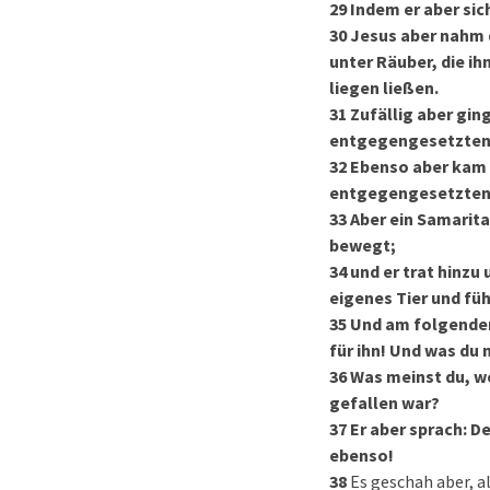
29
Indem er aber sic
30
Jesus aber nahm d
unter Räuber, die i
liegen ließen.
31
Zufällig aber ging
entgegengesetzten 
32
Ebenso aber kam a
entgegengesetzten 
33
Aber ein Samaritan
bewegt;
34
und er trat hinzu
eigenes Tier und füh
35
Und am folgenden
für ihn! Und was du
36
Was meinst du, we
gefallen war?
37
Er aber sprach: D
ebenso!
38
Es geschah aber, a