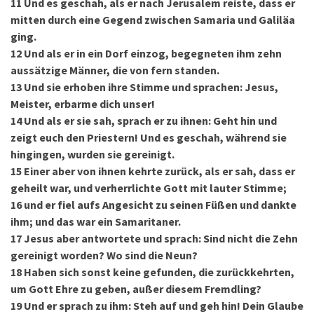
11
Und es geschah, als er nach Jerusalem reiste, dass er
mitten durch eine Gegend zwischen Samaria und Galiläa
ging.
12
Und als er in ein Dorf einzog, begegneten ihm zehn
aussätzige Männer, die von fern standen.
13
Und sie erhoben ihre Stimme und sprachen: Jesus,
Meister, erbarme dich unser!
14
Und als er sie sah, sprach er zu ihnen: Geht hin und
zeigt euch den Priestern! Und es geschah, während sie
hingingen, wurden sie gereinigt.
15
Einer aber von ihnen kehrte zurück, als er sah, dass er
geheilt war, und verherrlichte Gott mit lauter Stimme;
16
und er fiel aufs Angesicht zu seinen Füßen und dankte
ihm; und das war ein Samaritaner.
17
Jesus aber antwortete und sprach: Sind nicht die Zehn
gereinigt worden? Wo sind die Neun?
18
Haben sich sonst keine gefunden, die zurückkehrten,
um Gott Ehre zu geben, außer diesem Fremdling?
19
Und er sprach zu ihm: Steh auf und geh hin! Dein Glaube