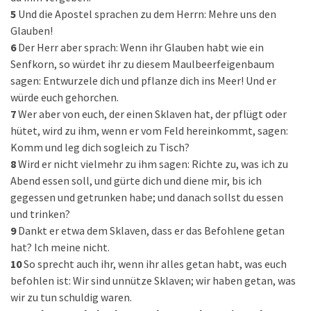
5
Und die Apostel sprachen zu dem Herrn: Mehre uns den
Glauben!
6
Der Herr aber sprach: Wenn ihr Glauben habt wie ein
Senfkorn, so würdet ihr zu diesem Maulbeerfeigenbaum
sagen: Entwurzele dich und pflanze dich ins Meer! Und er
würde euch gehorchen.
7
Wer aber von euch, der einen Sklaven hat, der pflügt oder
hütet, wird zu ihm, wenn er vom Feld hereinkommt, sagen:
Komm und leg dich sogleich zu Tisch?
8
Wird er nicht vielmehr zu ihm sagen: Richte zu, was ich zu
Abend essen soll, und gürte dich und diene mir, bis ich
gegessen und getrunken habe; und danach sollst du essen
und trinken?
9
Dankt er etwa dem Sklaven, dass er das Befohlene getan
hat? Ich meine nicht.
10
So sprecht auch ihr, wenn ihr alles getan habt, was euch
befohlen ist: Wir sind unnütze Sklaven; wir haben getan, was
wir zu tun schuldig waren.