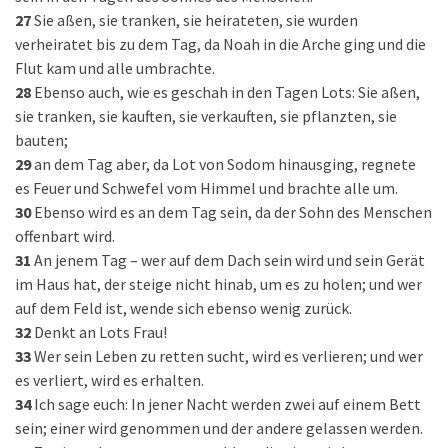
27
Sie aßen, sie tranken, sie heirateten, sie wurden
verheiratet bis zu dem Tag, da Noah in die Arche ging und die
Flut kam und alle umbrachte.
28
Ebenso auch, wie es geschah in den Tagen Lots: Sie aßen,
sie tranken, sie kauften, sie verkauften, sie pflanzten, sie
bauten;
29
an dem Tag aber, da Lot von Sodom hinausging, regnete
es Feuer und Schwefel vom Himmel und brachte alle um.
30
Ebenso wird es an dem Tag sein, da der Sohn des Menschen
offenbart wird.
31
An jenem Tag – wer auf dem Dach sein wird und sein Gerät
im Haus hat, der steige nicht hinab, um es zu holen; und wer
auf dem Feld ist, wende sich ebenso wenig zurück.
32
Denkt an Lots Frau!
33
Wer sein Leben zu retten sucht, wird es verlieren; und wer
es verliert, wird es erhalten.
34
Ich sage euch: In jener Nacht werden zwei auf einem Bett
sein; einer wird genommen und der andere gelassen werden.