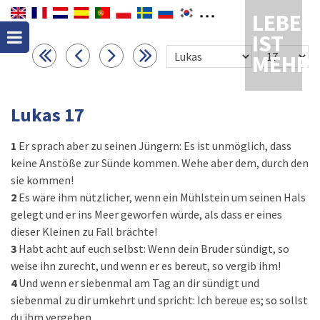
LEBEN
IST
MEHR
Lukas 17
1
Er sprach aber zu seinen Jüngern: Es ist unmöglich, dass
keine Anstöße zur Sünde kommen. Wehe aber dem, durch den
sie kommen!
2
Es wäre ihm nützlicher, wenn ein Mühlstein um seinen Hals
gelegt und er ins Meer geworfen würde, als dass er eines
dieser Kleinen zu Fall brächte!
3
Habt acht auf euch selbst: Wenn dein Bruder sündigt, so
weise ihn zurecht, und wenn er es bereut, so vergib ihm!
4
Und wenn er siebenmal am Tag an dir sündigt und
siebenmal zu dir umkehrt und spricht: Ich bereue es; so sollst
du ihm vergeben.