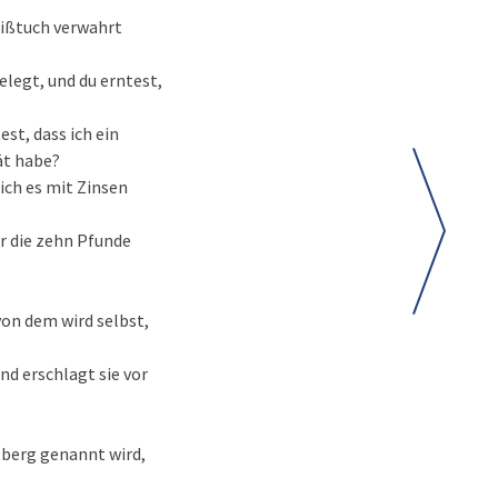
weißtuch verwahrt
elegt, und du erntest,
st, dass ich ein
ät habe?
ich es mit Zinsen
r die zehn Pfunde
von dem wird selbst,
nd erschlagt sie vor
lberg genannt wird,