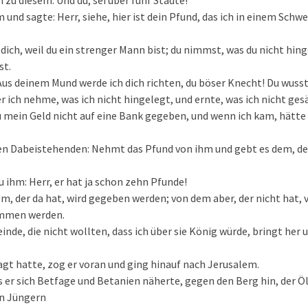
 zu diesem: Und du, sei über fünf Städte!
 und sagte: Herr, siehe, hier ist dein Pfund, das ich in einem Sch
 dich, weil du ein strenger Mann bist; du nimmst, was du nicht hing
st.
 Aus deinem Mund werde ich dich richten, du böser Knecht! Du wusste
r ich nehme, was ich nicht hingelegt, und ernte, was ich nicht ges
mein Geld nicht auf eine Bank gegeben, und wenn ich kam, hätte 
den Dabeistehenden: Nehmt das Pfund von ihm und gebt es dem, de
u ihm: Herr, er hat ja schon zehn Pfunde!
em, der da hat, wird gegeben werden; von dem aber, der nicht hat, 
ommen werden.
nde, die nicht wollten, dass ich über sie König würde, bringt her u
sagt hatte, zog er voran und ging hinauf nach Jerusalem.
s er sich Betfage und Betanien näherte, gegen den Berg hin, der Ö
en Jüngern