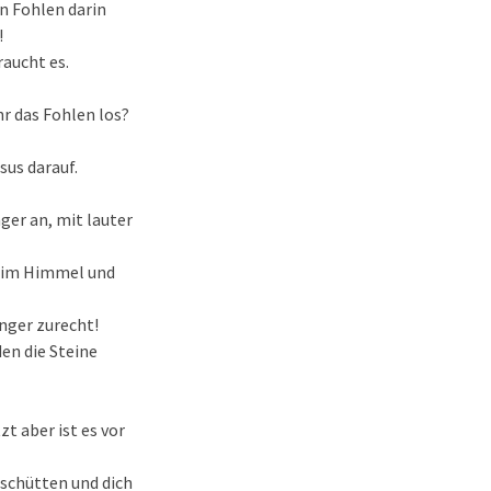
in Fohlen darin
!
raucht es.
hr das Fohlen los?
sus darauf.
ger an, mit lauter
e im Himmel und
nger zurecht!
en die Steine
t aber ist es vor
schütten und dich