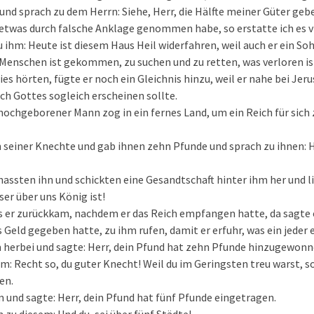
und sprach zu dem Herrn: Siehe, Herr, die Hälfte meiner Güter geb
etwas durch falsche Anklage genommen habe, so erstatte ich es v
u ihm: Heute ist diesem Haus Heil widerfahren, weil auch er ein So
Menschen ist gekommen, zu suchen und zu retten, was verloren is
es hörten, fügte er noch ein Gleichnis hinzu, weil er nahe bei Jer
ch Gottes sogleich erscheinen sollte.
 hochgeborener Mann zog in ein fernes Land, um ein Reich für sic
n seiner Knechte und gab ihnen zehn Pfunde und sprach zu ihnen: H
hassten ihn und schickten eine Gesandtschaft hinter ihm her und l
ser über uns König ist!
s er zurückkam, nachdem er das Reich empfangen hatte, da sagte e
 Geld gegeben hatte, zu ihm rufen, damit er erfuhr, was ein jeder 
 herbei und sagte: Herr, dein Pfund hat zehn Pfunde hinzugewonn
hm: Recht so, du guter Knecht! Weil du im Geringsten treu warst, s
en.
 und sagte: Herr, dein Pfund hat fünf Pfunde eingetragen.