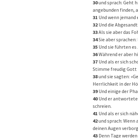
30
und sprach: Geht h
angebunden finden, au
31
Und wenn jemand eu
32
Und die Abgesandte
33
Als sie aber das F
34
Sie aber sprachen: 
35
Und sie führten es 
36
Während er aber hi
37
Und als er sich sc
Stimme freudig Gott z
38
und sie sagten: »G
Herrlichkeit in der H
39
Und einige der Pha
40
Und er antwortete 
schreien.
41
Und als er sich näh
42
und sprach: Wenn a
deinen Augen verbor
43
Denn Tage werden 