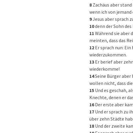
8
Zachäus aber stand 
wenn ich von jemand 
9
Jesus aber sprach z
10
denn der Sohn des 
11
Während sie aber di
meinten, dass das Rei
12
Er sprach nun: Ein
wiederzukommen.
13
Er berief aber zeh
wiederkomme!
14
Seine Bürger aber 
wollen nicht, dass die
15
Und es geschah, al
Knechte, denen er das
16
Der erste aber kam
17
Und er sprach zu i
über zehn Städte hab
18
Und der zweite kam