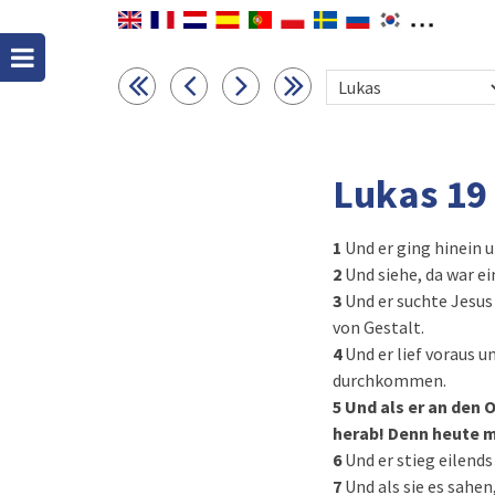
Lukas 19
1
Und er ging hinein 
2
Und siehe, da war e
3
Und er suchte Jesus
von Gestalt.
4
Und er lief voraus 
durchkommen.
5
Und als er an den 
herab! Denn heute m
6
Und er stieg eilend
7
Und als sie es sahe