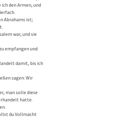
e ich den Armen, und
ierfach.
hn Abrahams ist;
t.
usalem war, und sie
h zu empfangen und
andelt damit, bis ich
ießen sagen: Wir
r, man solle diese
erhandelt hatte.
en.
ollst du Vollmacht