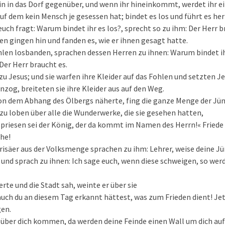
in in das Dorf gegenüber, und wenn ihr hineinkommt, werdet ihr e
f dem kein Mensch je gesessen hat; bindet es los und führt es her
ch fragt: Warum bindet ihr es los?, sprecht so zu ihm: Der Herr b
n gingen hin und fanden es, wie er ihnen gesagt hatte.
ohlen losbanden, sprachen dessen Herren zu ihnen: Warum bindet i
Der Herr braucht es.
zu Jesus; und sie warfen ihre Kleider auf das Fohlen und setzten Je
nzog, breiteten sie ihre Kleider aus auf den Weg.
hon dem Abhang des Ölbergs näherte, fing die ganze Menge der Jün
u loben über alle die Wunderwerke, die sie gesehen hatten,
epriesen sei der König, der da kommt im Namen des Herrn!« Fried
öhe!
risäer aus der Volksmenge sprachen zu ihm: Lehrer, weise deine Jü
und sprach zu ihnen: Ich sage euch, wenn diese schweigen, so werd
erte und die Stadt sah, weinte er über sie
uch du an diesem Tag erkannt hättest, was zum Frieden dient! Jetz
gen.
über dich kommen, da werden deine Feinde einen Wall um dich auf