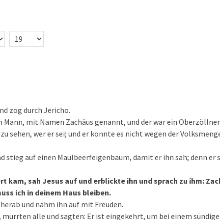
und zog durch Jericho.
in Mann, mit Namen Zachäus genannt, und der war ein Oberzöllner 
 zu sehen, wer er sei; und er konnte es nicht wegen der Volksmenge
und stieg auf einen Maulbeerfeigenbaum, damit er ihn sah; denn er 
Ort kam, sah Jesus auf und erblickte ihn und sprach zu ihm: Zac
uss ich in deinem Haus bleiben.
s herab und nahm ihn auf mit Freuden.
n, murrten alle und sagten: Er ist eingekehrt, um bei einem sündi