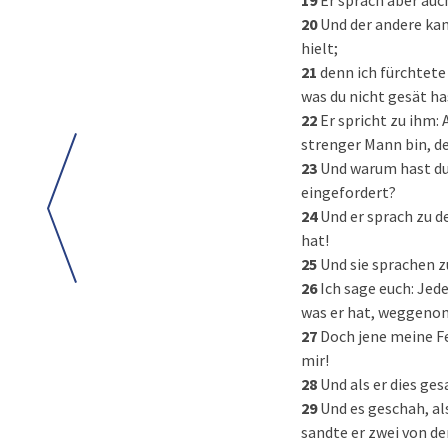
19
Er sprach aber auch
20
Und der andere kam
hielt;
21
denn ich fürchtete
was du nicht gesät ha
22
Er spricht zu ihm:
strenger Mann bin, de
23
Und warum hast du 
eingefordert?
24
Und er sprach zu 
hat!
25
Und sie sprachen z
26
Ich sage euch: Jed
was er hat, weggen
27
Doch jene meine Fei
mir!
28
Und als er dies ge
29
Und es geschah, al
sandte er zwei von d