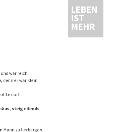
LEBEN
IST
MEHR
und war reich.
, denn er war klein
sollte dort
häus, steig eilends
gen Mann zu herbergen.