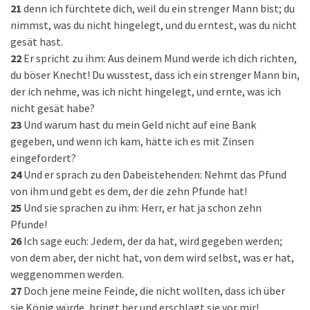
21
denn ich fürchtete dich, weil du ein strenger Mann bist; du
nimmst, was du nicht hingelegt, und du erntest, was du nicht
gesät hast.
22
Er spricht zu ihm: Aus deinem Mund werde ich dich richten,
du böser Knecht! Du wusstest, dass ich ein strenger Mann bin,
der ich nehme, was ich nicht hingelegt, und ernte, was ich
nicht gesät habe?
23
Und warum hast du mein Geld nicht auf eine Bank
gegeben, und wenn ich kam, hätte ich es mit Zinsen
eingefordert?
24
Und er sprach zu den Dabeistehenden: Nehmt das Pfund
von ihm und gebt es dem, der die zehn Pfunde hat!
25
Und sie sprachen zu ihm: Herr, er hat ja schon zehn
Pfunde!
26
Ich sage euch: Jedem, der da hat, wird gegeben werden;
von dem aber, der nicht hat, von dem wird selbst, was er hat,
weggenommen werden.
27
Doch jene meine Feinde, die nicht wollten, dass ich über
sie König würde, bringt her und erschlagt sie vor mir!