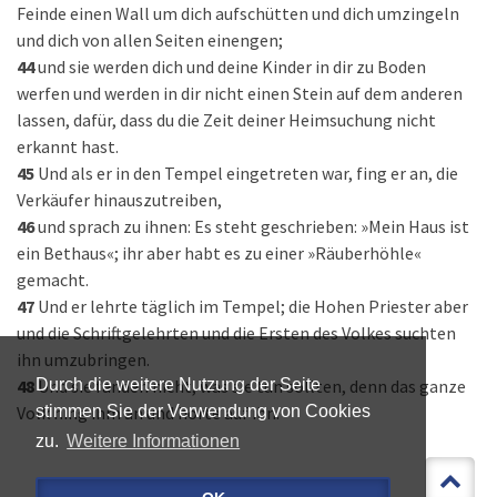
Feinde einen Wall um dich aufschütten und dich umzingeln
und dich von allen Seiten einengen;
44
und sie werden dich und deine Kinder in dir zu Boden
werfen und werden in dir nicht einen Stein auf dem anderen
lassen, dafür, dass du die Zeit deiner Heimsuchung nicht
erkannt hast.
45
Und als er in den Tempel eingetreten war, fing er an, die
Verkäufer hinauszutreiben,
46
und sprach zu ihnen: Es steht geschrieben: »Mein Haus ist
ein Bethaus«; ihr aber habt es zu einer »Räuberhöhle«
gemacht.
47
Und er lehrte täglich im Tempel; die Hohen Priester aber
und die Schriftgelehrten und die Ersten des Volkes suchten
ihn umzubringen.
48
Und sie fanden nicht, was sie tun sollten, denn das ganze
Durch die weitere Nutzung der Seite
Volk hing ihm an und hörte auf ihn.
stimmen Sie der Verwendung von Cookies
zu.
Weitere Informationen