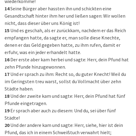
wiederkomme!
14
Seine Bürger aber hassten ihn und schickten eine
Gesandtschaft hinter ihm her und ließen sagen: Wir wollen
nicht, dass dieser über uns König ist!
15
Und es geschah, als er zurückkam, nachdem er das Reich
empfangen hatte, da sagte er, man solle diese Knechte,
denen er das Geld gegeben hatte, zu ihm rufen, damit er
erfuhr, was ein jeder erhandelt hatte.
16
Der erste aber kam herbei und sagte: Herr, dein Pfund hat
zehn Pfunde hinzugewonnen.
17
Und er sprach zu ihm: Recht so, du guter Knecht! Weil du
im Geringsten treu warst, sollst du Vollmacht über zehn
Städte haben.
18
Und der zweite kam und sagte: Herr, dein Pfund hat fünf
Pfunde eingetragen.
19
Er sprach aber auch zu diesem: Und du, sei über fünf
Städte!
20
Und der andere kam und sagte: Herr, siehe, hier ist dein
Pfund, das ich in einem Schweißtuch verwahrt hielt;