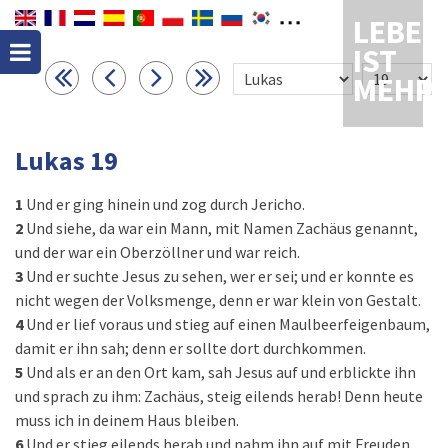
LEBEN
IST
MEHR
Lukas 19
1
Und er ging hinein und zog durch Jericho.
2
Und siehe, da war ein Mann, mit Namen Zachäus genannt,
und der war ein Oberzöllner und war reich.
3
Und er suchte Jesus zu sehen, wer er sei; und er konnte es
nicht wegen der Volksmenge, denn er war klein von Gestalt.
4
Und er lief voraus und stieg auf einen Maulbeerfeigenbaum,
damit er ihn sah; denn er sollte dort durchkommen.
5
Und als er an den Ort kam, sah Jesus auf und erblickte ihn
und sprach zu ihm: Zachäus, steig eilends herab! Denn heute
muss ich in deinem Haus bleiben.
6
Und er stieg eilends herab und nahm ihn auf mit Freuden.