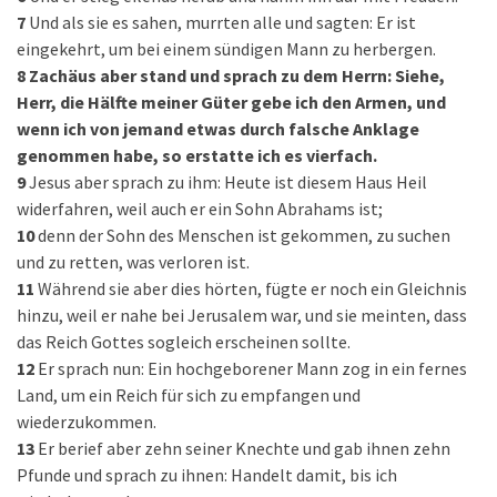
7
Und als sie es sahen, murrten alle und sagten: Er ist
eingekehrt, um bei einem sündigen Mann zu herbergen.
8
Zachäus aber stand und sprach zu dem Herrn: Siehe,
Herr, die Hälfte meiner Güter gebe ich den Armen, und
wenn ich von jemand etwas durch falsche Anklage
genommen habe, so erstatte ich es vierfach.
9
Jesus aber sprach zu ihm: Heute ist diesem Haus Heil
widerfahren, weil auch er ein Sohn Abrahams ist;
10
denn der Sohn des Menschen ist gekommen, zu suchen
und zu retten, was verloren ist.
11
Während sie aber dies hörten, fügte er noch ein Gleichnis
hinzu, weil er nahe bei Jerusalem war, und sie meinten, dass
das Reich Gottes sogleich erscheinen sollte.
12
Er sprach nun: Ein hochgeborener Mann zog in ein fernes
Land, um ein Reich für sich zu empfangen und
wiederzukommen.
13
Er berief aber zehn seiner Knechte und gab ihnen zehn
Pfunde und sprach zu ihnen: Handelt damit, bis ich