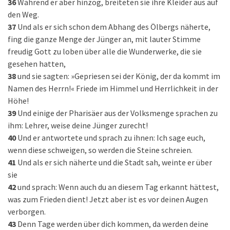
36
Während er aber hinzog, breiteten sie ihre Kleider aus auf
den Weg.
37
Und als er sich schon dem Abhang des Ölbergs näherte,
fing die ganze Menge der Jünger an, mit lauter Stimme
freudig Gott zu loben über alle die Wunderwerke, die sie
gesehen hatten,
38
und sie sagten: »Gepriesen sei der König, der da kommt im
Namen des Herrn!« Friede im Himmel und Herrlichkeit in der
Höhe!
39
Und einige der Pharisäer aus der Volksmenge sprachen zu
ihm: Lehrer, weise deine Jünger zurecht!
40
Und er antwortete und sprach zu ihnen: Ich sage euch,
wenn diese schweigen, so werden die Steine schreien.
41
Und als er sich näherte und die Stadt sah, weinte er über
sie
42
und sprach: Wenn auch du an diesem Tag erkannt hättest,
was zum Frieden dient! Jetzt aber ist es vor deinen Augen
verborgen.
43
Denn Tage werden über dich kommen, da werden deine