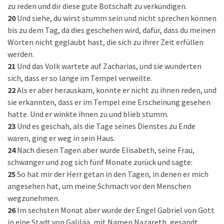
zu reden und dir diese gute Botschaft zu verkündigen.
20
Und siehe, du wirst stumm sein und nicht sprechen können
bis zu dem Tag, da dies geschehen wird, dafür, dass du meinen
Worten nicht geglaubt hast, die sich zu ihrer Zeit erfüllen
werden.
21
Und das Volk wartete auf Zacharias, und sie wunderten
sich, dass er so lange im Tempel verweilte.
22
Als er aber herauskam, konnte er nicht zu ihnen reden, und
sie erkannten, dass er im Tempel eine Erscheinung gesehen
hatte. Und er winkte ihnen zu und blieb stumm.
23
Und es geschah, als die Tage seines Dienstes zu Ende
waren, ging er weg in sein Haus.
24
Nach diesen Tagen aber wurde Elisabeth, seine Frau,
schwanger und zog sich fünf Monate zurück und sagte:
25
So hat mir der Herr getan in den Tagen, in denen er mich
angesehen hat, um meine Schmach vor den Menschen
wegzunehmen.
26
Im sechsten Monat aber wurde der Engel Gabriel von Gott
in eine Stadt von Galiläa, mit Namen Nazareth, gesandt,