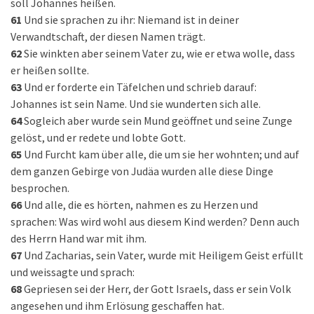
soll Johannes heißen.
61
Und sie sprachen zu ihr: Niemand ist in deiner
Verwandtschaft, der diesen Namen trägt.
62
Sie winkten aber seinem Vater zu, wie er etwa wolle, dass
er heißen sollte.
63
Und er forderte ein Täfelchen und schrieb darauf:
Johannes ist sein Name. Und sie wunderten sich alle.
64
Sogleich aber wurde sein Mund geöffnet und seine Zunge
gelöst, und er redete und lobte Gott.
65
Und Furcht kam über alle, die um sie her wohnten; und auf
dem ganzen Gebirge von Judäa wurden alle diese Dinge
besprochen.
66
Und alle, die es hörten, nahmen es zu Herzen und
sprachen: Was wird wohl aus diesem Kind werden? Denn auch
des Herrn Hand war mit ihm.
67
Und Zacharias, sein Vater, wurde mit Heiligem Geist erfüllt
und weissagte und sprach:
68
Gepriesen sei der Herr, der Gott Israels, dass er sein Volk
angesehen und ihm Erlösung geschaffen hat.