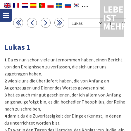
LEBEN
IST
MEHR
Lukas 1
1
Da es nun schon viele unternommen haben, einen Bericht
von den Ereignissen zu verfassen, die sich unter uns
zugetragen haben,
2
wie sie uns die überliefert haben, die von Anfang an
Augenzeugen und Diener des Wortes gewesen sind,
3
hat es auch mir gut geschienen, der ich allem von Anfang
an genau gefolgt bin, es dir, hochedler Theophilus, der Reihe
nach zu schreiben,
4
damit du die Zuverlässigkeit der Dinge erkennst, in denen
du unterrichtet worden bist.
5
Es war in den Tagen des Herodes, des Königs von Judäa, ein