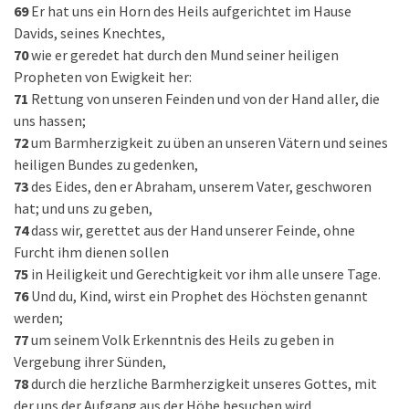
69
Er hat uns ein Horn des Heils aufgerichtet im Hause
Davids, seines Knechtes,
70
wie er geredet hat durch den Mund seiner heiligen
Propheten von Ewigkeit her:
71
Rettung von unseren Feinden und von der Hand aller, die
uns hassen;
72
um Barmherzigkeit zu üben an unseren Vätern und seines
heiligen Bundes zu gedenken,
73
des Eides, den er Abraham, unserem Vater, geschworen
hat; und uns zu geben,
74
dass wir, gerettet aus der Hand unserer Feinde, ohne
Furcht ihm dienen sollen
75
in Heiligkeit und Gerechtigkeit vor ihm alle unsere Tage.
76
Und du, Kind, wirst ein Prophet des Höchsten genannt
werden;
77
um seinem Volk Erkenntnis des Heils zu geben in
Vergebung ihrer Sünden,
78
durch die herzliche Barmherzigkeit unseres Gottes, mit
der uns der Aufgang aus der Höhe besuchen wird,