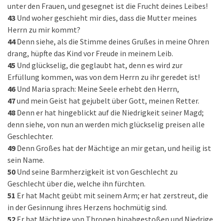
unter den Frauen, und gesegnet ist die Frucht deines Leibes!
43
Und woher geschieht mir dies, dass die Mutter meines
Herrn zu mir kommt?
44
Denn siehe, als die Stimme deines Grußes in meine Ohren
drang, hüpfte das Kind vor Freude in meinem Leib.
45
Und glückselig, die geglaubt hat, denn es wird zur
Erfüllung kommen, was von dem Herrn zu ihr geredet ist!
46
Und Maria sprach: Meine Seele erhebt den Herrn,
47
und mein Geist hat gejubelt über Gott, meinen Retter.
48
Denn er hat hingeblickt auf die Niedrigkeit seiner Magd;
denn siehe, von nun an werden mich glückselig preisen alle
Geschlechter.
49
Denn Großes hat der Mächtige an mir getan, und heilig ist
sein Name.
50
Und seine Barmherzigkeit ist von Geschlecht zu
Geschlecht über die, welche ihn fürchten.
51
Er hat Macht geübt mit seinem Arm; er hat zerstreut, die
in der Gesinnung ihres Herzens hochmütig sind.
52
Er hat Mächtige von Thronen hinabgestoßen und Niedrige