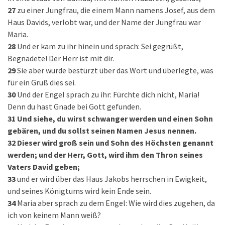
27
zu einer Jungfrau, die einem Mann namens Josef, aus dem
Haus Davids, verlobt war, und der Name der Jungfrau war
Maria.
28
Und er kam zu ihr hinein und sprach: Sei gegrüßt,
Begnadete! Der Herr ist mit dir.
29
Sie aber wurde bestürzt über das Wort und überlegte, was
für ein Gruß dies sei.
30
Und der Engel sprach zu ihr: Fürchte dich nicht, Maria!
Denn du hast Gnade bei Gott gefunden.
31
Und siehe, du wirst schwanger werden und einen Sohn
gebären, und du sollst seinen Namen Jesus nennen.
32
Dieser wird groß sein und Sohn des Höchsten genannt
werden; und der Herr, Gott, wird ihm den Thron seines
Vaters David geben;
33
und er wird über das Haus Jakobs herrschen in Ewigkeit,
und seines Königtums wird kein Ende sein.
34
Maria aber sprach zu dem Engel: Wie wird dies zugehen, da
ich von keinem Mann weiß?