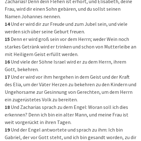
Zacharias! Denn dein Flehen ist erhört, und Elisabeth, deine
Frau, wird dir einen Sohn gebären, und du sollst seinen
Namen Johannes nennen.
14
Und er wird dir zur Freude und zum Jubel sein, und viele
werden sich über seine Geburt freuen.
15
Denn er wird groß sein vor dem Herrn; weder Wein noch
starkes Getränk wird er trinken und schon von Mutterleibe an
mit Heiligem Geist erfüllt werden.
16
Und viele der Söhne Israel wird er zu dem Herrn, ihrem
Gott, bekehren.
17
Und er wird vor ihm hergehen in dem Geist und der Kraft
des Elia, um der Väter Herzen zu bekehren zu den Kindern und
Ungehorsame zur Gesinnung von Gerechten, um dem Herrn
ein zugerüstetes Volk zu bereiten.
18
Und Zacharias sprach zu dem Engel: Woran soll ich dies
erkennen? Denn ich bin ein alter Mann, und meine Frau ist
weit vorgerückt in ihren Tagen.
19
Und der Engel antwortete und sprach zu ihm: Ich bin
Gabriel, der vor Gott steht, und ich bin gesandt worden, zu dir