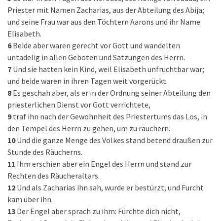
Priester mit Namen Zacharias, aus der Abteilung des Abija;
und seine Frau war aus den Töchtern Aarons und ihr Name
Elisabeth.
6
Beide aber waren gerecht vor Gott und wandelten
untadelig in allen Geboten und Satzungen des Herrn.
7
Und sie hatten kein Kind, weil Elisabeth unfruchtbar war;
und beide waren in ihren Tagen weit vorgerückt.
8
Es geschah aber, als er in der Ordnung seiner Abteilung den
priesterlichen Dienst vor Gott verrichtete,
9
traf ihn nach der Gewohnheit des Priestertums das Los, in
den Tempel des Herrn zu gehen, um zu räuchern.
10
Und die ganze Menge des Volkes stand betend draußen zur
Stunde des Räucherns.
11
Ihm erschien aber ein Engel des Herrn und stand zur
Rechten des Räucheraltars.
12
Und als Zacharias ihn sah, wurde er bestürzt, und Furcht
kam über ihn.
13
Der Engel aber sprach zu ihm: Fürchte dich nicht,