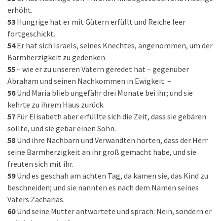
erhöht.
53
Hungrige hat er mit Gütern erfüllt und Reiche leer
fortgeschickt.
54
Er hat sich Israels, seines Knechtes, angenommen, um der
Barmherzigkeit zu gedenken
55
– wie er zu unseren Vätern geredet hat – gegenüber
Abraham und seinen Nachkommen in Ewigkeit. –
56
Und Maria blieb ungefähr drei Monate bei ihr; und sie
kehrte zu ihrem Haus zurück.
57
Für Elisabeth aber erfüllte sich die Zeit, dass sie gebären
sollte, und sie gebar einen Sohn.
58
Und ihre Nachbarn und Verwandten hörten, dass der Herr
seine Barmherzigkeit an ihr groß gemacht habe, und sie
freuten sich mit ihr.
59
Und es geschah am achten Tag, da kamen sie, das Kind zu
beschneiden; und sie nannten es nach dem Namen seines
Vaters Zacharias.
60
Und seine Mutter antwortete und sprach: Nein, sondern er