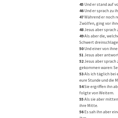
45
Und er stand auf v
46
Und er sprach zu i
47
Während er noch re
Zwölfen, ging vor ihn
48
Jesus aber sprach 
49
Als aber die, welc
Schwert dreinschlag
50
Und einer von ihne
51
Jesus aber antwort
52
Jesus aber sprach 
gekommen waren: Seid
53
Als ich täglich be
eure Stunde und die M
54
Sie ergriffen ihn 
folgte von Weitem.
55
Als sie aber mitte
ihre Mitte.
56
Es sah ihn aber ei