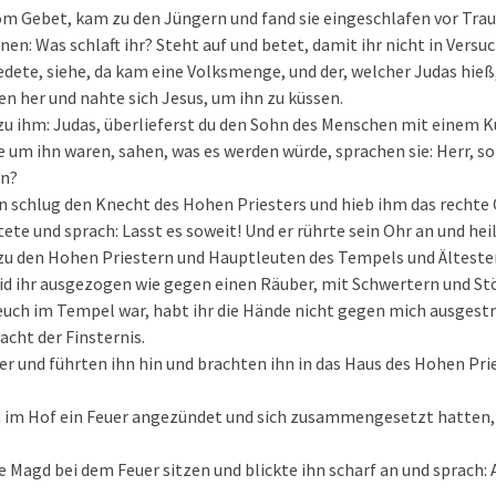
om Gebet, kam zu den Jüngern und fand sie eingeschlafen vor Trau
hnen: Was schlaft ihr? Steht auf und betet, damit ihr nicht in Ver
dete, siehe, da kam eine Volksmenge, und der, welcher Judas hieß
en her und nahte sich Jesus, um ihn zu küssen.
zu ihm: Judas, überlieferst du den Sohn des Menschen mit einem K
he um ihn waren, sahen, was es werden würde, sprachen sie: Herr, s
en?
n schlug den Knecht des Hohen Priesters und hieb ihm das rechte 
ete und sprach: Lasst es soweit! Und er rührte sein Ohr an und heil
zu den Hohen Priestern und Hauptleuten des Tempels und Ältesten
 ihr ausgezogen wie gegen einen Räuber, mit Schwertern und St
i euch im Tempel war, habt ihr die Hände nicht gegen mich ausgestre
acht der Finsternis.
aber und führten ihn hin und brachten ihn in das Haus des Hohen Pri
n im Hof ein Feuer angezündet und sich zusammengesetzt hatten, 
ne Magd bei dem Feuer sitzen und blickte ihn scharf an und sprach: 