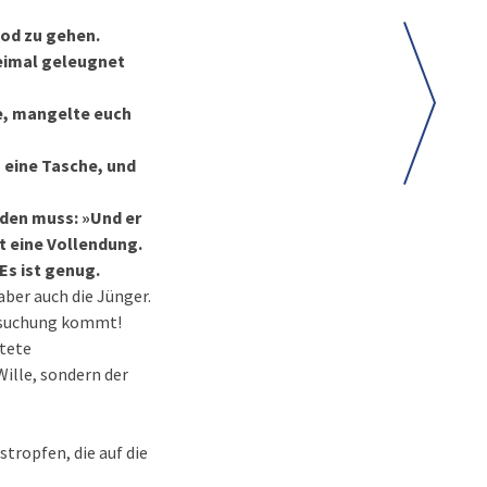
 Tod zu gehen.
dreimal geleugnet
te, mangelte euch
o eine Tasche, und
rden muss: »Und er
t eine Vollendung.
 Es ist genug.
ber auch die Jünger.
Versuchung kommt!
etete
Wille, sondern der
stropfen, die auf die