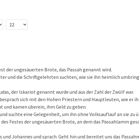
est der ungesäuerten Brote, das Passah genannt wird.
ter und die Schriftgelehrten suchten, wie sie ihn heimlich umbrin
udas, der Iskariot genannt wurde und aus der Zahl der Zwölf war.
 besprach sich mit den Hohen Priestern und Hauptleuten, wie er ihn
ut und kamen überein, ihm Geld zu geben.
 und suchte eine Gelegenheit, um ihn ohne Volksauflauf an sie zu ü
g des Festes der ungesäuerten Brote, an dem das Passahlamm ges
s und Johannes und sprach: Geht hin und bereitet uns das Passahm