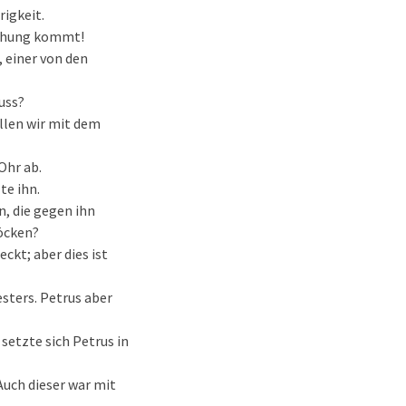
rigkeit.
suchung kommt!
, einer von den
uss?
ollen wir mit dem
Ohr ab.
te ihn.
, die gegen ihn
öcken?
ckt; aber dies ist
esters. Petrus aber
setzte sich Petrus in
Auch dieser war mit