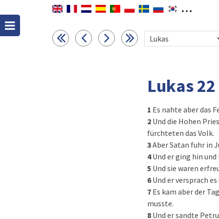
Lukas 22
1
Es nahte aber das F
2
Und die Hohen Pries
fürchteten das Volk.
3
Aber Satan fuhr in J
4
Und er ging hin und
5
Und sie waren erfre
6
Und er versprach es
7
Es kam aber der Ta
musste.
8
Und er sandte Petru