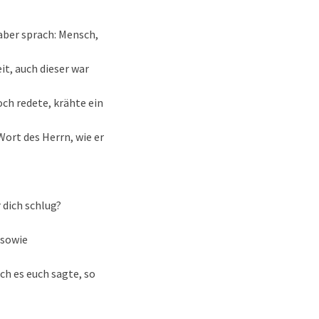
 aber sprach: Mensch,
it, auch dieser war
och redete, krähte ein
Wort des Herrn, wie er
r dich schlug?
 sowie
ich es euch sagte, so