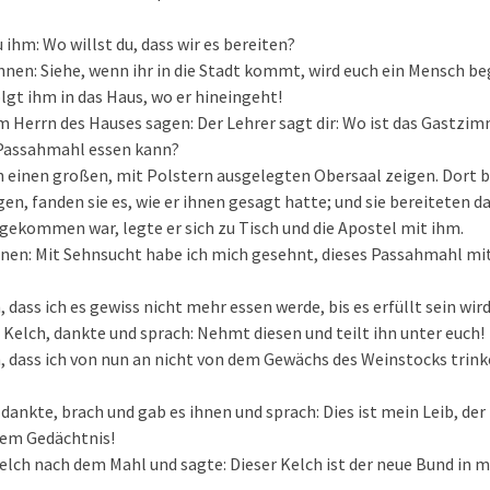
 ihm: Wo willst du, dass wir es bereiten?
ihnen: Siehe, wenn ihr in die Stadt kommt, wird euch ein Mensch b
lgt ihm in das Haus, wo er hineingeht!
em Herrn des Hauses sagen: Der Lehrer sagt dir: Wo ist das Gastzim
Passahmahl essen kann?
h einen großen, mit Polstern ausgelegten Obersaal zeigen. Dort b
ngen, fanden sie es, wie er ihnen gesagt hatte; und sie bereiteten 
 gekommen war, legte er sich zu Tisch und die Apostel mit ihm.
hnen: Mit Sehnsucht habe ich mich gesehnt, dieses Passahmahl mit
 dass ich es gewiss nicht mehr essen werde, bis es erfüllt sein wir
Kelch, dankte und sprach: Nehmt diesen und teilt ihn unter euch!
, dass ich von nun an nicht von dem Gewächs des Weinstocks trink
.
dankte, brach und gab es ihnen und sprach: Dies ist mein Leib, de
inem Gedächtnis!
lch nach dem Mahl und sagte: Dieser Kelch ist der neue Bund in m