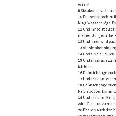
essen!
9
Sie aber sprachen zu
10
Er aber sprach zu 
Krug Wasser trägt. Fo
11
Und ihr sollt zu d
meinen Jüngern das 
12
Und jener wird euc
13
Als sie aber hingi
14
Und als die Stunde
15
Und er sprach zu i
ich leide.
16
Denn ich sage euch,
17
Und er nahm einen 
18
Denn ich sage euch
Reich Gottes kommt
19
Und er nahm Brot, 
wird. Dies tut zu me
20
Ebenso auch den Ke