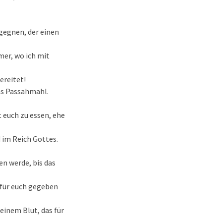
egegnen, der einen
mer, wo ich mit
ereitet!
das Passahmahl.
 euch zu essen, ehe
d im Reich Gottes.
en werde, bis das
r für euch gegeben
einem Blut, das für