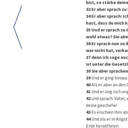
bist, so stärke dein
33
Er aber sprach zu 
34
Er aber sprach: I
hast, dass du mich 
35
Und er sprach zu 
wohl etwas? Sie abe
36
Er sprach nun zu 
wer nicht hat, verk
37
denn ich sage euc
ist unter die Gesetz
38
Sie aber sprachen:
39
Und er ging hinaus
40
Als er aber an den
41
Und er zog sich un
42
und sprach: Vater,
deine geschehe!
43
Es erschien ihm ab
44
Und als er in Angst
Erde herabfielen.