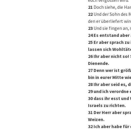
euch vergossen wird.
21
Doch siehe, die Han
22
Und der Sohn des 
den er überliefert wir
23
Und sie fingen an, 
24
Es entstand aber 
25
Er aber sprach zu
lassen sich Wohltät
26
Ihr aber nicht so
Dienende.
27
Denn wer ist größ
bin in eurer Mitte w
28
Ihr aber seid es,
29
und ich verordne 
30
dass ihr esst und
Israels zu richten.
31
Der Herr aber spr
Weizen.
32
Ich aber habe für