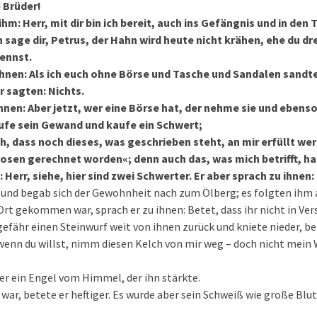
e Brüder!
ihm: Herr, mit dir bin ich bereit, auch ins Gefängnis und in den
ch sage dir, Petrus, der Hahn wird heute nicht krähen, ehe du 
kennst.
ihnen: Als ich euch ohne Börse und Tasche und Sandalen sand
r sagten: Nichts.
ihnen: Aber jetzt, wer eine Börse hat, der nehme sie und ebens
aufe sein Gewand und kaufe ein Schwert;
h, dass noch dieses, was geschrieben steht, an mir erfüllt we
losen gerechnet worden«; denn auch das, was mich betrifft, ha
 Herr, siehe, hier sind zwei Schwerter. Er aber sprach zu ihnen:
 und begab sich der Gewohnheit nach zum Ölberg; es folgten ihm a
 Ort gekommen war, sprach er zu ihnen: Betet, dass ihr nicht in 
gefähr einen Steinwurf weit von ihnen zurück und kniete nieder, b
 wenn du willst, nimm diesen Kelch von mir weg – doch nicht mein 
er ein Engel vom Himmel, der ihn stärkte.
 war, betete er heftiger. Es wurde aber sein Schweiß wie große Blut