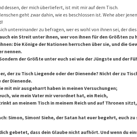
d dessen, der mich überliefert, ist mit mir auf dem Tisch.
Menschen geht zwar dahin, wie es beschlossen ist. Wehe aber jen
d!
sich untereinander zu befragen, wer es wohl von ihnen sei, der dies
auch ein Streit unter ihnen, wer von ihnen für den Größten zu h
 ihnen: Die Könige der Nationen herrschen über sie, und die Gew
er nennen.
! Sondern der Größte unter euch sei wie der Jüngste und der Fü
er, der zu Tisch Liegende oder der Dienende? Nicht der zu Tisc
ie der Dienende.
 die mit mir ausgeharrt haben in meinen Versuchungen;
euch, wie mein Vater mir verordnet hat, ein Reich,
 trinkt an meinem Tisch in meinem Reich und auf Thronen sitz
ach: Simon, Simon! Siehe, der Satan hat euer begehrt, euch zu 
 dich gebetet, dass dein Glaube nicht aufhört. Und wenn du ei