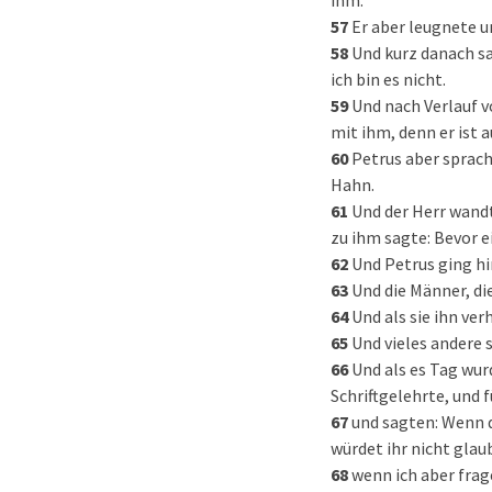
ihm.
57
Er aber leugnete un
58
Und kurz danach sa
ich bin es nicht.
59
Und nach Verlauf v
mit ihm, denn er ist a
60
Petrus aber sprach
Hahn.
61
Und der Herr wandt
zu ihm sagte: Bevor e
62
Und Petrus ging hi
63
Und die Männer, di
64
Und als sie ihn ver
65
Und vieles andere 
66
Und als es Tag wur
Schriftgelehrte, und 
67
und sagten: Wenn du
würdet ihr nicht glau
68
wenn ich aber frag