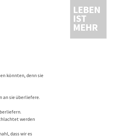
LEBEN
IST
MEHR
gen könnten, denn sie
 an sie überliefere.
berliefern.
chlachtet werden
ahl, dass wir es