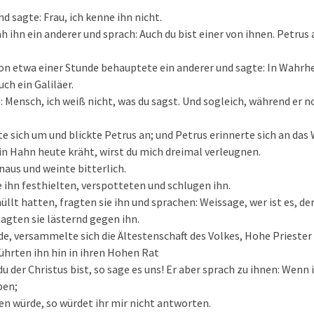
d sagte: Frau, ich kenne ihn nicht.
h ihn ein anderer und sprach: Auch du bist einer von ihnen. Petrus
on etwa einer Stunde behauptete ein anderer und sagte: In Wahrhe
uch ein Galiläer.
: Mensch, ich weiß nicht, was du sagst. Und sogleich, während er n
e sich um und blickte Petrus an; und Petrus erinnerte sich an das 
in Hahn heute kräht, wirst du mich dreimal verleugnen.
naus und weinte bitterlich.
e ihn festhielten, verspotteten und schlugen ihn.
hüllt hatten, fragten sie ihn und sprachen: Weissage, wer ist es, de
sagten sie lästernd gegen ihn.
de, versammelte sich die Ältestenschaft des Volkes, Hohe Priester
führten ihn hin in ihren Hohen Rat
 der Christus bist, so sage es uns! Er aber sprach zu ihnen: Wenn 
ben;
en würde, so würdet ihr mir nicht antworten.