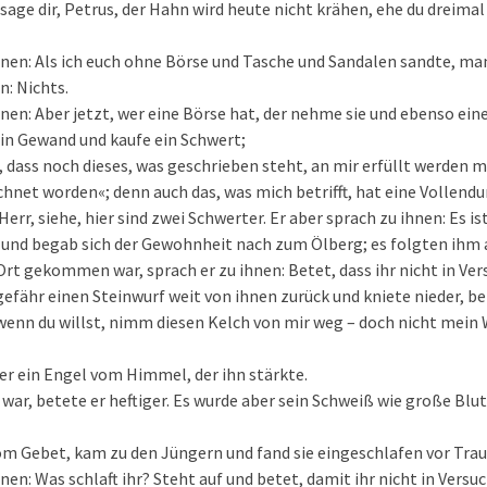
 sage dir, Petrus, der Hahn wird heute nicht krähen, ehe du dreima
hnen: Als ich euch ohne Börse und Tasche und Sandalen sandte, m
n: Nichts.
hnen: Aber jetzt, wer eine Börse hat, der nehme sie und ebenso ein
ein Gewand und kaufe ein Schwert;
, dass noch dieses, was geschrieben steht, an mir erfüllt werden mu
hnet worden«; denn auch das, was mich betrifft, hat eine Vollendu
Herr, siehe, hier sind zwei Schwerter. Er aber sprach zu ihnen: Es is
 und begab sich der Gewohnheit nach zum Ölberg; es folgten ihm a
 Ort gekommen war, sprach er zu ihnen: Betet, dass ihr nicht in 
gefähr einen Steinwurf weit von ihnen zurück und kniete nieder, b
 wenn du willst, nimm diesen Kelch von mir weg – doch nicht mein 
er ein Engel vom Himmel, der ihn stärkte.
 war, betete er heftiger. Es wurde aber sein Schweiß wie große Blut
om Gebet, kam zu den Jüngern und fand sie eingeschlafen vor Trau
hnen: Was schlaft ihr? Steht auf und betet, damit ihr nicht in Ver