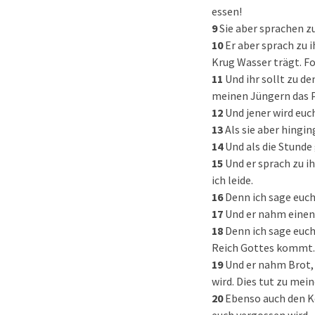
essen!
9
Sie aber sprachen zu
10
Er aber sprach zu 
Krug Wasser trägt. Fo
11
Und ihr sollt zu d
meinen Jüngern das 
12
Und jener wird euc
13
Als sie aber hingi
14
Und als die Stunde
15
Und er sprach zu i
ich leide.
16
Denn ich sage euch,
17
Und er nahm einen 
18
Denn ich sage euch
Reich Gottes kommt
19
Und er nahm Brot, 
wird. Dies tut zu me
20
Ebenso auch den Ke