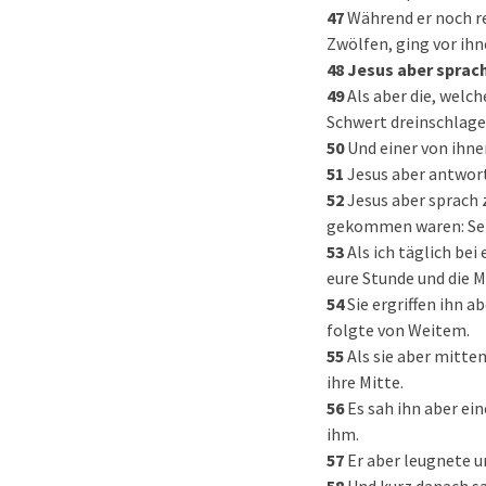
47
Während er noch re
Zwölfen, ging vor ihn
48
Jesus aber sprach
49
Als aber die, welc
Schwert dreinschlag
50
Und einer von ihne
51
Jesus aber antwort
52
Jesus aber sprach 
gekommen waren: Seid
53
Als ich täglich be
eure Stunde und die M
54
Sie ergriffen ihn 
folgte von Weitem.
55
Als sie aber mitte
ihre Mitte.
56
Es sah ihn aber ei
ihm.
57
Er aber leugnete un