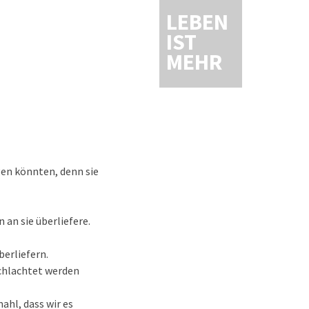
LEBEN
IST
MEHR
gen könnten, denn sie
 an sie überliefere.
berliefern.
chlachtet werden
ahl, dass wir es