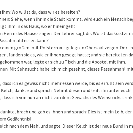
 ihm: Wo willst du, dass wir es bereiten?
ihnen: Siehe, wenn ihr in die Stadt kommt, wird euch ein Mensch b
lgt ihm in das Haus, wo er hineingeht!
em Herrn des Hauses sagen: Der Lehrer sagt dir: Wo ist das Gastzim
Passahmahl essen kann?
h einen großen, mit Polstern ausgelegten Obersaal zeigen. Dort b
ngen, fanden sie es, wie er ihnen gesagt hatte; und sie bereiteten 
 gekommen war, legte er sich zu Tisch und die Apostel mit ihm.
hnen: Mit Sehnsucht habe ich mich gesehnt, dieses Passahmahl mit
 dass ich es gewiss nicht mehr essen werde, bis es erfüllt sein wir
Kelch, dankte und sprach: Nehmt diesen und teilt ihn unter euch!
, dass ich von nun an nicht von dem Gewächs des Weinstocks trink
.
dankte, brach und gab es ihnen und sprach: Dies ist mein Leib, de
inem Gedächtnis!
lch nach dem Mahl und sagte: Dieser Kelch ist der neue Bund in m