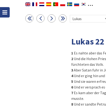
Lukas 22
1
Es nahte aber das F
2
Und die Hohen Pries
fürchteten das Volk.
3
Aber Satan fuhr in J
4
Und er ging hin und
5
Und sie waren erfre
6
Und er versprach es
7
Es kam aber der Ta
musste.
8
Und er sandte Petru