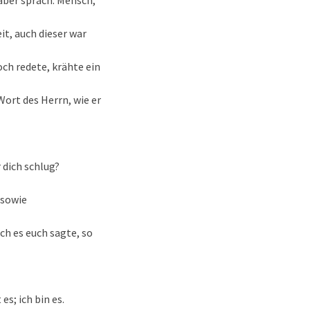
 aber sprach: Mensch,
it, auch dieser war
och redete, krähte ein
Wort des Herrn, wie er
r dich schlug?
 sowie
ich es euch sagte, so
es; ich bin es.