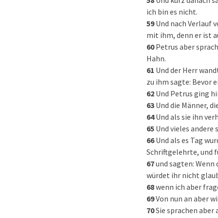
58
Und kurz danach sa
ich bin es nicht.
59
Und nach Verlauf v
mit ihm, denn er ist a
60
Petrus aber sprach
Hahn.
61
Und der Herr wandt
zu ihm sagte: Bevor e
62
Und Petrus ging hi
63
Und die Männer, di
64
Und als sie ihn ver
65
Und vieles andere 
66
Und als es Tag wur
Schriftgelehrte, und 
67
und sagten: Wenn du
würdet ihr nicht glau
68
wenn ich aber frag
69
Von nun an aber wi
70
Sie sprachen aber a