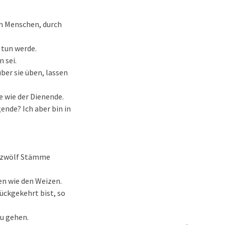
em Menschen, durch
 tun werde.
 sei.
ber sie üben, lassen
e wie der Dienende.
ende? Ich aber bin in
ie zwölf Stämme
en wie den Weizen.
rückgekehrt bist, so
zu gehen.