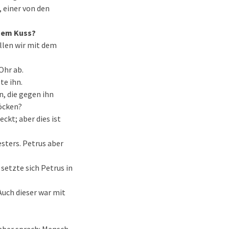
, einer von den
inem Kuss?
ollen wir mit dem
Ohr ab.
te ihn.
, die gegen ihn
öcken?
ckt; aber dies ist
esters. Petrus aber
setzte sich Petrus in
Auch dieser war mit