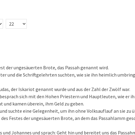
est der ungesäuerten Brote, das Passah genannt wird.
ter und die Schriftgelehrten suchten, wie sie ihn heimlich umbrin
udas, der Iskariot genannt wurde und aus der Zahl der Zwölf war.
 besprach sich mit den Hohen Priestern und Hauptleuten, wie er ihn
ut und kamen überein, ihm Geld zu geben.
 und suchte eine Gelegenheit, um ihn ohne Volksauflauf an sie zu ü
g des Festes der ungesäuerten Brote, an dem das Passahlamm ges
s und Johannes und sprach: Geht hin und bereitet uns das Passahm