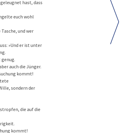
l geleugnet hast, dass
angelte euch wohl
e Tasche, und wer
ss: »Und er ist unter
ng.
t genug.
ber auch die Jünger.
Versuchung kommt!
etete
Wille, sondern der
stropfen, die auf die
rigkeit.
suchung kommt!