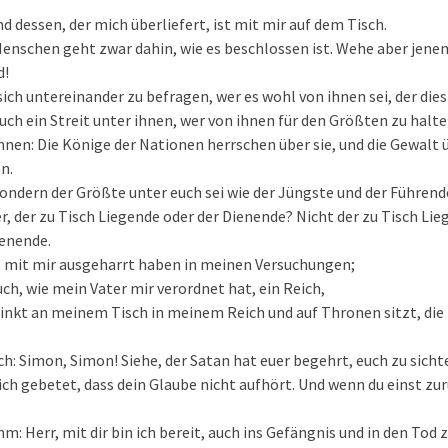
d dessen, der mich überliefert, ist mit mir auf dem Tisch.
Menschen geht zwar dahin, wie es beschlossen ist. Wehe aber jen
d!
sich untereinander zu befragen, wer es wohl von ihnen sei, der dies
uch ein Streit unter ihnen, wer von ihnen für den Größten zu halten
ihnen: Die Könige der Nationen herrschen über sie, und die Gewalt ü
n.
 Sondern der Größte unter euch sei wie der Jüngste und der Führend
r, der zu Tisch Liegende oder der Dienende? Nicht der zu Tisch Lieg
ienende.
die mit mir ausgeharrt haben in meinen Versuchungen;
uch, wie mein Vater mir verordnet hat, ein Reich,
trinkt an meinem Tisch in meinem Reich und auf Thronen sitzt, d
ch: Simon, Simon! Siehe, der Satan hat euer begehrt, euch zu sicht
dich gebetet, dass dein Glaube nicht aufhört. Und wenn du einst zu
hm: Herr, mit dir bin ich bereit, auch ins Gefängnis und in den Tod 