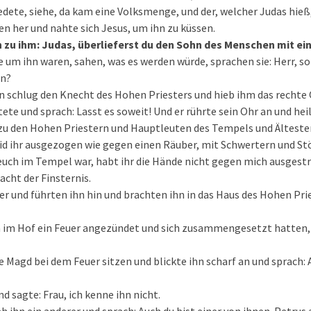
dete, siehe, da kam eine Volksmenge, und der, welcher Judas hieß
en her und nahte sich Jesus, um ihn zu küssen.
 zu ihm: Judas, überlieferst du den Sohn des Menschen mit e
he um ihn waren, sahen, was es werden würde, sprachen sie: Herr, s
en?
n schlug den Knecht des Hohen Priesters und hieb ihm das rechte 
ete und sprach: Lasst es soweit! Und er rührte sein Ohr an und heil
zu den Hohen Priestern und Hauptleuten des Tempels und Ältesten
 ihr ausgezogen wie gegen einen Räuber, mit Schwertern und St
i euch im Tempel war, habt ihr die Hände nicht gegen mich ausgestre
acht der Finsternis.
aber und führten ihn hin und brachten ihn in das Haus des Hohen Pri
n im Hof ein Feuer angezündet und sich zusammengesetzt hatten, 
ne Magd bei dem Feuer sitzen und blickte ihn scharf an und sprach: 
d sagte: Frau, ich kenne ihn nicht.