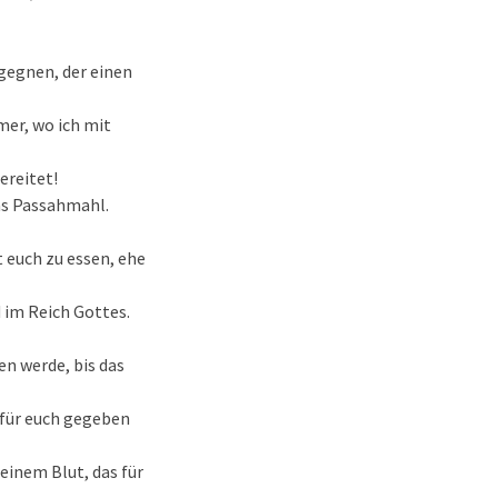
egegnen, der einen
mer, wo ich mit
ereitet!
das Passahmahl.
 euch zu essen, ehe
d im Reich Gottes.
en werde, bis das
r für euch gegeben
einem Blut, das für