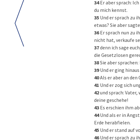
34
Er aber sprach: Ich
du mich kennst.
35
Und er sprach zu i
etwas? Sie aber sagte
36
Er sprach nun zu i
nicht hat, verkaufe s
37
denn ich sage euch
die Gesetzlosen gerec
38
Sie aber sprachen: 
39
Und er ging hinaus
40
Als er aber an den
41
Und er zog sich un
42
und sprach: Vater,
deine geschehe!
43
Es erschien ihm ab
44
Und als er in Angst
Erde herabfielen.
45
Und er stand auf v
46
Und er sprach zu i