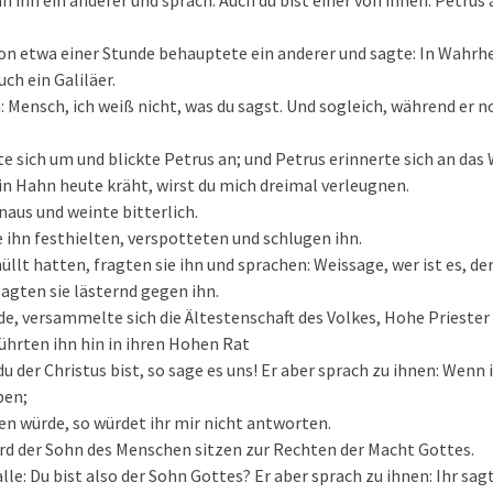
h ihn ein anderer und sprach: Auch du bist einer von ihnen. Petrus
on etwa einer Stunde behauptete ein anderer und sagte: In Wahrhe
uch ein Galiläer.
: Mensch, ich weiß nicht, was du sagst. Und sogleich, während er n
e sich um und blickte Petrus an; und Petrus erinnerte sich an das 
in Hahn heute kräht, wirst du mich dreimal verleugnen.
naus und weinte bitterlich.
e ihn festhielten, verspotteten und schlugen ihn.
hüllt hatten, fragten sie ihn und sprachen: Weissage, wer ist es, de
sagten sie lästernd gegen ihn.
de, versammelte sich die Ältestenschaft des Volkes, Hohe Priester
führten ihn hin in ihren Hohen Rat
 der Christus bist, so sage es uns! Er aber sprach zu ihnen: Wenn 
ben;
en würde, so würdet ihr mir nicht antworten.
rd der Sohn des Menschen sitzen zur Rechten der Macht Gottes.
lle: Du bist also der Sohn Gottes? Er aber sprach zu ihnen: Ihr sagt 