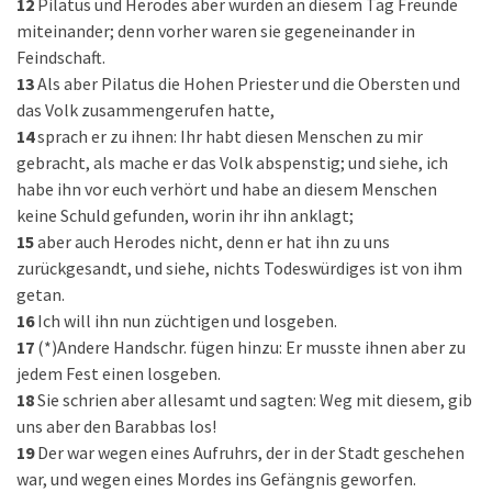
12
Pilatus und Herodes aber wurden an diesem Tag Freunde
miteinander; denn vorher waren sie gegeneinander in
Feindschaft.
13
Als aber Pilatus die Hohen Priester und die Obersten und
das Volk zusammengerufen hatte,
14
sprach er zu ihnen: Ihr habt diesen Menschen zu mir
gebracht, als mache er das Volk abspenstig; und siehe, ich
habe ihn vor euch verhört und habe an diesem Menschen
keine Schuld gefunden, worin ihr ihn anklagt;
15
aber auch Herodes nicht, denn er hat ihn zu uns
zurückgesandt, und siehe, nichts Todeswürdiges ist von ihm
getan.
16
Ich will ihn nun züchtigen und losgeben.
17
(*)Andere Handschr. fügen hinzu: Er musste ihnen aber zu
jedem Fest einen losgeben.
18
Sie schrien aber allesamt und sagten: Weg mit diesem, gib
uns aber den Barabbas los!
19
Der war wegen eines Aufruhrs, der in der Stadt geschehen
war, und wegen eines Mordes ins Gefängnis geworfen.