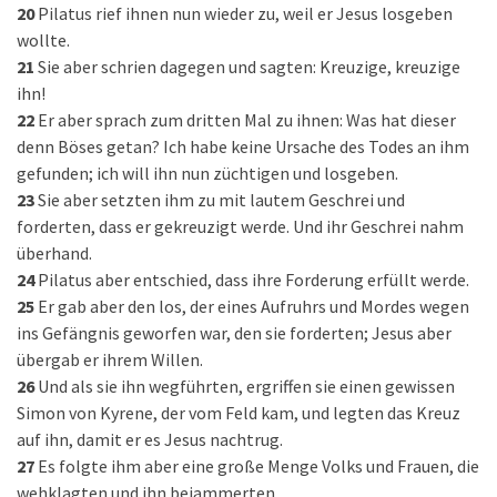
20
Pilatus rief ihnen nun wieder zu, weil er Jesus losgeben
wollte.
21
Sie aber schrien dagegen und sagten: Kreuzige, kreuzige
ihn!
22
Er aber sprach zum dritten Mal zu ihnen: Was hat dieser
denn Böses getan? Ich habe keine Ursache des Todes an ihm
gefunden; ich will ihn nun züchtigen und losgeben.
23
Sie aber setzten ihm zu mit lautem Geschrei und
forderten, dass er gekreuzigt werde. Und ihr Geschrei nahm
überhand.
24
Pilatus aber entschied, dass ihre Forderung erfüllt werde.
25
Er gab aber den los, der eines Aufruhrs und Mordes wegen
ins Gefängnis geworfen war, den sie forderten; Jesus aber
übergab er ihrem Willen.
26
Und als sie ihn wegführten, ergriffen sie einen gewissen
Simon von Kyrene, der vom Feld kam, und legten das Kreuz
auf ihn, damit er es Jesus nachtrug.
27
Es folgte ihm aber eine große Menge Volks und Frauen, die
wehklagten und ihn bejammerten.