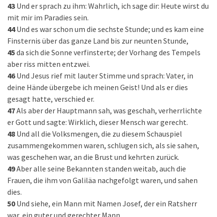
43
Und er sprach zu ihm: Wahrlich, ich sage dir: Heute wirst du
mit mir im Paradies sein.
44
Und es war schon um die sechste Stunde; und es kam eine
Finsternis über das ganze Land bis zur neunten Stunde,
45
da sich die Sonne verfinsterte; der Vorhang des Tempels
aber riss mitten entzwei.
46
Und Jesus rief mit lauter Stimme und sprach: Vater, in
deine Hände übergebe ich meinen Geist! Und als er dies
gesagt hatte, verschied er.
47
Als aber der Hauptmann sah, was geschah, verherrlichte
er Gott und sagte: Wirklich, dieser Mensch war gerecht.
48
Und all die Volksmengen, die zu diesem Schauspiel
zusammengekommen waren, schlugen sich, als sie sahen,
was geschehen war, an die Brust und kehrten zurück.
49
Aber alle seine Bekannten standen weitab, auch die
Frauen, die ihm von Galiläa nachgefolgt waren, und sahen
dies.
50
Und siehe, ein Mann mit Namen Josef, der ein Ratsherr
war, ein guter und gerechter Mann