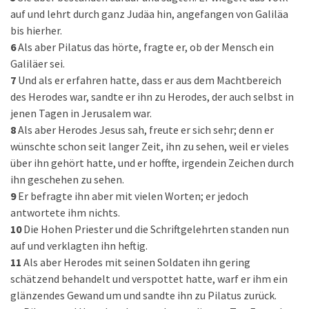
auf und lehrt durch ganz Judäa hin, angefangen von Galiläa
bis hierher.
6
Als aber Pilatus das hörte, fragte er, ob der Mensch ein
Galiläer sei.
7
Und als er erfahren hatte, dass er aus dem Machtbereich
des Herodes war, sandte er ihn zu Herodes, der auch selbst in
jenen Tagen in Jerusalem war.
8
Als aber Herodes Jesus sah, freute er sich sehr; denn er
wünschte schon seit langer Zeit, ihn zu sehen, weil er vieles
über ihn gehört hatte, und er hoffte, irgendein Zeichen durch
ihn geschehen zu sehen.
9
Er befragte ihn aber mit vielen Worten; er jedoch
antwortete ihm nichts.
10
Die Hohen Priester und die Schriftgelehrten standen nun
auf und verklagten ihn heftig.
11
Als aber Herodes mit seinen Soldaten ihn gering
schätzend behandelt und verspottet hatte, warf er ihm ein
glänzendes Gewand um und sandte ihn zu Pilatus zurück.