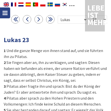
LEBEN
IST
MEHR
Lukas 23
1
Und die ganze Menge von ihnen stand auf, und sie führten
ihn zu Pilatus.
2
Sie fingen aber an, ihn zu verklagen, und sagten: Diesen
haben wir befunden als einen, der unsere Nation verführt und
sie davon abbringt, dem Kaiser Steuer zu geben, indem er
sagt, dass er selbst Christus, ein König, sei.
3
Pilatus aber fragte ihn und sprach: Bist du der König der
Juden? Er aber antwortete ihm und sprach: Du sagst es.
4
Pilatus aber sprach zu den Hohen Priestern und den
Volksmengen: Ich finde keine Schuld an diesem Menschen.
5
Sie aber bestanden darauf und sagten: Er wiegelt das Volk