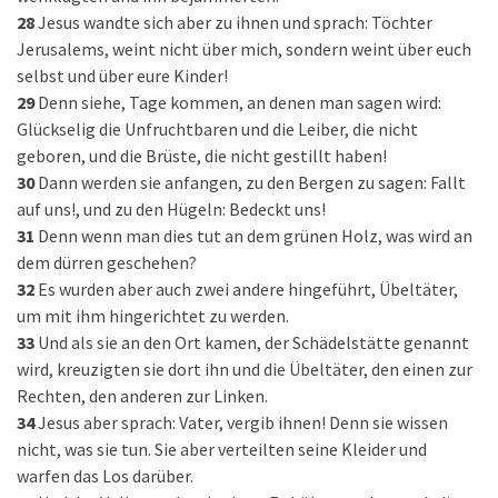
28
Jesus wandte sich aber zu ihnen und sprach: Töchter
Jerusalems, weint nicht über mich, sondern weint über euch
selbst und über eure Kinder!
29
Denn siehe, Tage kommen, an denen man sagen wird:
Glückselig die Unfruchtbaren und die Leiber, die nicht
geboren, und die Brüste, die nicht gestillt haben!
30
Dann werden sie anfangen, zu den Bergen zu sagen: Fallt
auf uns!, und zu den Hügeln: Bedeckt uns!
31
Denn wenn man dies tut an dem grünen Holz, was wird an
dem dürren geschehen?
32
Es wurden aber auch zwei andere hingeführt, Übeltäter,
um mit ihm hingerichtet zu werden.
33
Und als sie an den Ort kamen, der Schädelstätte genannt
wird, kreuzigten sie dort ihn und die Übeltäter, den einen zur
Rechten, den anderen zur Linken.
34
Jesus aber sprach: Vater, vergib ihnen! Denn sie wissen
nicht, was sie tun. Sie aber verteilten seine Kleider und
warfen das Los darüber.