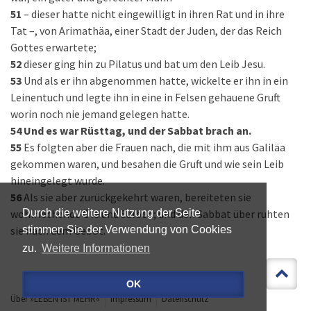
51
– dieser hatte nicht eingewilligt in ihren Rat und in ihre
Tat –, von Arimathäa, einer Stadt der Juden, der das Reich
Gottes erwartete;
52
dieser ging hin zu Pilatus und bat um den Leib Jesu.
53
Und als er ihn abgenommen hatte, wickelte er ihn in ein
Leinentuch und legte ihn in eine in Felsen gehauene Gruft
worin noch nie jemand gelegen hatte.
54
Und es war Rüsttag, und der Sabbat brach an.
55
Es folgten aber die Frauen nach, die mit ihm aus Galiläa
gekommen waren, und besahen die Gruft und wie sein Leib
hineingelegt wurde.
56
Als sie aber zurückgekehrt waren, bereiteten sie
wohlriechende Öle und Salben; und den Sabbat über ruhten
Durch die weitere Nutzung der Seite
sie nach dem Gebot.
stimmen Sie der Verwendung von Cookies
zu.
Weitere Informationen
OK
Über »LEBEN IST MEHR«
Impressum
Datenschutz