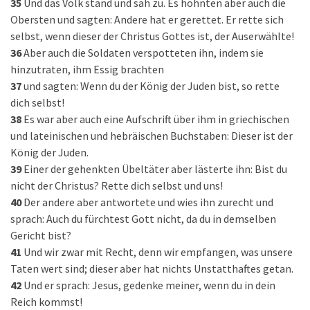
35
Und das Volk stand und sah zu. Es höhnten aber auch die
Obersten und sagten: Andere hat er gerettet. Er rette sich
selbst, wenn dieser der Christus Gottes ist, der Auserwählte!
36
Aber auch die Soldaten verspotteten ihn, indem sie
hinzutraten, ihm Essig brachten
37
und sagten: Wenn du der König der Juden bist, so rette
dich selbst!
38
Es war aber auch eine Aufschrift über ihm in griechischen
und lateinischen und hebräischen Buchstaben: Dieser ist der
König der Juden.
39
Einer der gehenkten Übeltäter aber lästerte ihn: Bist du
nicht der Christus? Rette dich selbst und uns!
40
Der andere aber antwortete und wies ihn zurecht und
sprach: Auch du fürchtest Gott nicht, da du in demselben
Gericht bist?
41
Und wir zwar mit Recht, denn wir empfangen, was unsere
Taten wert sind; dieser aber hat nichts Unstatthaftes getan.
42
Und er sprach: Jesus, gedenke meiner, wenn du in dein
Reich kommst!