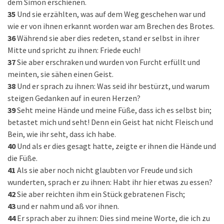
dem Simon erschienen.
35
Und sie erzählten, was auf dem Weg geschehen war und
wie er von ihnen erkannt worden war am Brechen des Brotes.
36
Während sie aber dies redeten, stand er selbst in ihrer
Mitte und spricht zu ihnen: Friede euch!
37
Sie aber erschraken und wurden von Furcht erfüllt und
meinten, sie sähen einen Geist.
38
Und er sprach zu ihnen: Was seid ihr bestürzt, und warum
steigen Gedanken auf in euren Herzen?
39
Seht meine Hände und meine Füße, dass ich es selbst bin;
betastet mich und seht! Denn ein Geist hat nicht Fleisch und
Bein, wie ihr seht, dass ich habe.
40
Und als er dies gesagt hatte, zeigte er ihnen die Hände und
die Füße.
41
Als sie aber noch nicht glaubten vor Freude und sich
wunderten, sprach er zu ihnen: Habt ihr hier etwas zu essen?
42
Sie aber reichten ihm ein Stück gebratenen Fisch;
43
und er nahm und aß vor ihnen.
44
Er sprach aber zu ihnen: Dies sind meine Worte, die ich zu