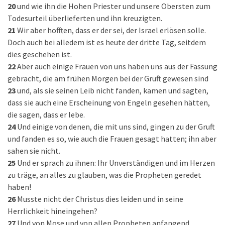
20
und wie ihn die Hohen Priester und unsere Obersten zum
Todesurteil überlieferten und ihn kreuzigten.
21
Wir aber hofften, dass er der sei, der Israel erlösen solle.
Doch auch bei alledem ist es heute der dritte Tag, seitdem
dies geschehen ist.
22
Aber auch einige Frauen von uns haben uns aus der Fassung
gebracht, die am frühen Morgen bei der Gruft gewesen sind
23
und, als sie seinen Leib nicht fanden, kamen und sagten,
dass sie auch eine Erscheinung von Engeln gesehen hätten,
die sagen, dass er lebe.
24
Und einige von denen, die mit uns sind, gingen zu der Gruft
und fanden es so, wie auch die Frauen gesagt hatten; ihn aber
sahen sie nicht.
25
Und er sprach zu ihnen: Ihr Unverständigen und im Herzen
zu träge, an alles zu glauben, was die Propheten geredet
haben!
26
Musste nicht der Christus dies leiden und in seine
Herrlichkeit hineingehen?
27
Und von Mose und von allen Propheten anfangend,