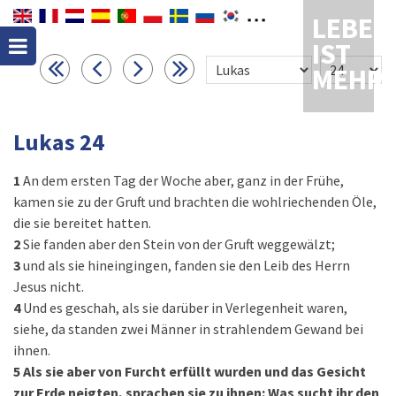
LEBEN
IST
MEHR
Lukas 24
1
An dem ersten Tag der Woche aber, ganz in der Frühe,
kamen sie zu der Gruft und brachten die wohlriechenden Öle,
die sie bereitet hatten.
2
Sie fanden aber den Stein von der Gruft weggewälzt;
3
und als sie hineingingen, fanden sie den Leib des Herrn
Jesus nicht.
4
Und es geschah, als sie darüber in Verlegenheit waren,
siehe, da standen zwei Männer in strahlendem Gewand bei
ihnen.
5
Als sie aber von Furcht erfüllt wurden und das Gesicht
zur Erde neigten, sprachen sie zu ihnen: Was sucht ihr den