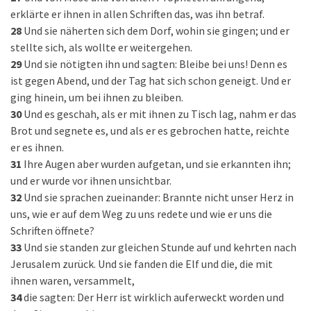
erklärte er ihnen in allen Schriften das, was ihn betraf.
28
Und sie näherten sich dem Dorf, wohin sie gingen; und er
stellte sich, als wollte er weitergehen.
29
Und sie nötigten ihn und sagten: Bleibe bei uns! Denn es
ist gegen Abend, und der Tag hat sich schon geneigt. Und er
ging hinein, um bei ihnen zu bleiben.
30
Und es geschah, als er mit ihnen zu Tisch lag, nahm er das
Brot und segnete es, und als er es gebrochen hatte, reichte
er es ihnen.
31
Ihre Augen aber wurden aufgetan, und sie erkannten ihn;
und er wurde vor ihnen unsichtbar.
32
Und sie sprachen zueinander: Brannte nicht unser Herz in
uns, wie er auf dem Weg zu uns redete und wie er uns die
Schriften öffnete?
33
Und sie standen zur gleichen Stunde auf und kehrten nach
Jerusalem zurück. Und sie fanden die Elf und die, die mit
ihnen waren, versammelt,
34
die sagten: Der Herr ist wirklich auferweckt worden und