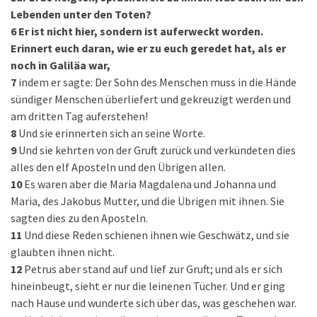
Lebenden unter den Toten?
6
Er ist nicht hier, sondern ist auferweckt worden.
Erinnert euch daran, wie er zu euch geredet hat, als er
noch in Galiläa war,
7
indem er sagte: Der Sohn des Menschen muss in die Hände
sündiger Menschen überliefert und gekreuzigt werden und
am dritten Tag auferstehen!
8
Und sie erinnerten sich an seine Worte.
9
Und sie kehrten von der Gruft zurück und verkündeten dies
alles den elf Aposteln und den Übrigen allen.
10
Es waren aber die Maria Magdalena und Johanna und
Maria, des Jakobus Mutter, und die Übrigen mit ihnen. Sie
sagten dies zu den Aposteln.
11
Und diese Reden schienen ihnen wie Geschwätz, und sie
glaubten ihnen nicht.
12
Petrus aber stand auf und lief zur Gruft; und als er sich
hineinbeugt, sieht er nur die leinenen Tücher. Und er ging
nach Hause und wunderte sich über das, was geschehen war.