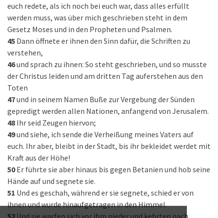
euch redete, als ich noch bei euch war, dass alles erfüllt
werden muss, was über mich geschrieben steht in dem
Gesetz Moses und in den Propheten und Psalmen.
45
Dann öffnete er ihnen den Sinn dafür, die Schriften zu
verstehen,
46
und sprach zu ihnen: So steht geschrieben, und so musste
der Christus leiden und am dritten Tag auferstehen aus den
Toten
47
und in seinem Namen Buße zur Vergebung der Sünden
gepredigt werden allen Nationen, anfangend von Jerusalem.
48
Ihr seid Zeugen hiervon;
49
und siehe, ich sende die Verheißung meines Vaters auf
euch. Ihr aber, bleibt in der Stadt, bis ihr bekleidet werdet mit
Kraft aus der Höhe!
50
Er führte sie aber hinaus bis gegen Betanien und hob seine
Hände auf und segnete sie.
51
Und es geschah, während er sie segnete, schied er von
ihnen und wurde hinaufgetragen in den Himmel.
52
Und sie warfen sich vor ihm nieder und kehrten nach