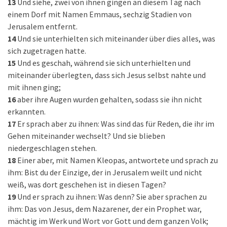
13
Und siehe, zwei von ihnen gingen an diesem Tag nach
einem Dorf mit Namen Emmaus, sechzig Stadien von
Jerusalem entfernt.
14
Und sie unterhielten sich miteinander über dies alles, was
sich zugetragen hatte.
15
Und es geschah, während sie sich unterhielten und
miteinander überlegten, dass sich Jesus selbst nahte und
mit ihnen ging;
16
aber ihre Augen wurden gehalten, sodass sie ihn nicht
erkannten.
17
Er sprach aber zu ihnen: Was sind das für Reden, die ihr im
Gehen miteinander wechselt? Und sie blieben
niedergeschlagen stehen.
18
Einer aber, mit Namen Kleopas, antwortete und sprach zu
ihm: Bist du der Einzige, der in Jerusalem weilt und nicht
weiß, was dort geschehen ist in diesen Tagen?
19
Und er sprach zu ihnen: Was denn? Sie aber sprachen zu
ihm: Das von Jesus, dem Nazarener, der ein Prophet war,
mächtig im Werk und Wort vor Gott und dem ganzen Volk;