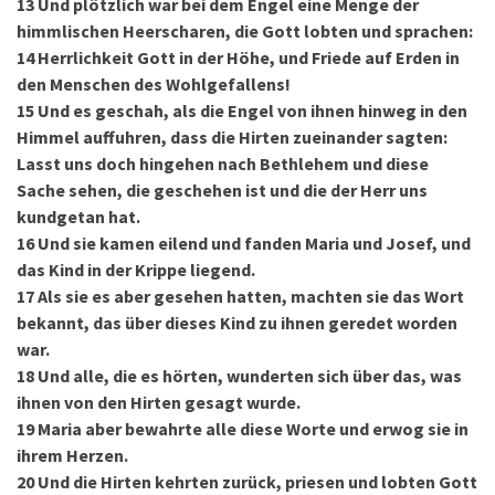
13
Und plötzlich war bei dem Engel eine Menge der
himmlischen Heerscharen, die Gott lobten und sprachen:
14
Herrlichkeit Gott in der Höhe, und Friede auf Erden in
den Menschen des Wohlgefallens!
15
Und es geschah, als die Engel von ihnen hinweg in den
Himmel auffuhren, dass die Hirten zueinander sagten:
Lasst uns doch hingehen nach Bethlehem und diese
Sache sehen, die geschehen ist und die der Herr uns
kundgetan hat.
16
Und sie kamen eilend und fanden Maria und Josef, und
das Kind in der Krippe liegend.
17
Als sie es aber gesehen hatten, machten sie das Wort
bekannt, das über dieses Kind zu ihnen geredet worden
war.
18
Und alle, die es hörten, wunderten sich über das, was
ihnen von den Hirten gesagt wurde.
19
Maria aber bewahrte alle diese Worte und erwog sie in
ihrem Herzen.
20
Und die Hirten kehrten zurück, priesen und lobten Gott