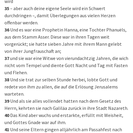
wird
35
– aber auch deine eigene Seele wird ein Schwert
durchdringen –, damit Überlegungen aus vielen Herzen
offenbar werden.
36
Und es war eine Prophetin Hanna, eine Tochter Phanuëls,
aus dem Stamm Asser. Diese war in ihren Tagen weit
vorgerückt; sie hatte sieben Jahre mit ihrem Mann gelebt
von ihrer Jungfrauschaft an;
37
und sie war eine Witwe von vierundachtzig Jahren, die wich
nicht vom Tempel und diente Gott Nacht und Tag mit Fasten
und Flehen.
38
Und sie trat zur selben Stunde herbei, lobte Gott und
redete von ihm zu allen, die auf die Erlösung Jerusalems
warteten.
39
Und als sie alles vollendet hatten nach dem Gesetz des
Herrn, kehrten sie nach Galiläa zurück in ihre Stadt Nazareth.
40
Das Kind aber wuchs und erstarkte, erfüllt mit Weisheit,
und Gottes Gnade war auf ihm.
41
Und seine Eltern gingen alljährlich am Passahfest nach