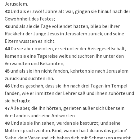
Jerusalem.
42
Und als er zwölf Jahre alt war, gingen sie hinauf nach der
Gewohnheit des Festes;
43
und als sie die Tage vollendet hatten, blieb bei ihrer
Rückkehr der Junge Jesus in Jerusalem zurück, und seine
Eltern wussten es nicht.
44
Da sie aber meinten, er sei unter der Reisegesellschaft,
kamen sie eine Tagereise weit und suchten ihn unter den
Verwandten und Bekannten;
45
und als sie ihn nicht fanden, kehrten sie nach Jerusalem
zurück und suchten ihn.
46
Und es geschah, dass sie ihn nach drei Tagen im Tempel
fanden, wie er inmitten der Lehrer saß und ihnen zuhörte und
sie befragte.
47
Alle aber, die ihn hörten, gerieten außer sich über sein
Verständnis und seine Antworten.
48
Und als sie ihn sahen, wurden sie bestürzt; und seine
Mutter sprach zu ihm: Kind, warum hast du uns das getan?
Siehe, dein Vater und ich haben dich mit Schmerzen gesucht.