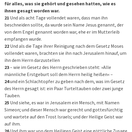
für alles, was sie gehört und gesehen hatten, wie es
ihnen gesagt worden war.
21
Und als acht Tage vollendet waren, dass man ihn
beschneiden sollte, da wurde sein Name Jesus genannt, der
von dem Engel genannt worden war, ehe er im Mutterleib
empfangen wurde.
22
Und als die Tage ihrer Reinigung nach dem Gesetz Moses
vollendet waren, brachten sie ihn nach Jerusalem hinauf, um
ihn dem Herrn darzustellen
23
– wie im Gesetz des Herrn geschrieben steht: »Alle
männliche Erstgeburt soll dem Herrn heilig heißen« –
24
und ein Schlachtopfer zu geben nach dem, was im Gesetz
des Herrn gesagt ist: ein Paar Turteltauben oder zwei junge
Tauben.
25
Und siehe, es war in Jerusalem ein Mensch, mit Namen
Simeon; und dieser Mensch war gerecht und gottesfürchtig
und wartete auf den Trost Israels; und der Heilige Geist war
auf ihm.
26
Und ihm war von dem Heiligen Geist eine göttliche Zusage