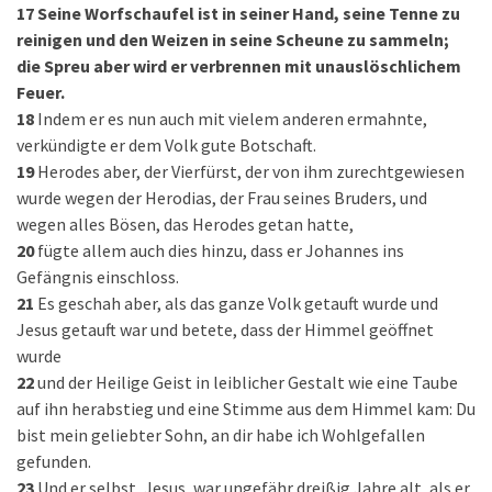
17
Seine Worfschaufel ist in seiner Hand, seine Tenne zu
reinigen und den Weizen in seine Scheune zu sammeln;
die Spreu aber wird er verbrennen mit unauslöschlichem
Feuer.
18
Indem er es nun auch mit vielem anderen ermahnte,
verkündigte er dem Volk gute Botschaft.
19
Herodes aber, der Vierfürst, der von ihm zurechtgewiesen
wurde wegen der Herodias, der Frau seines Bruders, und
wegen alles Bösen, das Herodes getan hatte,
20
fügte allem auch dies hinzu, dass er Johannes ins
Gefängnis einschloss.
21
Es geschah aber, als das ganze Volk getauft wurde und
Jesus getauft war und betete, dass der Himmel geöffnet
wurde
22
und der Heilige Geist in leiblicher Gestalt wie eine Taube
auf ihn herabstieg und eine Stimme aus dem Himmel kam: Du
bist mein geliebter Sohn, an dir habe ich Wohlgefallen
gefunden.
23
Und er selbst, Jesus, war ungefähr dreißig Jahre alt, als er