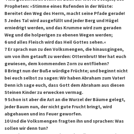
Propheten: »Stimme eines Rufenden in der Wüste:
Bereitet den Weg des Herrn, macht seine Pfade gerade!
5
Jedes Tal wird ausgefüllt und jeder Berg und Hügel
erniedrigt werden, und das Krumme wird zum geraden
Weg und die holperigen zu ebenen Wegen werden;
6
und alles Fleisch wird das Heil Gottes sehen.«
7
Er sprach nun zu den Volksmengen, die hinausgingen,
um von ihm getauft zu werden: Otternbrut! Wer hat euch
gewiesen, dem kommenden Zorn zu entfliehen?
8
Bringt nun der Buße würdige Früchte; und beginnt nicht
bei euch selbst zu sagen: Wir haben Abraham zum Vater!
Denn ich sage euch, dass Gott dem Abraham aus diesen
Steinen Kinder zu erwecken vermag.
9
Schon ist aber die Axt an die Wurzel der Bäume gelegt,
jeder Baum nun, der nicht gute Frucht bringt, wird
abgehauen und ins Feuer geworfen.
10
Und die Volksmengen fragten ihn und sprachen: Was
sollen wir denn tun?