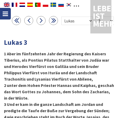
LEBEN
IST
MEHR
Lukas 3
1
Aber im fünfzehnten Jahr der Regierung des Kaisers
Tiberius, als Pontius Pilatus Statthalter von Judäa war
und Herodes Vierfürst von Galiläa und sein Bruder
Philippus Vierfürst von Ituräa und der Landschaft
Trachonitis und Lysanias Vierfürst von Abilene,
2
unter dem Hohen Priester Hannas und Kaiphas, geschah
das Wort Gottes zu Johannes, dem Sohn des Zacharias,
in der Wüste.
3
Und er kam in die ganze Landschaft am Jordan und
predigte die Taufe der Buße zur Vergebung der Sünden;
4
wie geschrieben steht im Buch der Worte Jesajas, des