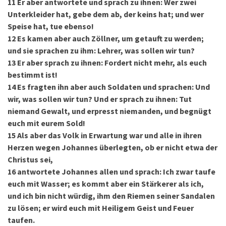
11
Er aber antwortete und sprach zu ihnen: Wer zwei
Unterkleider hat, gebe dem ab, der keins hat; und wer
Speise hat, tue ebenso!
12
Es kamen aber auch Zöllner, um getauft zu werden;
und sie sprachen zu ihm: Lehrer, was sollen wir tun?
13
Er aber sprach zu ihnen: Fordert nicht mehr, als euch
bestimmt ist!
14
Es fragten ihn aber auch Soldaten und sprachen: Und
wir, was sollen wir tun? Und er sprach zu ihnen: Tut
niemand Gewalt, und erpresst niemanden, und begnügt
euch mit eurem Sold!
15
Als aber das Volk in Erwartung war und alle in ihren
Herzen wegen Johannes überlegten, ob er nicht etwa der
Christus sei,
16
antwortete Johannes allen und sprach: Ich zwar taufe
euch mit Wasser; es kommt aber ein Stärkerer als ich,
und ich bin nicht würdig, ihm den Riemen seiner Sandalen
zu lösen; er wird euch mit Heiligem Geist und Feuer
taufen.