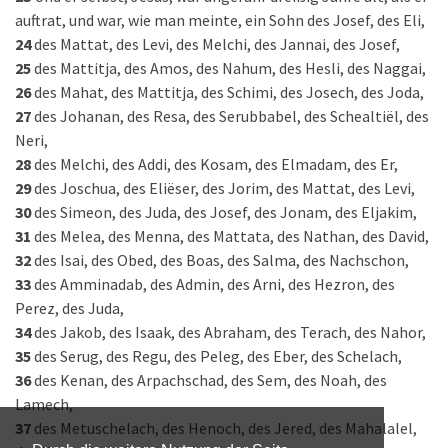
auftrat, und war, wie man meinte, ein Sohn des Josef, des Eli,
24
des Mattat, des Levi, des Melchi, des Jannai, des Josef,
25
des Mattitja, des Amos, des Nahum, des Hesli, des Naggai,
26
des Mahat, des Mattitja, des Schimi, des Josech, des Joda,
27
des Johanan, des Resa, des Serubbabel, des Schealtiël, des
Neri,
28
des Melchi, des Addi, des Kosam, des Elmadam, des Er,
29
des Joschua, des Eliëser, des Jorim, des Mattat, des Levi,
30
des Simeon, des Juda, des Josef, des Jonam, des Eljakim,
31
des Melea, des Menna, des Mattata, des Nathan, des David,
32
des Isai, des Obed, des Boas, des Salma, des Nachschon,
33
des Amminadab, des Admin, des Arni, des Hezron, des
Perez, des Juda,
34
des Jakob, des Isaak, des Abraham, des Terach, des Na­hor,
35
des Serug, des Regu, des Peleg, des Eber, des Schelach,
36
des Kenan, des Arpachschad, des Sem, des Noah, des
Lamech,
37
des Metuschelach, des Henoch, des Jered, des Mahalalel,