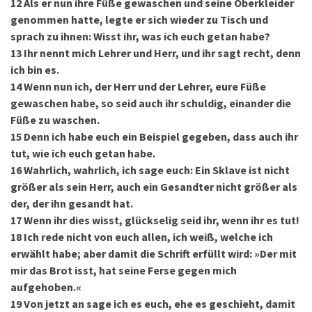
12
Als er nun ihre Füße gewaschen und seine Oberkleider
genommen hatte, legte er sich wieder zu Tisch und
sprach zu ihnen: Wisst ihr, was ich euch getan habe?
13
Ihr nennt mich Lehrer und Herr, und ihr sagt recht, denn
ich bin es.
14
Wenn nun ich, der Herr und der Lehrer, eure Füße
gewaschen habe, so seid auch ihr schuldig, einander die
Füße zu waschen.
15
Denn ich habe euch ein Beispiel gegeben, dass auch ihr
tut, wie ich euch getan habe.
16
Wahrlich, wahrlich, ich sage euch: Ein Sklave ist nicht
größer als sein Herr, auch ein Gesandter nicht größer als
der, der ihn gesandt hat.
17
Wenn ihr dies wisst, glückselig seid ihr, wenn ihr es tut!
18
Ich rede nicht von euch allen, ich weiß, welche ich
erwählt habe; aber damit die Schrift erfüllt wird: »Der mit
mir das Brot isst, hat seine Ferse gegen mich
aufgehoben.«
19
Von jetzt an sage ich es euch, ehe es geschieht, damit