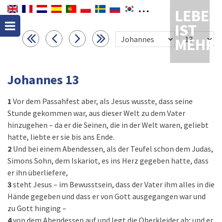
LEBEN
IST
MEHR
Johannes 13
1
Vor dem Passahfest aber, als Jesus wusste, dass seine
Stunde gekommen war, aus dieser Welt zu dem Vater
hinzugehen – da er die Seinen, die in der Welt waren, geliebt
hatte, liebte er sie bis ans Ende.
2
Und bei einem Abendessen, als der Teufel schon dem Judas,
Simons Sohn, dem Iskariot, es ins Herz gegeben hatte, dass
er ihn überliefere,
3
steht Jesus – im Bewusstsein, dass der Vater ihm alles in die
Hände gegeben und dass er von Gott ausgegangen war und
zu Gott hinging –
4
von dem Abendessen auf und legt die Oberkleider ab; und er