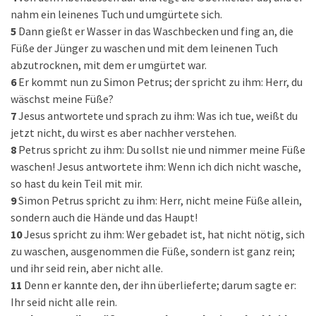
nahm ein leinenes Tuch und umgürtete sich.
5
Dann gießt er Wasser in das Waschbecken und fing an, die
Füße der Jünger zu waschen und mit dem leinenen Tuch
abzutrocknen, mit dem er umgürtet war.
6
Er kommt nun zu Simon Petrus; der spricht zu ihm: Herr, du
wäschst meine Füße?
7
Jesus antwortete und sprach zu ihm: Was ich tue, weißt du
jetzt nicht, du wirst es aber nachher verstehen.
8
Petrus spricht zu ihm: Du sollst nie und nimmer meine Füße
waschen! Jesus antwortete ihm: Wenn ich dich nicht wasche,
so hast du kein Teil mit mir.
9
Simon Petrus spricht zu ihm: Herr, nicht meine Füße allein,
sondern auch die Hände und das Haupt!
10
Jesus spricht zu ihm: Wer gebadet ist, hat nicht nötig, sich
zu waschen, ausgenommen die Füße, sondern ist ganz rein;
und ihr seid rein, aber nicht alle.
11
Denn er kannte den, der ihn überlieferte; darum sagte er:
Ihr seid nicht alle rein.