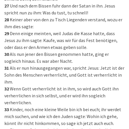
27
Und nach dem Bissen fuhr dann der Satan in ihn. Jesus
spricht nun zu ihm: Was du tust, tu schnell!
28
Keiner aber von den zu Tisch Liegenden verstand, wozu er
ihm dies sagte:
29
Denn einige meinten, weil Judas die Kasse hatte, dass
Jesus zu ihm sagte: Kaufe, was wir für das Fest benötigen,
oder dass er den Armen etwas geben solle.
30
Als nun jener den Bissen genommen hatte, ging er
sogleich hinaus. Es war aber Nacht.
31
Als er nun hinausgegangen war, spricht Jesus: Jetzt ist der
Sohn des Menschen verherrlicht, und Gott ist verherrlicht in
ihm.
32
Wenn Gott verherrlicht ist in ihm, so wird auch Gott ihn
verherrlichen in sich selbst, und er wird ihn sogleich
verherrlichen.
33
Kinder, noch eine kleine Weile bin ich bei euch; ihr werdet
mich suchen, und wie ich den Juden sagte: Wohin ich gehe,
könnt ihr nicht hinkommen, so sage ich jetzt auch euch.