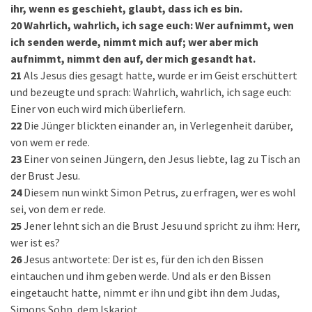
ihr, wenn es geschieht, glaubt, dass ich es bin.
20
Wahrlich, wahrlich, ich sage euch: Wer aufnimmt, wen
ich senden werde, nimmt mich auf; wer aber mich
aufnimmt, nimmt den auf, der mich gesandt hat.
21
Als Jesus dies gesagt hatte, wurde er im Geist erschüttert
und bezeugte und sprach: Wahrlich, wahrlich, ich sage euch:
Einer von euch wird mich überliefern.
22
Die Jünger blickten einander an, in Verlegenheit darüber,
von wem er rede.
23
Einer von seinen Jüngern, den Jesus liebte, lag zu Tisch an
der Brust Jesu.
24
Diesem nun winkt Simon Petrus, zu erfragen, wer es wohl
sei, von dem er rede.
25
Jener lehnt sich an die Brust Jesu und spricht zu ihm: Herr,
wer ist es?
26
Jesus antwortete: Der ist es, für den ich den Bissen
eintauchen und ihm geben werde. Und als er den Bissen
eingetaucht hatte, nimmt er ihn und gibt ihn dem Judas,
Simons Sohn, dem Iskariot.