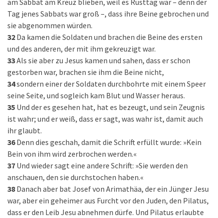
am Sabbat am Kreuz blieben, weil es Rüsttag war – denn der
Tag jenes Sabbats war groß –, dass ihre Beine gebrochen und
sie abgenommen würden.
32
Da kamen die Soldaten und brachen die Beine des ersten
und des anderen, der mit ihm gekreuzigt war.
33
Als sie aber zu Jesus kamen und sahen, dass er schon
gestorben war, brachen sie ihm die Beine nicht,
34
sondern einer der Soldaten durchbohrte mit einem Speer
seine Seite, und sogleich kam Blut und Wasser heraus.
35
Und der es gesehen hat, hat es bezeugt, und sein Zeugnis
ist wahr; und er weiß, dass er sagt, was wahr ist, damit auch
ihr glaubt.
36
Denn dies geschah, damit die Schrift erfüllt wurde: »Kein
Bein von ihm wird zerbrochen werden.«
37
Und wieder sagt eine andere Schrift: »Sie werden den
anschauen, den sie durchstochen haben.«
38
Danach aber bat Josef von Arimathäa, der ein Jünger Jesu
war, aber ein geheimer aus Furcht vor den Juden, den Pilatus,
dass er den Leib Jesu abnehmen dürfe. Und Pilatus erlaubte