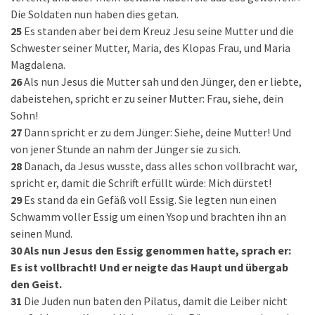
Die Soldaten nun haben dies getan.
25
Es standen aber bei dem Kreuz Jesu seine Mutter und die
Schwester seiner Mutter, Maria, des Klopas Frau, und Maria
Magdalena.
26
Als nun Jesus die Mutter sah und den Jünger, den er liebte,
dabeistehen, spricht er zu seiner Mutter: Frau, siehe, dein
Sohn!
27
Dann spricht er zu dem Jünger: Siehe, deine Mutter! Und
von jener Stunde an nahm der Jünger sie zu sich.
28
Danach, da Jesus wusste, dass alles schon vollbracht war,
spricht er, damit die Schrift erfüllt würde: Mich dürstet!
29
Es stand da ein Gefäß voll Essig. Sie legten nun einen
Schwamm voller Essig um einen Ysop und brachten ihn an
seinen Mund.
30
Als nun Jesus den Essig genommen hatte, sprach er:
Es ist vollbracht! Und er neigte das Haupt und übergab
den Geist.
31
Die Juden nun baten den Pilatus, damit die Leiber nicht