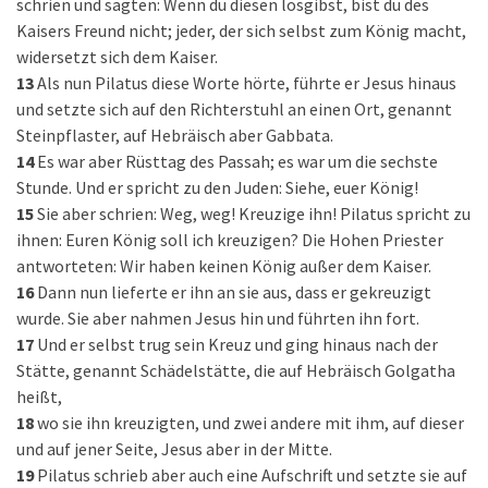
schrien und sagten: Wenn du diesen losgibst, bist du des
Kaisers Freund nicht; jeder, der sich selbst zum König macht,
widersetzt sich dem Kaiser.
13
Als nun Pilatus diese Worte hörte, führte er Jesus hinaus
und setzte sich auf den Richterstuhl an einen Ort, genannt
Steinpflaster, auf Hebräisch aber Gabbata.
14
Es war aber Rüsttag des Passah; es war um die sechste
Stunde. Und er spricht zu den Juden: Siehe, euer König!
15
Sie aber schrien: Weg, weg! Kreuzige ihn! Pilatus spricht zu
ihnen: Euren König soll ich kreuzigen? Die Hohen Priester
antworteten: Wir haben keinen König außer dem Kaiser.
16
Dann nun lieferte er ihn an sie aus, dass er gekreuzigt
wurde. Sie aber nahmen Jesus hin und führten ihn fort.
17
Und er selbst trug sein Kreuz und ging hinaus nach der
Stätte, genannt Schädelstätte, die auf Hebräisch Golgatha
heißt,
18
wo sie ihn kreuzigten, und zwei andere mit ihm, auf dieser
und auf jener Seite, Jesus aber in der Mitte.
19
Pilatus schrieb aber auch eine Aufschrift und setzte sie auf