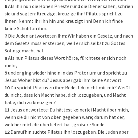
6
Als ihn nun die Hohen Priester und die Diener sahen, schrien
sie und sagten: Kreuzige, kreuzige ihn! Pilatus spricht zu
ihnen: Nehmt ihr ihn hin und kreuzigt ihn! Denn ich finde
keine Schuld an ihm.
7
Die Juden antworteten ihm: Wir haben ein Gesetz, und nach
dem Gesetz muss er sterben, weil er sich selbst zu Gottes
Sohn gemacht hat.
8
Als nun Pilatus dieses Wort hörte, fürchtete er sich noch
mehr;
9
und er ging wieder hinein in das Prätorium und spricht zu
Jesus: Woher bist du? Jesus aber gab ihm keine Antwort.
10
Da spricht Pilatus zu ihm: Redest du nicht mit mir? Weißt
du nicht, dass ich Macht habe, dich loszugeben, und Macht
habe, dich zu kreuzigen?
11
Jesus antwortete: Du hättest keinerlei Macht über mich,
wenn sie dir nicht von oben gegeben wäre; darum hat der,
welcher mich dir überliefert hat, größere Sünde.
12
Daraufhin suchte Pilatus ihn loszugeben. Die Juden aber