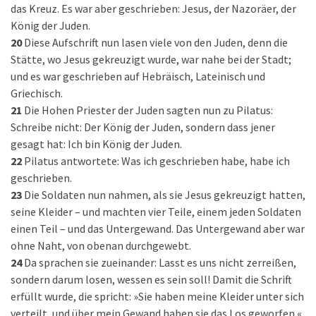
das Kreuz. Es war aber geschrieben: Jesus, der Nazoräer, der
König der Juden.
20
Diese Aufschrift nun lasen viele von den Juden, denn die
Stätte, wo Jesus gekreuzigt wurde, war nahe bei der Stadt;
und es war geschrieben auf Hebräisch, Lateinisch und
Griechisch.
21
Die Hohen Priester der Juden sagten nun zu Pilatus:
Schreibe nicht: Der König der Juden, sondern dass jener
gesagt hat: Ich bin König der Juden.
22
Pilatus antwortete: Was ich geschrieben habe, habe ich
geschrieben.
23
Die Soldaten nun nahmen, als sie Jesus gekreuzigt hatten,
seine Kleider – und machten vier Teile, einem jeden Soldaten
einen Teil – und das Untergewand. Das Untergewand aber war
ohne Naht, von obenan durchgewebt.
24
Da sprachen sie zueinander: Lasst es uns nicht zerreißen,
sondern darum losen, wessen es sein soll! Damit die Schrift
erfüllt wurde, die spricht: »Sie haben meine Kleider unter sich
verteilt, und über mein Gewand haben sie das Los geworfen.«