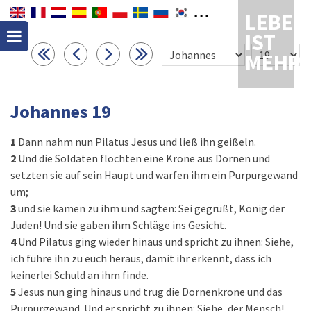
LEBEN
IST
MEHR
Johannes 19
1
Dann nahm nun Pilatus Jesus und ließ ihn geißeln.
2
Und die Soldaten flochten eine Krone aus Dornen und
setzten sie auf sein Haupt und warfen ihm ein Purpurgewand
um;
3
und sie kamen zu ihm und sagten: Sei gegrüßt, König der
Juden! Und sie gaben ihm Schläge ins Gesicht.
4
Und Pilatus ging wieder hinaus und spricht zu ihnen: Siehe,
ich führe ihn zu euch heraus, damit ihr erkennt, dass ich
keinerlei Schuld an ihm finde.
5
Jesus nun ging hinaus und trug die Dornenkrone und das
Purpurgewand. Und er spricht zu ihnen: Siehe, der Mensch!