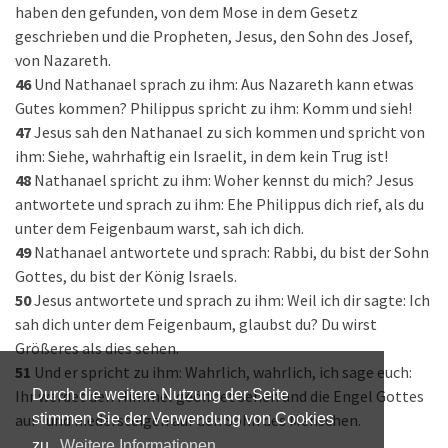
haben den gefunden, von dem Mose in dem Gesetz
geschrieben und die Propheten, Jesus, den Sohn des Josef,
von Nazareth.
46
Und Nathanael sprach zu ihm: Aus Nazareth kann etwas
Gutes kommen? Philippus spricht zu ihm: Komm und sieh!
47
Jesus sah den Nathanael zu sich kommen und spricht von
ihm: Siehe, wahrhaftig ein Israelit, in dem kein Trug ist!
48
Nathanael spricht zu ihm: Woher kennst du mich? Jesus
antwortete und sprach zu ihm: Ehe Philippus dich rief, als du
unter dem Feigenbaum warst, sah ich dich.
49
Nathanael antwortete und sprach: Rabbi, du bist der Sohn
Gottes, du bist der König Israels.
50
Jesus antwortete und sprach zu ihm: Weil ich dir sagte: Ich
sah dich unter dem Feigenbaum, glaubst du? Du wirst
Größeres als dies sehen.
51
Und er spricht zu ihm: Wahrlich, wahrlich, ich sage euch:
Ihr werdet den Himmel geöffnet sehen und die Engel Gottes
Durch die weitere Nutzung der Seite
auf- und niedersteigen auf den Sohn des Menschen.
stimmen Sie der Verwendung von Cookies
zu.
Weitere Informationen