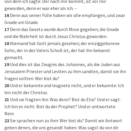
von dem ich sagte: Der nach mir kommt, ist vor mir
geworden, denn er war eher als ich. –
16
Denn aus seiner Fülle haben wir alle empfangen, und zwar
Gnade um Gnade.
17
Denn das Gesetz wurde durch Mose gegeben; die Gnade
und die Wahrheit ist durch Jesus Christus geworden.
18
Niemand hat Gott jemals gesehen; der einziggeborene
Sohn, der in des Vaters Schoß ist, der hat ihn bekannt
gemacht.
19
Und dies ist das Zeugnis des Johannes, als die Juden aus
Jerusalem Priester und Leviten zu ihm sandten, damit sie ihn
fragen sollten: Wer bist du?
20
Und er bekannte und leugnete nicht, und er bekannte: Ich
bin nicht der Christus.
21
Und sie fragten ihn: Was denn? Bist du Elia? Und er sagt:
Ich bin es nicht. Bist du der Prophet? Und er antwortete:
Nein.
22
Sie sprachen nun zu ihm: Wer bist du? Damit wir Antwort
geben denen, die uns gesandt haben. Was sagst du von dir