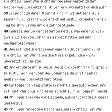
spricht zu ihnen: Was sucht ihr? Sie aber sagten zu ihm:
Rabbi – was übersetzt heißt: Lehrer –, wo hältst du dich auf?
39
Er spricht zu ihnen: Kommt, und ihr werdet sehen! Sie
kamen nun und sahen, wo er sich aufhielt, und blieben jenen
Tag bei ihm. Es war um die zehnte Stunde.
40
Andreas, der Bruder des Simon Petrus, war einer von den
zweien, die es von Johannes gehört hatten und ihm
nachgefolgt waren.
41
Dieser findet zuerst seinen eigenen Bruder Simon und
spricht zu ihm: Wir haben den Messias gefunden – was
übersetzt ist: Christus.
42
Und er führte ihn zu Jesus. Jesus blickte ihn an und sprach:
Du bist Simon, der Sohn des Johannes; du wirst Kephas
heißen – was übersetzt wird: Stein.
43
Am folgenden Tag wollte er nach Galiläa aufbrechen, und
er findet Philippus; und Jesus spricht zu ihm: Folge mir nach!
44
Philippus aber war von Betsaida, aus der Stadt des Andreas
und Petrus.
45
Philippus findet den Nathanael und spricht zu ihm: Wir