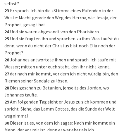
selbst?
23
Er sprach: Ich bin die »Stimme eines Rufenden in der
Wüste: Macht gerade den Weg des Herrn«, wie Jesaja, der
Prophet, gesagt hat.
24
Und sie waren abgesandt von den Pharisäern.
25
Und sie fragten ihn und sprachen zu ihm: Was taufst du
denn, wenn du nicht der Christus bist noch Elia noch der
Prophet?
26
Johannes antwortete ihnen und sprach: Ich taufe mit
Wasser; mitten unter euch steht, den ihr nicht kennt,
27
der nach mir kommt, vor dem ich nicht würdig bin, den
Riemen seiner Sandale zu lösen.
28
Dies geschah zu Betanien, jenseits des Jordan, wo
Johannes taufte.
29
Am folgenden Tag sieht er Jesus zu sich kommen und
spricht: Siehe, das Lamm Gottes, das die Sünde der Welt
wegnimmt!
30
Dieser ist es, von dem ich sagte: Nach mir kommt ein
Mann, der vor mir ist, denn er war eher als ich.