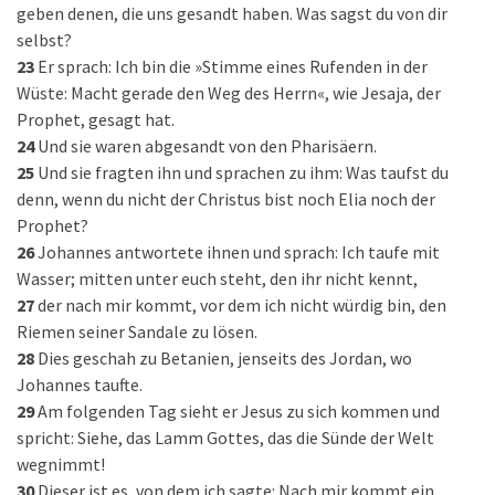
geben denen, die uns gesandt haben. Was sagst du von dir
selbst?
23
Er sprach: Ich bin die »Stimme eines Rufenden in der
Wüste: Macht gerade den Weg des Herrn«, wie Jesaja, der
Prophet, gesagt hat.
24
Und sie waren abgesandt von den Pharisäern.
25
Und sie fragten ihn und sprachen zu ihm: Was taufst du
denn, wenn du nicht der Christus bist noch Elia noch der
Prophet?
26
Johannes antwortete ihnen und sprach: Ich taufe mit
Wasser; mitten unter euch steht, den ihr nicht kennt,
27
der nach mir kommt, vor dem ich nicht würdig bin, den
Riemen seiner Sandale zu lösen.
28
Dies geschah zu Betanien, jenseits des Jordan, wo
Johannes taufte.
29
Am folgenden Tag sieht er Jesus zu sich kommen und
spricht: Siehe, das Lamm Gottes, das die Sünde der Welt
wegnimmt!
30
Dieser ist es, von dem ich sagte: Nach mir kommt ein