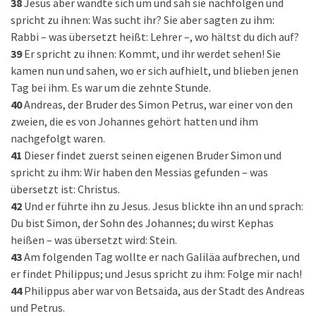
38
Jesus aber wandte sich um und sah sie nachfolgen und
spricht zu ihnen: Was sucht ihr? Sie aber sagten zu ihm:
Rabbi – was übersetzt heißt: Lehrer –, wo hältst du dich auf?
39
Er spricht zu ihnen: Kommt, und ihr werdet sehen! Sie
kamen nun und sahen, wo er sich aufhielt, und blieben jenen
Tag bei ihm. Es war um die zehnte Stunde.
40
Andreas, der Bruder des Simon Petrus, war einer von den
zweien, die es von Johannes gehört hatten und ihm
nachgefolgt waren.
41
Dieser findet zuerst seinen eigenen Bruder Simon und
spricht zu ihm: Wir haben den Messias gefunden – was
übersetzt ist: Christus.
42
Und er führte ihn zu Jesus. Jesus blickte ihn an und sprach:
Du bist Simon, der Sohn des Johannes; du wirst Kephas
heißen – was übersetzt wird: Stein.
43
Am folgenden Tag wollte er nach Galiläa aufbrechen, und
er findet Philippus; und Jesus spricht zu ihm: Folge mir nach!
44
Philippus aber war von Betsaida, aus der Stadt des Andreas
und Petrus.