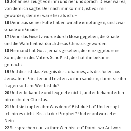
15
Johannes zeugt von ihm und rief und sprach: Dieser war es,
von dem ich sagte: Der nach mir kommt, ist vor mir
geworden, denn er war eher als ich. –
16
Denn aus seiner Fülle haben wir alle empfangen, und zwar
Gnade um Gnade.
17
Denn das Gesetz wurde durch Mose gegeben; die Gnade
und die Wahrheit ist durch Jesus Christus geworden.
18
Niemand hat Gott jemals gesehen; der einziggeborene
Sohn, der in des Vaters Schoß ist, der hat ihn bekannt
gemacht.
19
Und dies ist das Zeugnis des Johannes, als die Juden aus
Jerusalem Priester und Leviten zu ihm sandten, damit sie ihn
fragen sollten: Wer bist du?
20
Und er bekannte und leugnete nicht, und er bekannte: Ich
bin nicht der Christus.
21
Und sie fragten ihn: Was denn? Bist du Elia? Und er sagt:
Ich bin es nicht. Bist du der Prophet? Und er antwortete:
Nein.
22
Sie sprachen nun zu ihm: Wer bist du? Damit wir Antwort