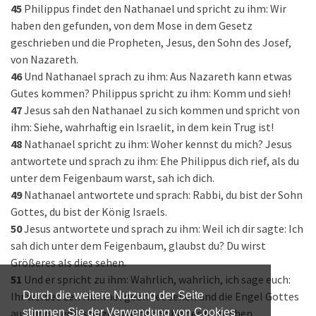
45
Philippus findet den Nathanael und spricht zu ihm: Wir
haben den gefunden, von dem Mose in dem Gesetz
geschrieben und die Propheten, Jesus, den Sohn des Josef,
von Nazareth.
46
Und Nathanael sprach zu ihm: Aus Nazareth kann etwas
Gutes kommen? Philippus spricht zu ihm: Komm und sieh!
47
Jesus sah den Nathanael zu sich kommen und spricht von
ihm: Siehe, wahrhaftig ein Israelit, in dem kein Trug ist!
48
Nathanael spricht zu ihm: Woher kennst du mich? Jesus
antwortete und sprach zu ihm: Ehe Philippus dich rief, als du
unter dem Feigenbaum warst, sah ich dich.
49
Nathanael antwortete und sprach: Rabbi, du bist der Sohn
Gottes, du bist der König Israels.
50
Jesus antwortete und sprach zu ihm: Weil ich dir sagte: Ich
sah dich unter dem Feigenbaum, glaubst du? Du wirst
Größeres als dies sehen.
51
Und er spricht zu ihm: Wahrlich, wahrlich, ich sage euch:
Ihr werdet den Himmel geöffnet sehen und die Engel Gottes
Durch die weitere Nutzung der Seite
auf- und niedersteigen auf den Sohn des Menschen.
stimmen Sie der Verwendung von Cookies