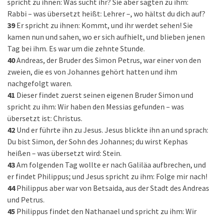
spricht zu ihnen: Was sucht ihr? Sie aber sagten zu ihm:
Rabbi – was übersetzt heißt: Lehrer –, wo hältst du dich auf?
39
Er spricht zu ihnen: Kommt, und ihr werdet sehen! Sie
kamen nun und sahen, wo er sich aufhielt, und blieben jenen
Tag bei ihm. Es war um die zehnte Stunde.
40
Andreas, der Bruder des Simon Petrus, war einer von den
zweien, die es von Johannes gehört hatten und ihm
nachgefolgt waren.
41
Dieser findet zuerst seinen eigenen Bruder Simon und
spricht zu ihm: Wir haben den Messias gefunden – was
übersetzt ist: Christus.
42
Und er führte ihn zu Jesus. Jesus blickte ihn an und sprach:
Du bist Simon, der Sohn des Johannes; du wirst Kephas
heißen – was übersetzt wird: Stein.
43
Am folgenden Tag wollte er nach Galiläa aufbrechen, und
er findet Philippus; und Jesus spricht zu ihm: Folge mir nach!
44
Philippus aber war von Betsaida, aus der Stadt des Andreas
und Petrus.
45
Philippus findet den Nathanael und spricht zu ihm: Wir