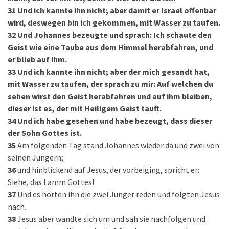
31
Und ich kannte ihn nicht; aber damit er Israel offenbar
wird, deswegen bin ich gekommen, mit Wasser zu taufen.
32
Und Johannes bezeugte und sprach: Ich schaute den
Geist wie eine Taube aus dem Himmel herabfahren, und
er blieb auf ihm.
33
Und ich kannte ihn nicht; aber der mich gesandt hat,
mit Wasser zu taufen, der sprach zu mir: Auf welchen du
sehen wirst den Geist herabfahren und auf ihm bleiben,
dieser ist es, der mit Heiligem Geist tauft.
34
Und ich habe gesehen und habe bezeugt, dass dieser
der Sohn Gottes ist.
35
Am folgenden Tag stand Johannes wieder da und zwei von
seinen Jüngern;
36
und hinblickend auf Jesus, der vorbeiging, spricht er:
Siehe, das Lamm Gottes!
37
Und es hörten ihn die zwei Jünger reden und folgten Jesus
nach.
38
Jesus aber wandte sich um und sah sie nachfolgen und