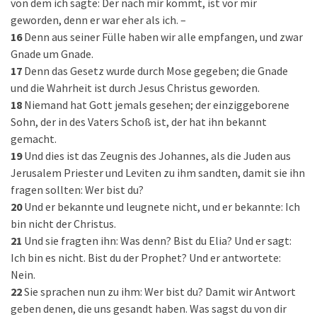
von dem ich sagte: Der nach mir kommt, ist vor mir
geworden, denn er war eher als ich. –
16
Denn aus seiner Fülle haben wir alle empfangen, und zwar
Gnade um Gnade.
17
Denn das Gesetz wurde durch Mose gegeben; die Gnade
und die Wahrheit ist durch Jesus Christus geworden.
18
Niemand hat Gott jemals gesehen; der einziggeborene
Sohn, der in des Vaters Schoß ist, der hat ihn bekannt
gemacht.
19
Und dies ist das Zeugnis des Johannes, als die Juden aus
Jerusalem Priester und Leviten zu ihm sandten, damit sie ihn
fragen sollten: Wer bist du?
20
Und er bekannte und leugnete nicht, und er bekannte: Ich
bin nicht der Christus.
21
Und sie fragten ihn: Was denn? Bist du Elia? Und er sagt:
Ich bin es nicht. Bist du der Prophet? Und er antwortete:
Nein.
22
Sie sprachen nun zu ihm: Wer bist du? Damit wir Antwort
geben denen, die uns gesandt haben. Was sagst du von dir