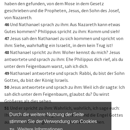
haben den gefunden, von dem Mose in dem Gesetz
geschrieben und die Propheten, Jesus, den Sohn des Josef,
von Nazareth.
46
Und Nathanael sprach zu ihm: Aus Nazareth kann etwas
Gutes kommen? Philippus spricht zu ihm: Komm und sieh!
47
Jesus sah den Nathanael zu sich kommen und spricht von
ihm: Siehe, wahrhaftig ein Israelit, in dem kein Trug ist!
48
Nathanael spricht zu ihm: Woher kennst du mich? Jesus
antwortete und sprach zu ihm: Ehe Philippus dich rief, als du
unter dem Feigenbaum warst, sah ich dich.
49
Nathanael antwortete und sprach: Rabbi, du bist der Sohn
Gottes, du bist der König Israels.
50
Jesus antwortete und sprach zu ihm: Weil ich dir sagte: Ich
sah dich unter dem Feigenbaum, glaubst du? Du wirst
Größeres als dies sehen.
51
Und er spricht zu ihm: Wahrlich, wahrlich, ich sage euch:
Ihr werdet den Himmel geöffnet sehen und die Engel Gottes
Durch die weitere Nutzung der Seite
auf- und niedersteigen auf den Sohn des Menschen.
stimmen Sie der Verwendung von Cookies
zu.
Weitere Informationen