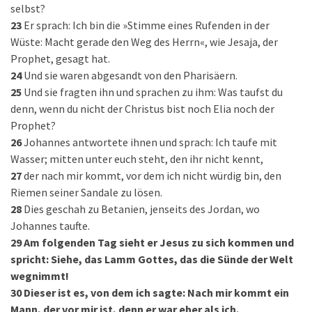
selbst?
23
Er sprach: Ich bin die »Stimme eines Rufenden in der
Wüste: Macht gerade den Weg des Herrn«, wie Jesaja, der
Prophet, gesagt hat.
24
Und sie waren abgesandt von den Pharisäern.
25
Und sie fragten ihn und sprachen zu ihm: Was taufst du
denn, wenn du nicht der Christus bist noch Elia noch der
Prophet?
26
Johannes antwortete ihnen und sprach: Ich taufe mit
Wasser; mitten unter euch steht, den ihr nicht kennt,
27
der nach mir kommt, vor dem ich nicht würdig bin, den
Riemen seiner Sandale zu lösen.
28
Dies geschah zu Betanien, jenseits des Jordan, wo
Johannes taufte.
29
Am folgenden Tag sieht er Jesus zu sich kommen und
spricht: Siehe, das Lamm Gottes, das die Sünde der Welt
wegnimmt!
30
Dieser ist es, von dem ich sagte: Nach mir kommt ein
Mann, der vor mir ist, denn er war eher als ich.