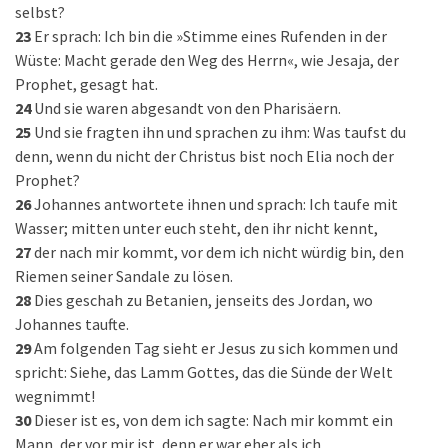
selbst?
23
Er sprach: Ich bin die »Stimme eines Rufenden in der
Wüste: Macht gerade den Weg des Herrn«, wie Jesaja, der
Prophet, gesagt hat.
24
Und sie waren abgesandt von den Pharisäern.
25
Und sie fragten ihn und sprachen zu ihm: Was taufst du
denn, wenn du nicht der Christus bist noch Elia noch der
Prophet?
26
Johannes antwortete ihnen und sprach: Ich taufe mit
Wasser; mitten unter euch steht, den ihr nicht kennt,
27
der nach mir kommt, vor dem ich nicht würdig bin, den
Riemen seiner Sandale zu lösen.
28
Dies geschah zu Betanien, jenseits des Jordan, wo
Johannes taufte.
29
Am folgenden Tag sieht er Jesus zu sich kommen und
spricht: Siehe, das Lamm Gottes, das die Sünde der Welt
wegnimmt!
30
Dieser ist es, von dem ich sagte: Nach mir kommt ein
Mann, der vor mir ist, denn er war eher als ich.