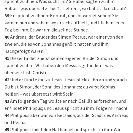
spricht zu ihnen: Was sucht ihr? Sie aber sagten zu ihm:
Rabbi – was übersetzt heißt: Lehrer –, wo hältst du dich auf?
39
Er spricht zu ihnen: Kommt, und ihr werdet sehen! Sie
kamen nun und sahen, wo er sich aufhielt, und blieben jenen
Tag bei ihm. Es war um die zehnte Stunde.
40
Andreas, der Bruder des Simon Petrus, war einer von den
zweien, die es von Johannes gehört hatten und ihm
nachgefolgt waren.
41
Dieser findet zuerst seinen eigenen Bruder Simon und
spricht zu ihm: Wir haben den Messias gefunden – was
übersetzt ist: Christus.
42
Und er führte ihn zu Jesus. Jesus blickte ihn an und sprach:
Du bist Simon, der Sohn des Johannes; du wirst Kephas
heißen – was übersetzt wird: Stein.
43
Am folgenden Tag wollte er nach Galiläa aufbrechen, und
er findet Philippus; und Jesus spricht zu ihm: Folge mir nach!
44
Philippus aber war von Betsaida, aus der Stadt des Andreas
und Petrus.
45
Philippus findet den Nathanael und spricht zu ihm: Wir