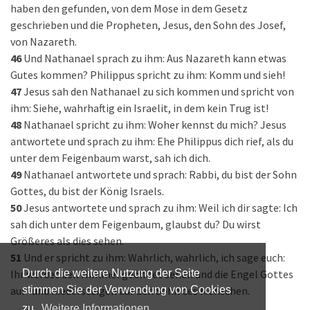
haben den gefunden, von dem Mose in dem Gesetz
geschrieben und die Propheten, Jesus, den Sohn des Josef,
von Nazareth.
46
Und Nathanael sprach zu ihm: Aus Nazareth kann etwas
Gutes kommen? Philippus spricht zu ihm: Komm und sieh!
47
Jesus sah den Nathanael zu sich kommen und spricht von
ihm: Siehe, wahrhaftig ein Israelit, in dem kein Trug ist!
48
Nathanael spricht zu ihm: Woher kennst du mich? Jesus
antwortete und sprach zu ihm: Ehe Philippus dich rief, als du
unter dem Feigenbaum warst, sah ich dich.
49
Nathanael antwortete und sprach: Rabbi, du bist der Sohn
Gottes, du bist der König Israels.
50
Jesus antwortete und sprach zu ihm: Weil ich dir sagte: Ich
sah dich unter dem Feigenbaum, glaubst du? Du wirst
Größeres als dies sehen.
51
Und er spricht zu ihm: Wahrlich, wahrlich, ich sage euch:
Ihr werdet den Himmel geöffnet sehen und die Engel Gottes
Durch die weitere Nutzung der Seite
auf- und niedersteigen auf den Sohn des Menschen.
stimmen Sie der Verwendung von Cookies
zu.
Weitere Informationen