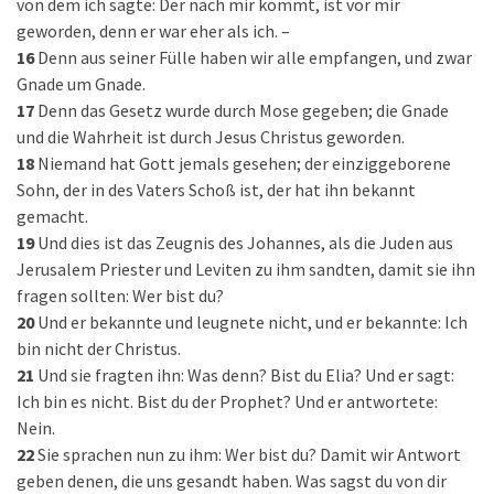
von dem ich sagte: Der nach mir kommt, ist vor mir
geworden, denn er war eher als ich. –
16
Denn aus seiner Fülle haben wir alle empfangen, und zwar
Gnade um Gnade.
17
Denn das Gesetz wurde durch Mose gegeben; die Gnade
und die Wahrheit ist durch Jesus Christus geworden.
18
Niemand hat Gott jemals gesehen; der einziggeborene
Sohn, der in des Vaters Schoß ist, der hat ihn bekannt
gemacht.
19
Und dies ist das Zeugnis des Johannes, als die Juden aus
Jerusalem Priester und Leviten zu ihm sandten, damit sie ihn
fragen sollten: Wer bist du?
20
Und er bekannte und leugnete nicht, und er bekannte: Ich
bin nicht der Christus.
21
Und sie fragten ihn: Was denn? Bist du Elia? Und er sagt:
Ich bin es nicht. Bist du der Prophet? Und er antwortete:
Nein.
22
Sie sprachen nun zu ihm: Wer bist du? Damit wir Antwort
geben denen, die uns gesandt haben. Was sagst du von dir