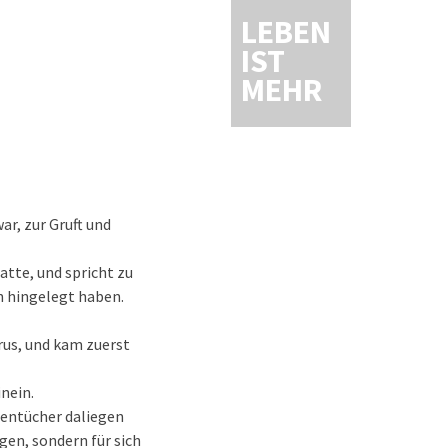
LEBEN
IST
MEHR
r, zur Gruft und
atte, und spricht zu
n hingelegt haben.
rus, und kam zuerst
inein.
inentücher daliegen
gen, sondern für sich