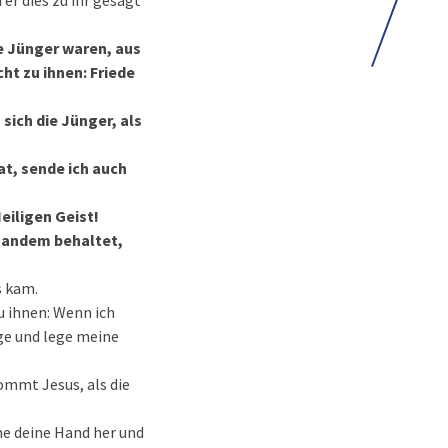
r dies zu ihr gesagt
e Jünger waren, aus
ht zu ihnen: Friede
 sich die Jünger, als
at, sende ich auch
eiligen Geist!
emandem behaltet,
s kam.
u ihnen: Wenn ich
ege und lege meine
ommt Jesus, als die
he deine Hand her und