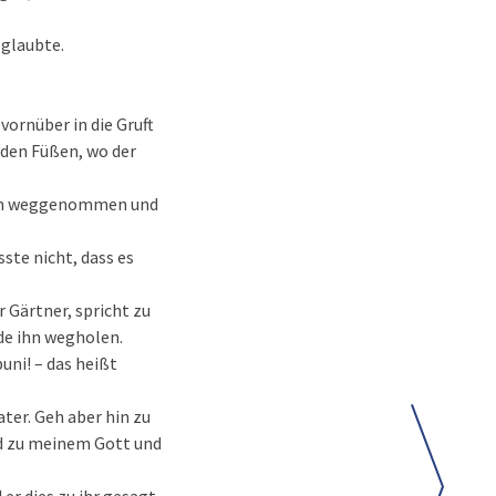
 glaubte.
 vornüber in die Gruft
 den Füßen, wo der
Herrn weggenommen und
sste nicht, dass es
r Gärtner, spricht zu
rde ihn wegholen.
uni! – das heißt
ater. Geh aber hin zu
nd zu meinem Gott und