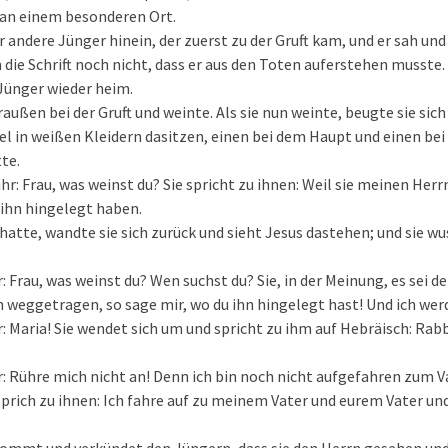
n einem besonderen Ort.
 andere Jünger hinein, der zuerst zu der Gruft kam, und er sah und
 die Schrift noch nicht, dass er aus den Toten auferstehen musste.
Jünger wieder heim.
außen bei der Gruft und weinte. Als sie nun weinte, beugte sie sich
el in weißen Kleidern dasitzen, einen bei dem Haupt und einen bei
te.
ihr: Frau, was weinst du? Sie spricht zu ihnen: Weil sie meinen 
e ihn hingelegt haben.
 hatte, wandte sie sich zurück und sieht Jesus dastehen; und sie wu
r: Frau, was weinst du? Wen suchst du? Sie, in der Meinung, es sei de
n weggetragen, so sage mir, wo du ihn hingelegt hast! Und ich we
r: Maria! Sie wendet sich um und spricht zu ihm auf Hebräisch: Rabb
hr: Rühre mich nicht an! Denn ich bin noch nicht aufgefahren zum V
prich zu ihnen: Ich fahre auf zu meinem Vater und eurem Vater u