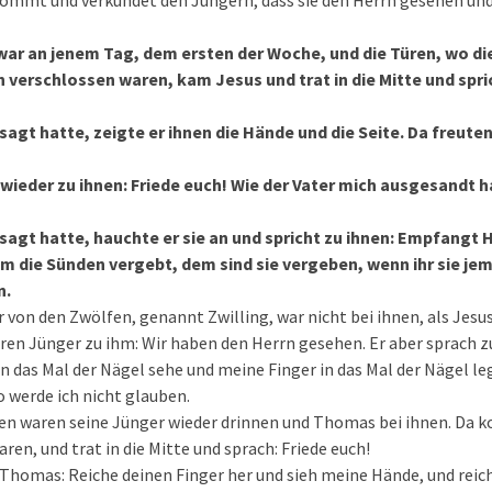
mmt und verkündet den Jüngern, dass sie den Herrn gesehen und e
war an jenem Tag, dem ersten der Woche, und die Türen, wo di
 verschlossen waren, kam Jesus und trat in die Mitte und spric
sagt hatte, zeigte er ihnen die Hände und die Seite. Da freuten
wieder zu ihnen: Friede euch! Wie der Vater mich ausgesandt h
esagt hatte, hauchte er sie an und spricht zu ihnen: Empfangt H
m die Sünden vergebt, dem sind sie vergeben, wenn ihr sie j
n.
 von den Zwölfen, genannt Zwilling, war nicht bei ihnen, als Jesu
ren Jünger zu ihm: Wir haben den Herrn gesehen. Er aber sprach z
n das Mal der Nägel sehe und meine Finger in das Mal der Nägel l
o werde ich nicht glauben.
en waren seine Jünger wieder drinnen und Thomas bei ihnen. Da k
ren, und trat in die Mitte und sprach: Friede euch!
 Thomas: Reiche deinen Finger her und sieh meine Hände, und reic