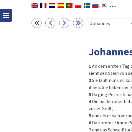
Johannes
1
An dem ersten Tag d
sieht den Stein von 
2
Sie läuft nun und k
ihnen: Sie haben den 
3
Da ging Petrus hinau
4
Die beiden aber lie
zu der Gruft;
5
und als er sich vorn
6
Da kommt Simon Petr
7
und das Schweißtuch