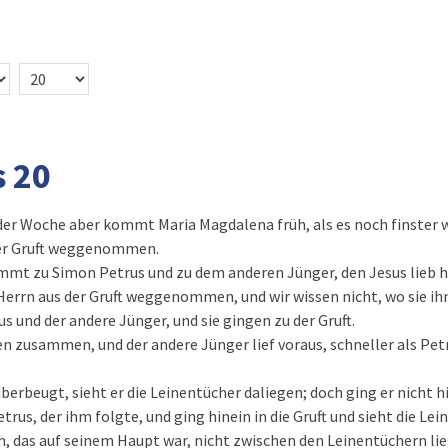
 20
er Woche aber kommt Maria Magdalena früh, als es noch finster wa
der Gruft weggenommen.
ommt zu Simon Petrus und zu dem anderen Jünger, den Jesus lieb h
Herrn aus der Gruft weggenommen, und wir wissen nicht, wo sie ih
s und der andere Jünger, und sie gingen zu der Gruft.
fen zusammen, und der andere Jünger lief voraus, schneller als Pet
überbeugt, sieht er die Leinentücher daliegen; doch ging er nicht h
us, der ihm folgte, und ging hinein in die Gruft und sieht die Le
, das auf seinem Haupt war, nicht zwischen den Leinentüchern lie