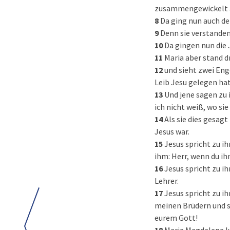
zusammengewickelt a
8
Da ging nun auch der
9
Denn sie verstanden
10
Da gingen nun die 
11
Maria aber stand dr
12
und sieht zwei Eng
Leib Jesu gelegen hat
13
Und jene sagen zu 
ich nicht weiß, wo si
14
Als sie dies gesagt
Jesus war.
15
Jesus spricht zu ih
ihm: Herr, wenn du ih
16
Jesus spricht zu ih
Lehrer.
17
Jesus spricht zu i
meinen Brüdern und s
eurem Gott!