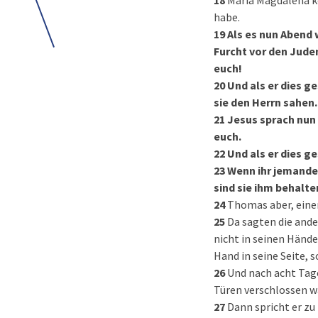
18
Maria Magdalena ko
habe.
19
Als es nun Abend 
Furcht vor den Juden
euch!
20
Und als er dies ge
sie den Herrn sahen.
21
Jesus sprach nun 
euch.
22
Und als er dies g
23
Wenn ihr jemande
sind sie ihm behalte
24
Thomas aber, einer
25
Da sagten die ande
nicht in seinen Hände
Hand in seine Seite, s
26
Und nach acht Tag
Türen verschlossen wa
27
Dann spricht er zu