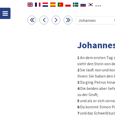
Johannes
1
An dem ersten Tag d
sieht den Stein von 
2
Sie läuft nun und k
ihnen: Sie haben den 
3
Da ging Petrus hinau
4
Die beiden aber lie
zu der Gruft;
5
und als er sich vorn
6
Da kommt Simon Petr
7
und das Schweißtuch