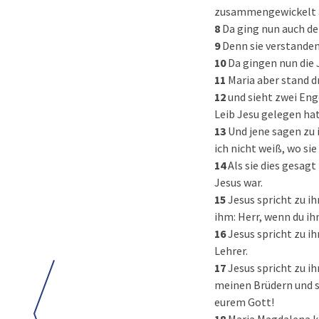
zusammengewickelt a
8
Da ging nun auch der
9
Denn sie verstanden
10
Da gingen nun die 
11
Maria aber stand dr
12
und sieht zwei Eng
Leib Jesu gelegen hat
13
Und jene sagen zu 
ich nicht weiß, wo si
14
Als sie dies gesagt
Jesus war.
15
Jesus spricht zu ih
ihm: Herr, wenn du ih
16
Jesus spricht zu ih
Lehrer.
17
Jesus spricht zu i
meinen Brüdern und s
eurem Gott!