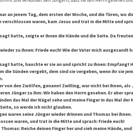
mmt und verkündet den Jüngern, dass sie den Herrn gesehen und e
war an jenem Tag, dem ersten der Woche, und die Türen, wo di
 verschlossen waren, kam Jesus und trat in die Mitte und spric
sagt hatte, zeigte er ihnen die Hände und die Seite. Da freuten
wieder zu ihnen: Friede euch! Wie der Vater mich ausgesandt h
esagt hatte, hauchte er sie an und spricht zu ihnen: Empfangt H
m die Sünden vergebt, dem sind sie vergeben, wenn ihr sie j
n.
r von den Zwölfen, genannt Zwilling, war nicht bei ihnen, als
eren Jünger zu ihm: Wir haben den Herrn gesehen. Er aber spr
Händen das Mal der Nägel sehe und meine Finger in das Mal der
Seite, so werde ich nicht glauben.
gen waren seine Jünger wieder drinnen und Thomas bei ihnen
lossen waren, und trat in die Mitte und sprach: Friede euch!
u Thomas: Reiche deinen Finger her und sieh meine Hände, und