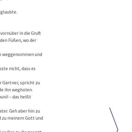
 glaubte.
 vornüber in die Gruft
 den Füßen, wo der
Herrn weggenommen und
sste nicht, dass es
r Gärtner, spricht zu
rde ihn wegholen.
uni! – das heißt
ater. Geh aber hin zu
nd zu meinem Gott und