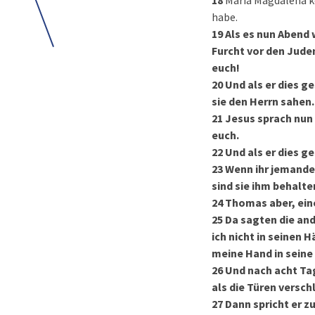
18
Maria Magdalena ko
habe.
19
Als es nun Abend 
Furcht vor den Juden
euch!
20
Und als er dies ge
sie den Herrn sahen.
21
Jesus sprach nun 
euch.
22
Und als er dies g
23
Wenn ihr jemande
sind sie ihm behalte
24
Thomas aber, eine
25
Da sagten die and
ich nicht in seinen 
meine Hand in seine 
26
Und nach acht Ta
als die Türen versch
27
Dann spricht er z