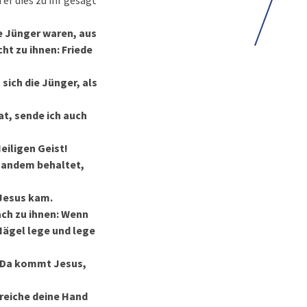
r dies zu ihr gesagt
e Jünger waren, aus
ht zu ihnen: Friede
 sich die Jünger, als
at, sende ich auch
eiligen Geist!
emandem behaltet,
 Jesus kam.
ach zu ihnen: Wenn
 Nägel lege und lege
. Da kommt Jesus,
 reiche deine Hand