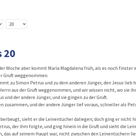
 20
er Woche aber kommt Maria Magdalena früh, als es noch finster wa
der Gruft weggenommen.
ommt zu Simon Petrus und zu dem anderen Jünger, den Jesus lieb h
Herrn aus der Gruft weggenommen, und wir wissen nicht, wo sie ih
s und der andere Jünger, und sie gingen zu der Gruft.
fen zusammen, und der andere Jünger lief voraus, schneller als Pet
überbeugt, sieht er die Leinentücher daliegen; doch ging er nicht h
us, der ihm folgte, und ging hinein in die Gruft und sieht die Le
, das auf seinem Haupt war, nicht zwischen den Leinentüchern lie