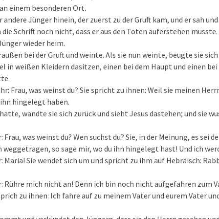
n einem besonderen Ort.
 andere Jünger hinein, der zuerst zu der Gruft kam, und er sah und
 die Schrift noch nicht, dass er aus den Toten auferstehen musste.
Jünger wieder heim.
außen bei der Gruft und weinte. Als sie nun weinte, beugte sie sich
el in weißen Kleidern dasitzen, einen bei dem Haupt und einen bei
te.
ihr: Frau, was weinst du? Sie spricht zu ihnen: Weil sie meinen 
e ihn hingelegt haben.
 hatte, wandte sie sich zurück und sieht Jesus dastehen; und sie wu
r: Frau, was weinst du? Wen suchst du? Sie, in der Meinung, es sei de
n weggetragen, so sage mir, wo du ihn hingelegt hast! Und ich we
r: Maria! Sie wendet sich um und spricht zu ihm auf Hebräisch: Rabb
hr: Rühre mich nicht an! Denn ich bin noch nicht aufgefahren zum V
prich zu ihnen: Ich fahre auf zu meinem Vater und eurem Vater u