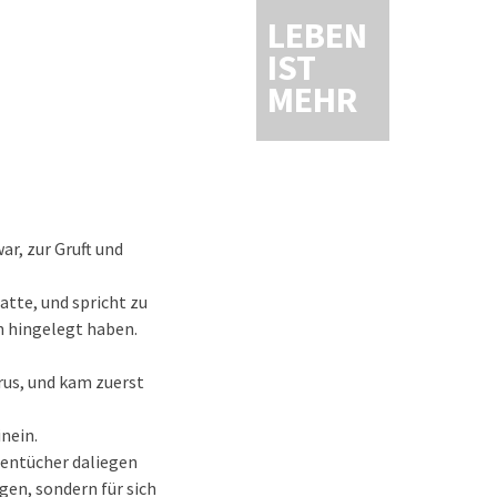
LEBEN
IST
MEHR
r, zur Gruft und
atte, und spricht zu
n hingelegt haben.
rus, und kam zuerst
inein.
inentücher daliegen
gen, sondern für sich