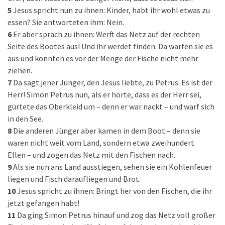
5
Jesus spricht nun zu ihnen: Kinder, habt ihr wohl etwas zu
essen? Sie antworteten ihm: Nein.
6
Er aber sprach zu ihnen: Werft das Netz auf der rechten
Seite des Bootes aus! Und ihr werdet finden. Da warfen sie es
aus und konnten es vor der Menge der Fische nicht mehr
ziehen.
7
Da sagt jener Jünger, den Jesus liebte, zu Petrus: Es ist der
Herr! Simon Petrus nun, als er hörte, dass es der Herr sei,
gürtete das Oberkleid um – denn er war nackt – und warf sich
in den See.
8
Die anderen Jünger aber kamen in dem Boot – denn sie
waren nicht weit vom Land, sondern etwa zweihundert
Ellen – und zogen das Netz mit den Fischen nach.
9
Als sie nun ans Land ausstiegen, sehen sie ein Kohlenfeuer
liegen und Fisch daraufliegen und Brot.
10
Jesus spricht zu ihnen: Bringt her von den Fischen, die ihr
jetzt gefangen habt!
11
Da ging Simon Petrus hinauf und zog das Netz voll großer