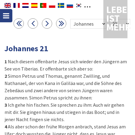
LEBEN
IST
MEHR
Johannes 21
1
Nach diesem offenbarte Jesus sich wieder den Jüngern am
See von Tiberias. Er offenbarte sich aber so:
2
Simon Petrus und Thomas, genannt Zwilling, und
Nathanael, der von Kana in Galiläa war, und die Söhne des
Zebedäus und zwei andere von seinen Jüngern waren
zusammen. Simon Petrus spricht zu ihnen:
3
Ich gehe hin fischen. Sie sprechen zu ihm: Auch wir gehen
mit dir. Sie gingen hinaus und stiegen in das Boot; und in
jener Nacht fingen sie nichts.
4
Als aber schon der frühe Morgen anbrach, stand Jesus am
Ufer; doch wussten die Jünger nicht, dass es Jesus war.