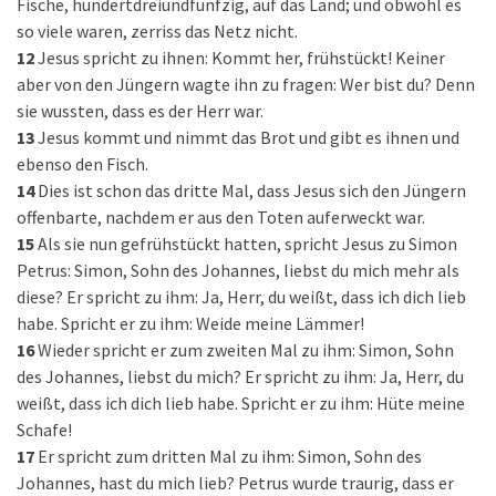
Fische, hundertdreiundfünfzig, auf das Land; und obwohl es
so viele waren, zerriss das Netz nicht.
12
Jesus spricht zu ihnen: Kommt her, frühstückt! Keiner
aber von den Jüngern wagte ihn zu fragen: Wer bist du? Denn
sie wussten, dass es der Herr war.
13
Jesus kommt und nimmt das Brot und gibt es ihnen und
ebenso den Fisch.
14
Dies ist schon das dritte Mal, dass Jesus sich den Jüngern
offenbarte, nachdem er aus den Toten auferweckt war.
15
Als sie nun gefrühstückt hatten, spricht Jesus zu Simon
Petrus: Simon, Sohn des Johannes, liebst du mich mehr als
diese? Er spricht zu ihm: Ja, Herr, du weißt, dass ich dich lieb
habe. Spricht er zu ihm: Weide meine Lämmer!
16
Wieder spricht er zum zweiten Mal zu ihm: Simon, Sohn
des Johannes, liebst du mich? Er spricht zu ihm: Ja, Herr, du
weißt, dass ich dich lieb habe. Spricht er zu ihm: Hüte meine
Schafe!
17
Er spricht zum dritten Mal zu ihm: Simon, Sohn des
Johannes, hast du mich lieb? Petrus wurde traurig, dass er