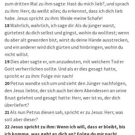
zum dritten Mal zu ihm sagte: Hast du mich lieb?, und sprach
zu ihm: Herr, du weißt alles; du erkennst, dass ich dich lieb
habe. Jesus spricht zu ihm: Weide meine Schafe!
18
Wahrlich, wahrlich, ich sage dir: Als du jünger warst,
gürtetest du dich selbst und gingst, wohin du wolltest; wenn
du aber alt geworden bist, wirst du deine Hände ausstrecken,
und ein anderer wird dich gürten und hinbringen, wohin du
nicht willst.
19
Dies aber sagte er, um anzudeuten, mit welchem Tod er
Gott verherrlichen sollte. Und als er dies gesagt hatte,
spricht er zu ihm: Folge mir nach!
20
Petrus wandte sich um und sieht den Jünger nachfolgen,
den Jesus liebte, der sich auch bei dem Abendessen an seine
Brust gelehnt und gesagt hatte: Herr, wer ist es, der dich
überliefert?
21
Als nun Petrus diesen sah, spricht er zu Jesus: Herr, was
soll aber dieser?
22
Jesus spricht zu ihm: Wenn ich will, dass er bleibt, bis
ich komme, was geht es dich an? Folge du mir nach!