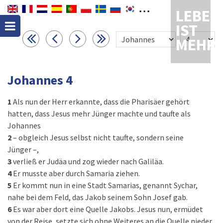
LEBEN
IST
MEHR
Johannes 4
1
Als nun der Herr erkannte, dass die Pharisäer gehört
hatten, dass Jesus mehr Jünger machte und taufte als
Johannes
2
– obgleich Jesus selbst nicht taufte, sondern seine
Jünger –,
3
verließ er Judäa und zog wieder nach Galiläa.
4
Er musste aber durch Samaria ziehen.
5
Er kommt nun in eine Stadt Samarias, genannt Sychar,
nahe bei dem Feld, das Jakob seinem Sohn Josef gab.
6
Es war aber dort eine Quelle Jakobs. Jesus nun, ermüdet
von der Reise, setzte sich ohne Weiteres an die Quelle nieder.