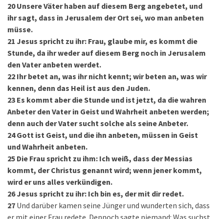
20
Unsere Väter haben auf diesem Berg angebetet, und
ihr sagt, dass in Jerusalem der Ort sei, wo man anbeten
müsse.
21
Jesus spricht zu ihr: Frau, glaube mir, es kommt die
Stunde, da ihr weder auf diesem Berg noch in Jerusalem
den Vater anbeten werdet.
22
Ihr betet an, was ihr nicht kennt; wir beten an, was wir
kennen, denn das Heil ist aus den Juden.
23
Es kommt aber die Stunde und ist jetzt, da die wahren
Anbeter den Vater in Geist und Wahrheit anbeten werden;
denn auch der Vater sucht solche als seine Anbeter.
24
Gott ist Geist, und die ihn anbeten, müssen in Geist
und Wahrheit anbeten.
25
Die Frau spricht zu ihm: Ich weiß, dass der Messias
kommt, der Christus genannt wird; wenn jener kommt,
wird er uns alles verkündigen.
26
Jesus spricht zu ihr: Ich bin es, der mit dir redet.
27
Und darüber kamen seine Jünger und wunderten sich, dass
er mit einer Frau redete. Dennoch sagte niemand: Was suchst