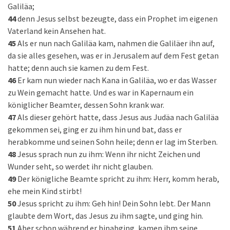
Galiläa;
44
denn Jesus selbst bezeugte, dass ein Prophet im eigenen
Vaterland kein Ansehen hat.
45
Als er nun nach Galiläa kam, nahmen die Galiläer ihn auf,
da sie alles gesehen, was er in Jerusalem auf dem Fest getan
hatte; denn auch sie kamen zu dem Fest.
46
Er kam nun wieder nach Kana in Galiläa, wo er das Wasser
zu Wein gemacht hatte. Und es war in Kapernaum ein
königlicher Beamter, dessen Sohn krank war.
47
Als dieser gehört hatte, dass Jesus aus Judäa nach Galiläa
gekommen sei, ging er zu ihm hin und bat, dass er
herabkomme und seinen Sohn heile; denn er lag im Sterben.
48
Jesus sprach nun zu ihm: Wenn ihr nicht Zeichen und
Wunder seht, so werdet ihr nicht glauben.
49
Der königliche Beamte spricht zu ihm: Herr, komm herab,
ehe mein Kind stirbt!
50
Jesus spricht zu ihm: Geh hin! Dein Sohn lebt. Der Mann
glaubte dem Wort, das Jesus zu ihm sagte, und ging hin.
51
Aber schon während er hinabging, kamen ihm seine