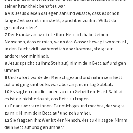
seiner Krankheit behaftet war.
6
Als Jesus diesen daliegen sah und wusste, dass es schon
lange Zeit so mit ihm steht, spricht er zu ihm: Willst du
gesund werden?
7
Der Kranke antwortete ihm: Herr, ich habe keinen
Menschen, dass er mich, wenn das Wasser bewegt worden ist,
in den Teich wirft; während ich aber komme, steigt ein
anderer vor mir hinab.
8
Jesus spricht zu ihm: Steh auf, nimm dein Bett auf und geh
umher!
9
Und sofort wurde der Mensch gesund und nahm sein Bett
auf und ging umher. Es war aber an jenem Tag Sabbat.
10
Es sagten nun die Juden zu dem Geheilten: Es ist Sabbat,
es ist dir nicht erlaubt, das Bett zu tragen.
11
Er antwortete ihnen: Der mich gesund machte, der sagte
zu mir: Nimm dein Bett auf und geh umher.
12
Sie fragten ihn: Wer ist der Mensch, der zu dir sagte: Nimm
dein Bett auf und geh umher?