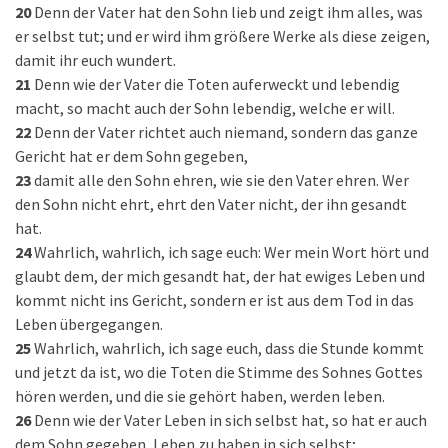
20
Denn der Vater hat den Sohn lieb und zeigt ihm alles, was
er selbst tut; und er wird ihm größere Werke als diese zeigen,
damit ihr euch wundert.
21
Denn wie der Vater die Toten auferweckt und lebendig
macht, so macht auch der Sohn lebendig, welche er will.
22
Denn der Vater richtet auch niemand, sondern das ganze
Gericht hat er dem Sohn gegeben,
23
damit alle den Sohn ehren, wie sie den Vater ehren. Wer
den Sohn nicht ehrt, ehrt den Vater nicht, der ihn gesandt
hat.
24
Wahrlich, wahrlich, ich sage euch: Wer mein Wort hört und
glaubt dem, der mich gesandt hat, der hat ewiges Leben und
kommt nicht ins Gericht, sondern er ist aus dem Tod in das
Leben übergegangen.
25
Wahrlich, wahrlich, ich sage euch, dass die Stunde kommt
und jetzt da ist, wo die Toten die Stimme des Sohnes Gottes
hören werden, und die sie gehört haben, werden leben.
26
Denn wie der Vater Leben in sich selbst hat, so hat er auch
dem Sohn gegeben, Leben zu haben in sich selbst;