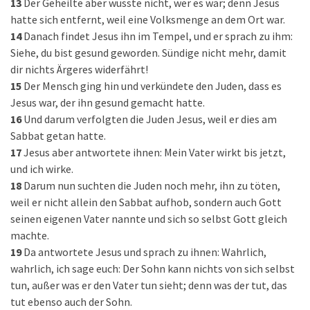
13
Der Geheilte aber wusste nicht, wer es war; denn Jesus
hatte sich entfernt, weil eine Volksmenge an dem Ort war.
14
Danach findet Jesus ihn im Tempel, und er sprach zu ihm:
Siehe, du bist gesund geworden. Sündige nicht mehr, damit
dir nichts Ärgeres widerfährt!
15
Der Mensch ging hin und verkündete den Juden, dass es
Jesus war, der ihn gesund gemacht hatte.
16
Und darum verfolgten die Juden Jesus, weil er dies am
Sabbat getan hatte.
17
Jesus aber antwortete ihnen: Mein Vater wirkt bis jetzt,
und ich wirke.
18
Darum nun suchten die Juden noch mehr, ihn zu töten,
weil er nicht allein den Sabbat aufhob, sondern auch Gott
seinen eigenen Vater nannte und sich so selbst Gott gleich
machte.
19
Da antwortete Jesus und sprach zu ihnen: Wahrlich,
wahrlich, ich sage euch: Der Sohn kann nichts von sich selbst
tun, außer was er den Vater tun sieht; denn was der tut, das
tut ebenso auch der Sohn.