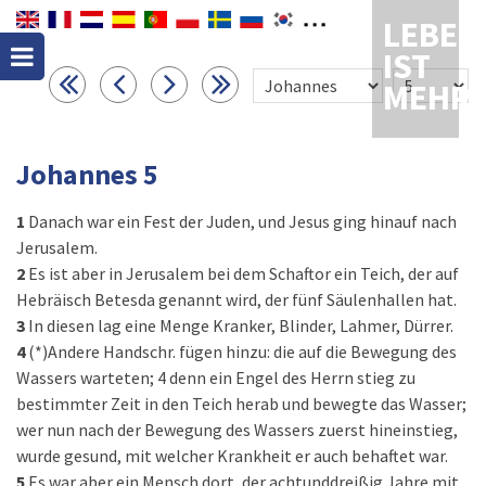
LEBEN
IST
MEHR
Johannes 5
1
Danach war ein Fest der Juden, und Jesus ging hinauf nach
Jerusalem.
2
Es ist aber in Jerusalem bei dem Schaftor ein Teich, der auf
Hebräisch Betesda genannt wird, der fünf Säulenhallen hat.
3
In diesen lag eine Menge Kranker, Blinder, Lahmer, Dürrer.
4
(*)Andere Handschr. fügen hinzu: die auf die Bewegung des
Wassers warteten; 4 denn ein Engel des Herrn stieg zu
bestimmter Zeit in den Teich herab und bewegte das Wasser;
wer nun nach der Bewegung des Wassers zuerst hineinstieg,
wurde gesund, mit welcher Krankheit er auch behaftet war.
5
Es war aber ein Mensch dort, der achtunddreißig Jahre mit