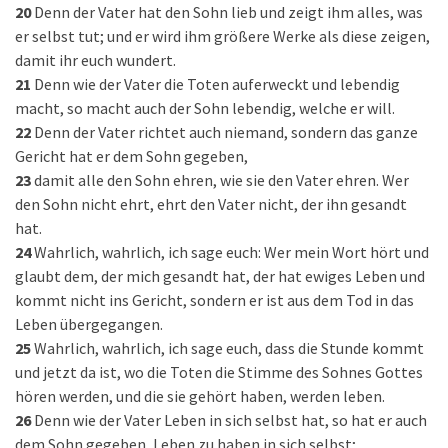
20
Denn der Vater hat den Sohn lieb und zeigt ihm alles, was
er selbst tut; und er wird ihm größere Werke als diese zeigen,
damit ihr euch wundert.
21
Denn wie der Vater die Toten auferweckt und lebendig
macht, so macht auch der Sohn lebendig, welche er will.
22
Denn der Vater richtet auch niemand, sondern das ganze
Gericht hat er dem Sohn gegeben,
23
damit alle den Sohn ehren, wie sie den Vater ehren. Wer
den Sohn nicht ehrt, ehrt den Vater nicht, der ihn gesandt
hat.
24
Wahrlich, wahrlich, ich sage euch: Wer mein Wort hört und
glaubt dem, der mich gesandt hat, der hat ewiges Leben und
kommt nicht ins Gericht, sondern er ist aus dem Tod in das
Leben übergegangen.
25
Wahrlich, wahrlich, ich sage euch, dass die Stunde kommt
und jetzt da ist, wo die Toten die Stimme des Sohnes Gottes
hören werden, und die sie gehört haben, werden leben.
26
Denn wie der Vater Leben in sich selbst hat, so hat er auch
dem Sohn gegeben, Leben zu haben in sich selbst;