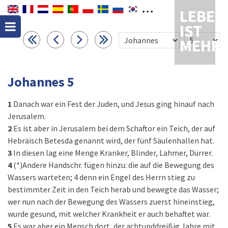
LEBEN
IST
MEHR
Johannes 5
1
Danach war ein Fest der Juden, und Jesus ging hinauf nach
Jerusalem.
2
Es ist aber in Jerusalem bei dem Schaftor ein Teich, der auf
Hebräisch Betesda genannt wird, der fünf Säulenhallen hat.
3
In diesen lag eine Menge Kranker, Blinder, Lahmer, Dürrer.
4
(*)Andere Handschr. fügen hinzu: die auf die Bewegung des
Wassers warteten; 4 denn ein Engel des Herrn stieg zu
bestimmter Zeit in den Teich herab und bewegte das Wasser;
wer nun nach der Bewegung des Wassers zuerst hineinstieg,
wurde gesund, mit welcher Krankheit er auch behaftet war.
5
Es war aber ein Mensch dort, der achtunddreißig Jahre mit