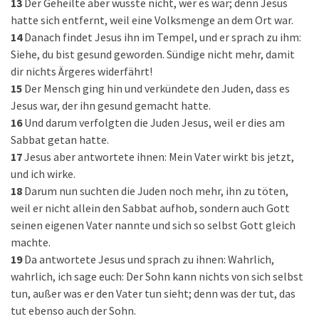
13
Der Geheilte aber wusste nicht, wer es war; denn Jesus
hatte sich entfernt, weil eine Volksmenge an dem Ort war.
14
Danach findet Jesus ihn im Tempel, und er sprach zu ihm:
Siehe, du bist gesund geworden. Sündige nicht mehr, damit
dir nichts Ärgeres widerfährt!
15
Der Mensch ging hin und verkündete den Juden, dass es
Jesus war, der ihn gesund gemacht hatte.
16
Und darum verfolgten die Juden Jesus, weil er dies am
Sabbat getan hatte.
17
Jesus aber antwortete ihnen: Mein Vater wirkt bis jetzt,
und ich wirke.
18
Darum nun suchten die Juden noch mehr, ihn zu töten,
weil er nicht allein den Sabbat aufhob, sondern auch Gott
seinen eigenen Vater nannte und sich so selbst Gott gleich
machte.
19
Da antwortete Jesus und sprach zu ihnen: Wahrlich,
wahrlich, ich sage euch: Der Sohn kann nichts von sich selbst
tun, außer was er den Vater tun sieht; denn was der tut, das
tut ebenso auch der Sohn.