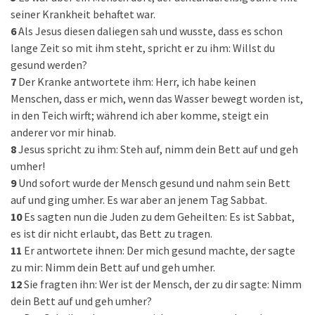
seiner Krankheit behaftet war.
6
Als Jesus diesen daliegen sah und wusste, dass es schon
lange Zeit so mit ihm steht, spricht er zu ihm: Willst du
gesund werden?
7
Der Kranke antwortete ihm: Herr, ich habe keinen
Menschen, dass er mich, wenn das Wasser bewegt worden ist,
in den Teich wirft; während ich aber komme, steigt ein
anderer vor mir hinab.
8
Jesus spricht zu ihm: Steh auf, nimm dein Bett auf und geh
umher!
9
Und sofort wurde der Mensch gesund und nahm sein Bett
auf und ging umher. Es war aber an jenem Tag Sabbat.
10
Es sagten nun die Juden zu dem Geheilten: Es ist Sabbat,
es ist dir nicht erlaubt, das Bett zu tragen.
11
Er antwortete ihnen: Der mich gesund machte, der sagte
zu mir: Nimm dein Bett auf und geh umher.
12
Sie fragten ihn: Wer ist der Mensch, der zu dir sagte: Nimm
dein Bett auf und geh umher?