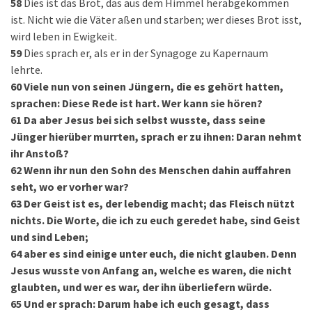
58
Dies ist das Brot, das aus dem Himmel herabgekommen
ist. Nicht wie die Väter aßen und starben; wer dieses Brot isst,
wird leben in Ewigkeit.
59
Dies sprach er, als er in der Synagoge zu Kapernaum
lehrte.
60
Viele nun von seinen Jüngern, die es gehört hatten,
sprachen: Diese Rede ist hart. Wer kann sie hören?
61
Da aber Jesus bei sich selbst wusste, dass seine
Jünger hierüber murrten, sprach er zu ihnen: Daran nehmt
ihr Anstoß?
62
Wenn ihr nun den Sohn des Menschen dahin auffahren
seht, wo er vorher war?
63
Der Geist ist es, der lebendig macht; das Fleisch nützt
nichts. Die Worte, die ich zu euch geredet habe, sind Geist
und sind Leben;
64
aber es sind einige unter euch, die nicht glauben. Denn
Jesus wusste von Anfang an, welche es waren, die nicht
glaubten, und wer es war, der ihn überliefern würde.
65
Und er sprach: Darum habe ich euch gesagt, dass