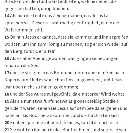
Brocken von den fünf Gerstenbroten, welche denen, die
gegessen hatten, übrig blieben.
14
Als nun die Leute das Zeichen sahen, das Jesus tat,
sprachen sie: Dieser ist wahrhaftig der Prophet, der in die
Welt kommen soll.
15
Da nun Jesus erkannte, dass sie kommen und ihn ergreifen
wollten, um ihn zum König zu machen, zog er sich wieder auf
den Berg zurück, er allein.
16
Als es aber Abend geworden war, gingen seine Jünger
hinab an den See;
17
und sie stiegen in das Boot und fuhren über den See nach
Kapernaum. Und es war schon finster geworden, und Jesus
war noch nicht zu ihnen gekommen;
18
und der See wurde aufgewühlt, da ein starker Wind wehte.
19
Als sie nun etwa fünfundzwanzig oder dreißig Stadien
gerudert waren, sehen sie Jesus auf dem See dahergehen und
nahe an das Boot herankommen, und sie fürchteten sich.
20
Er aber spricht zu ihnen: Ich bin es, fürchtet euch nicht!
21
Sie wollten ihn nun in das Boot nehmen, und sogleich war