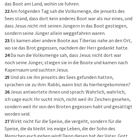
das Boot am Land, wohin sie fuhren.
22
Am folgenden Tag sah die Volksmenge, die jenseits des
Sees stand, dass dort kein anderes Boot war als nur eines, und
dass Jesus nicht mit seinen Jüngern in das Boot gestiegen,
sondern seine Jünger allein weggefahren waren.
23
Es kamen aber andere Boote aus Tiberias nahe an den Ort,
wo sie das Brot gegessen, nachdem der Herr gedankt hatte.
24
Da nun die Volksmenge sah, dass Jesus nicht dort war
noch seine Jünger, stiegen sie in die Boote und kamen nach
Kapernaum und suchten Jesus.
25
Und als sie ihn jenseits des Sees gefunden hatten,
sprachen sie zu ihm: Rabbi, wann bist du hierhergekommen?
26
Jesus antwortete ihnen und sprach: Wahrlich, wahrlich,
ich sage euch: Ihr sucht mich, nicht weil ihr Zeichen gesehen,
sondern weil ihr von den Broten gegessen habt und gesättigt
worden seid.
27
Wirkt nicht für die Speise, die vergeht, sondern für die
Speise, die da bleibt ins ewige Leben, die der Sohn des
Menschen euch geben wird! Denn diesen hat der Vater, Gott,