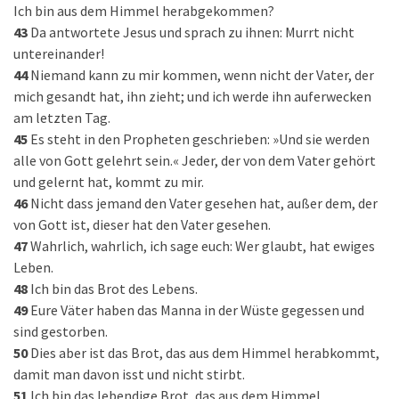
Ich bin aus dem Himmel herabgekommen?
43
Da antwortete Jesus und sprach zu ihnen: Murrt nicht
untereinander!
44
Niemand kann zu mir kommen, wenn nicht der Vater, der
mich gesandt hat, ihn zieht; und ich werde ihn auferwecken
am letzten Tag.
45
Es steht in den Propheten geschrieben: »Und sie werden
alle von Gott gelehrt sein.« Jeder, der von dem Vater gehört
und gelernt hat, kommt zu mir.
46
Nicht dass jemand den Vater gesehen hat, außer dem, der
von Gott ist, dieser hat den Vater gesehen.
47
Wahrlich, wahrlich, ich sage euch: Wer glaubt, hat ewiges
Leben.
48
Ich bin das Brot des Lebens.
49
Eure Väter haben das Manna in der Wüste gegessen und
sind gestorben.
50
Dies aber ist das Brot, das aus dem Himmel herabkommt,
damit man davon isst und nicht stirbt.
51
Ich bin das lebendige Brot, das aus dem Himmel