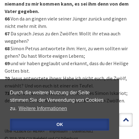
niemand zu mir kommen kann, es sei ihm denn von dem
Vater gegeben.
66
Von da an gingen viele seiner Jünger zurück und gingen
nicht mehr mit ihm.
67
Da sprach Jesus zu den Zwölfen: Wollt ihr etwa auch
weggehen?
68
Simon Petrus antwortete ihm: Herr, zu wem sollten wir
gehen? Du hast Worte ewigen Lebens;
69
und wir haben geglaubt und erkannt, dass du der Heilige
Gottes bist.
70
Jesus antwortete ihnen: Habe ich nicht euch, die Zwölf,
erwählt? Und von euch ist einer ein Teufel.
71
Er sprach aber von Judas, dem Sohn des Simon Iskariot;
Durch die weitere Nutzung der Seite
denn dieser sollte ihn überliefern, einer von den Zwölfen.
stimmen Sie der Verwendung von Cookies
zu.
Weitere Informationen
OK
Über »LEBEN IST MEHR«
Impressum
Datenschutz
2018-2026
CLV Bielefeld
und
CV Dillenburg