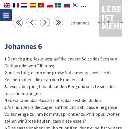
LEBEN
IST
MEHR
Johannes 6
1
Danach ging Jesus weg auf die andere Seite des Sees von
Galiläa oder von Tiberias;
2
und es folgte ihm eine große Volksmenge, weil sie die
Zeichen sahen, die er an den Kranken tat.
3
Jesus aber ging hinauf auf den Berg und setzte sich dort
mit seinen Jüngern.
4
Es war aber das Passah nahe, das Fest der Juden.
5
Als nun Jesus die Augen aufhob und sah, dass eine große
Volksmenge zu ihm kommt, spricht er zu Philippus: Woher
sollen wir Brote kaufen, dass diese essen?
6
Dies sagte er aber, um ihn zu prüfen; denn er selbst wusste,