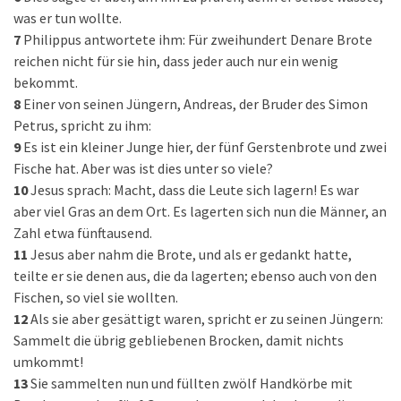
was er tun wollte.
7
Philippus antwortete ihm: Für zweihundert Denare Brote
reichen nicht für sie hin, dass jeder auch nur ein wenig
bekommt.
8
Einer von seinen Jüngern, Andreas, der Bruder des Simon
Petrus, spricht zu ihm:
9
Es ist ein kleiner Junge hier, der fünf Gerstenbrote und zwei
Fische hat. Aber was ist dies unter so viele?
10
Jesus sprach: Macht, dass die Leute sich lagern! Es war
aber viel Gras an dem Ort. Es lagerten sich nun die Männer, an
Zahl etwa fünftausend.
11
Jesus aber nahm die Brote, und als er gedankt hatte,
teilte er sie denen aus, die da lagerten; ebenso auch von den
Fischen, so viel sie wollten.
12
Als sie aber gesättigt waren, spricht er zu seinen Jüngern:
Sammelt die übrig gebliebenen Brocken, damit nichts
umkommt!
13
Sie sammelten nun und füllten zwölf Handkörbe mit