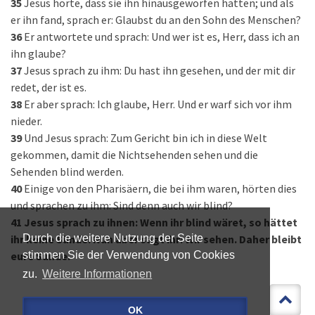
35
Jesus hörte, dass sie ihn hinausgeworfen hatten; und als
er ihn fand, sprach er: Glaubst du an den Sohn des Menschen?
36
Er antwortete und sprach: Und wer ist es, Herr, dass ich an
ihn glaube?
37
Jesus sprach zu ihm: Du hast ihn gesehen, und der mit dir
redet, der ist es.
38
Er aber sprach: Ich glaube, Herr. Und er warf sich vor ihm
nieder.
39
Und Jesus sprach: Zum Gericht bin ich in diese Welt
gekommen, damit die Nichtsehenden sehen und die
Sehenden blind werden.
40
Einige von den Pharisäern, die bei ihm waren, hörten dies
und sprachen zu ihm: Sind denn auch wir blind?
41
Jesus sprach zu ihnen: Wenn ihr blind wäret, so hättet
ihr keine Sünde. Nun aber sagt ihr: Wir sehen. Daher bleibt
Durch die weitere Nutzung der Seite
eure Sünde.
stimmen Sie der Verwendung von Cookies
zu.
Weitere Informationen
OK