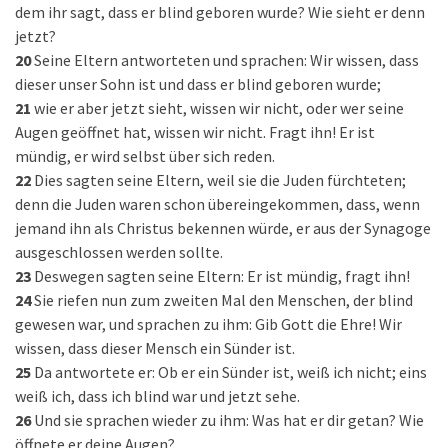
dem ihr sagt, dass er blind geboren wurde? Wie sieht er denn
jetzt?
20
Seine Eltern antworteten und sprachen: Wir wissen, dass
dieser unser Sohn ist und dass er blind geboren wurde;
21
wie er aber jetzt sieht, wissen wir nicht, oder wer seine
Augen geöffnet hat, wissen wir nicht. Fragt ihn! Er ist
mündig, er wird selbst über sich reden.
22
Dies sagten seine Eltern, weil sie die Juden fürchteten;
denn die Juden waren schon übereingekommen, dass, wenn
jemand ihn als Christus bekennen würde, er aus der Synagoge
ausgeschlossen werden sollte.
23
Deswegen sagten seine Eltern: Er ist mündig, fragt ihn!
24
Sie riefen nun zum zweiten Mal den Menschen, der blind
gewesen war, und sprachen zu ihm: Gib Gott die Ehre! Wir
wissen, dass dieser Mensch ein Sünder ist.
25
Da antwortete er: Ob er ein Sünder ist, weiß ich nicht; eins
weiß ich, dass ich blind war und jetzt sehe.
26
Und sie sprachen wieder zu ihm: Was hat er dir getan? Wie
öffnete er deine Augen?