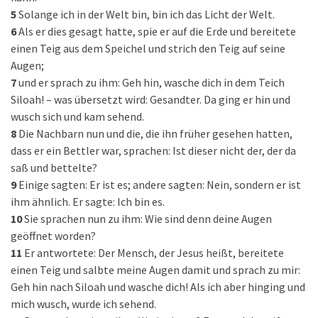
5
Solange ich in der Welt bin, bin ich das Licht der Welt.
6
Als er dies gesagt hatte, spie er auf die Erde und bereitete
einen Teig aus dem Speichel und strich den Teig auf seine
Augen;
7
und er sprach zu ihm: Geh hin, wasche dich in dem Teich
Siloah! – was übersetzt wird: Gesandter. Da ging er hin und
wusch sich und kam sehend.
8
Die Nachbarn nun und die, die ihn früher gesehen hatten,
dass er ein Bettler war, sprachen: Ist dieser nicht der, der da
saß und bettelte?
9
Einige sagten: Er ist es; andere sagten: Nein, sondern er ist
ihm ähnlich. Er sagte: Ich bin es.
10
Sie sprachen nun zu ihm: Wie sind denn deine Augen
geöffnet worden?
11
Er antwortete: Der Mensch, der Jesus heißt, bereitete
einen Teig und salbte meine Augen damit und sprach zu mir:
Geh hin nach Siloah und wasche dich! Als ich aber hinging und
mich wusch, wurde ich sehend.