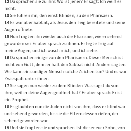
12
Da sprachen sie zu ihm: Wo ist jener? Er sagt: Ich weiß es
nicht.
13
Sie führen ihn, den einst Blinden, zu den Pharisäern.
14
Es war aber Sabbat, als Jesus den Teig bereitete und seine
Augen öffnete.
15
Nun fragten ihn wieder auch die Pharisäer, wie er sehend
geworden sei. Er aber sprach zu ihnen: Er legte Teig auf
meine Augen, und ich wusch mich, und ich sehe.
16
Da sprachen einige von den Pharisäern: Dieser Mensch ist
nicht von Gott, denn er hält den Sabbat nicht. Andere sagten:
Wie kann ein sündiger Mensch solche Zeichen tun? Und es war
Zwiespalt unter ihnen.
17
Sie sagen nun wieder zu dem Blinden: Was sagst du von
ihm, weil er deine Augen geöffnet hat? Er aber sprach: Er ist
ein Prophet.
18
Es glaubten nun die Juden nicht von ihm, dass er blind war
und sehend geworden, bis sie die Eltern dessen riefen, der
sehend geworden war.
19
Und sie fragten sie und sprachen: Ist dieser euer Sohn, von