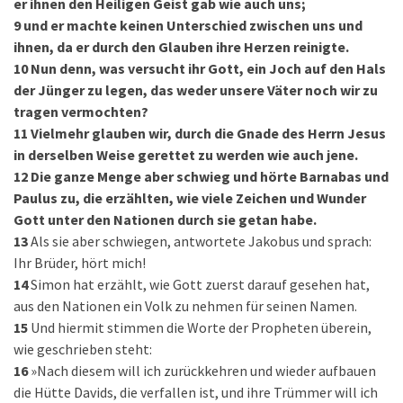
er ihnen den Heiligen Geist gab wie auch uns;
9
und er machte keinen Unterschied zwischen uns und
ihnen, da er durch den Glauben ihre Herzen reinigte.
10
Nun denn, was versucht ihr Gott, ein Joch auf den Hals
der Jünger zu legen, das weder unsere Väter noch wir zu
tragen vermochten?
11
Vielmehr glauben wir, durch die Gnade des Herrn Jesus
in derselben Weise gerettet zu werden wie auch jene.
12
Die ganze Menge aber schwieg und hörte Barnabas und
Paulus zu, die erzählten, wie viele Zeichen und Wunder
Gott unter den Nationen durch sie getan habe.
13
Als sie aber schwiegen, antwortete Jakobus und sprach:
Ihr Brüder, hört mich!
14
Simon hat erzählt, wie Gott zuerst darauf gesehen hat,
aus den Nationen ein Volk zu nehmen für seinen Namen.
15
Und hiermit stimmen die Worte der Propheten überein,
wie geschrieben steht:
16
»Nach diesem will ich zurückkehren und wieder aufbauen
die Hütte Davids, die verfallen ist, und ihre Trümmer will ich