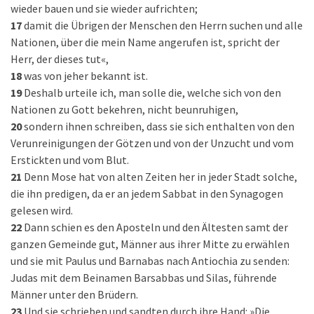
wieder bauen und sie wieder aufrichten;
17
damit die Übrigen der Menschen den Herrn suchen und alle
Nationen, über die mein Name angerufen ist, spricht der
Herr, der dieses tut«,
18
was von jeher bekannt ist.
19
Deshalb urteile ich, man solle die, welche sich von den
Nationen zu Gott bekehren, nicht beunruhigen,
20
sondern ihnen schreiben, dass sie sich enthalten von den
Verunreinigungen der Götzen und von der Unzucht und vom
Erstickten und vom Blut.
21
Denn Mose hat von alten Zeiten her in jeder Stadt solche,
die ihn predigen, da er an jedem Sabbat in den Synagogen
gelesen wird.
22
Dann schien es den Aposteln und den Ältesten samt der
ganzen Gemeinde gut, Männer aus ihrer Mitte zu erwählen
und sie mit Paulus und Barnabas nach Antiochia zu senden:
Judas mit dem Beinamen Barsabbas und Silas, führende
Männer unter den Brüdern.
23
Und sie schrieben und sandten durch ihre Hand: »Die