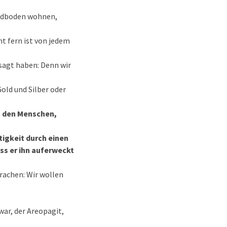
Erdboden wohnen,
ht fern ist von jedem
esagt haben: Denn wir
old und Silber oder
t den Menschen,
tigkeit durch einen
ss er ihn auferweckt
prachen: Wir wollen
war, der Areopagit,