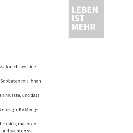
LEBEN
IST
MEHR
ssalonich, wo eine
i Sabbaten mit ihnen
hen musste, und dass
nd eine große Menge
 zu sich, machten
s und suchten sie