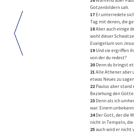
16
Während aber Paulus
Götzenbildern sah.
17
Er unterredete si
Tag mit denen, die g
18
Aber auch einige d
wohl dieser Schwätzer
Evangelium von Jesus
19
Und sie ergriffen 
von der du redest?
20
Denn du bringst e
21
Alle Athener aber 
etwas Neues zu sagen
22
Paulus aber stand 
Beziehung den Götter
23
Denn als ich umher
war: Einem unbekannte
24
Der Gott, der die 
nicht in Tempeln, di
25
auch wird er nicht