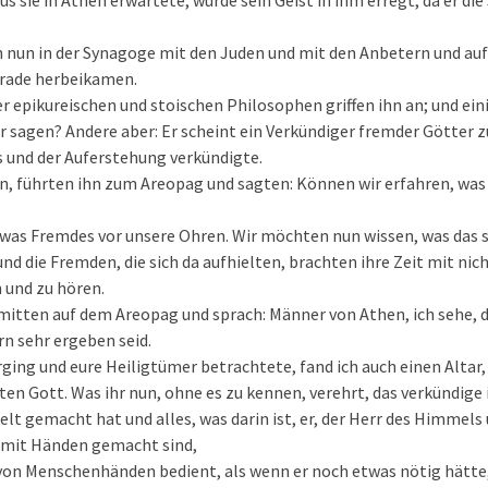
 sie in Athen erwartete, wurde sein Geist in ihm erregt, da er die
ch nun in der Synagoge mit den Juden und mit den Anbetern und au
erade herbeikamen.
er epikureischen und stoischen Philosophen griffen ihn an; und ein
 sagen? Andere aber: Er scheint ein Verkündiger fremder Götter zu 
 und der Auferstehung verkündigte.
ihn, führten ihn zum Areopag und sagten: Können wir erfahren, was 
twas Fremdes vor unsere Ohren. Wir möchten nun wissen, was das 
und die Fremden, die sich da aufhielten, brachten ihre Zeit mit nic
 und zu hören.
mitten auf dem Areopag und sprach: Männer von Athen, ich sehe, da
n sehr ergeben seid.
ging und eure Heiligtümer betrachtete, fand ich auch einen Altar, 
n Gott. Was ihr nun, ohne es zu kennen, verehrt, das verkündige 
Welt gemacht hat und alles, was darin ist, er, der Herr des Himmels
e mit Händen gemacht sind,
 von Menschenhänden bedient, als wenn er noch etwas nötig hätte, 