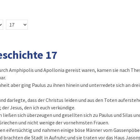
eschichte 17
rch Amphipolis und Apollonia gereist waren, kamen sie nach The
ar.
eit aber ging Paulus zu ihnen hinein und unterredete sich an dre
und darlegte, dass der Christus leiden und aus den Toten auferste
t; der Jesus, den ich euch verkündige.
n ließen sich überzeugen und gesellten sich zu Paulus und Silas u
riechen und nicht wenige der vornehmsten Frauen.
den eifersüchtig und nahmen einige böse Männer vom Gassenpöbel
d brachten die Stadt in Aufruhr; und sie traten vor das Haus Jason