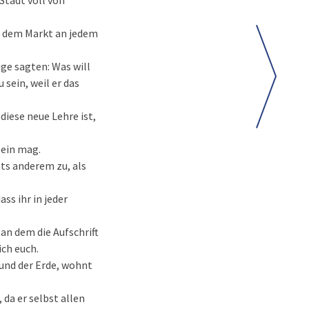
 Stadt voll von
f dem Markt an jedem
ige sagten: Was will
sein, weil er das
diese neue Lehre ist,
sein mag.
hts anderem zu, als
ss ihr in jeder
an dem die Aufschrift
ich euch.
 und der Erde, wohnt
da er selbst allen