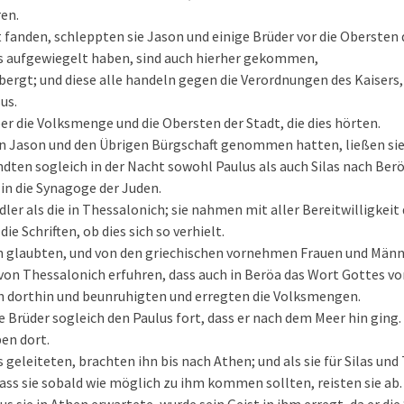
ren.
ht fanden, schleppten sie Jason und einige Brüder vor die Obersten 
eis aufgewiegelt haben, sind auch hierher gekommen,
bergt; und diese alle handeln gegen die Verordnungen des Kaisers, 
us.
er die Volksmenge und die Obersten der Stadt, die dies hörten.
 Jason und den Übrigen Bürgschaft genommen hatten, ließen sie s
dten sogleich in der Nacht sowohl Paulus als auch Silas nach Beröa
n die Synagoge der Juden.
dler als die in Thessalonich; sie nahmen mit aller Bereitwilligkeit
ie Schriften, ob dies sich so verhielt.
en glaubten, und von den griechischen vornehmen Frauen und Männ
 von Thessalonich erfuhren, dass auch in Beröa das Wort Gottes v
h dorthin und beunruhigten und erregten die Volksmengen.
e Brüder sogleich den Paulus fort, dass er nach dem Meer hin ging.
en dort.
s geleiteten, brachten ihn bis nach Athen; und als sie für Silas u
ss sie sobald wie möglich zu ihm kommen sollten, reisten sie ab.