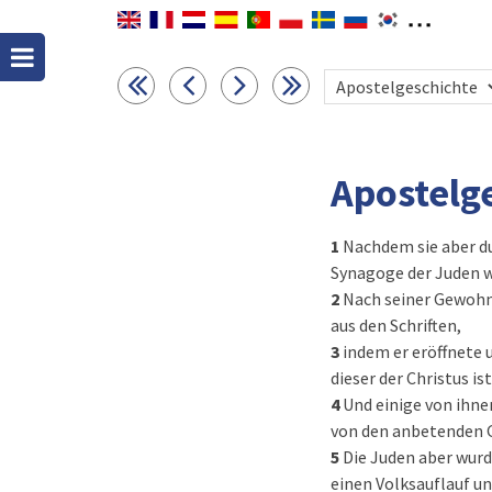
Apostelg
1
Nachdem sie aber du
Synagoge der Juden w
2
Nach seiner Gewohnh
aus den Schriften,
3
indem er eröffnete 
dieser der Christus is
4
Und einige von ihne
von den anbetenden G
5
Die Juden aber wur
einen Volksauflauf un