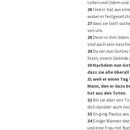
Leben und Odem und a
26
Und er hat aus ei
wobei er festgesetzt
27
dass sie Gott suche
von uns.
28
Denn in ihm leben 
sind auch sein Geschl
29
Da wir nun Gottes 
Stein, einem Gebilde 
30
Nachdem nun Gott
dass sie alle überal
31
weil er einen Tag
Mann, den er dazu b
hat aus den Toten.
32
Als sie aber von T
dich darüber auch no
33
So ging Paulus aus 
34
Einige Männer aber
und eine Frau mit Na