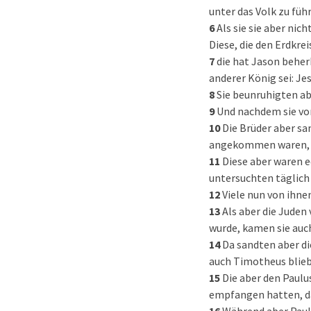
unter das Volk zu füh
6
Als sie sie aber nic
Diese, die den Erdkr
7
die hat Jason beher
anderer König sei: Jes
8
Sie beunruhigten ab
9
Und nachdem sie von
10
Die Brüder aber san
angekommen waren, i
11
Diese aber waren e
untersuchten täglich d
12
Viele nun von ihn
13
Als aber die Juden
wurde, kamen sie auc
14
Da sandten aber di
auch Timotheus blieb
15
Die aber den Paulu
empfangen hatten, da