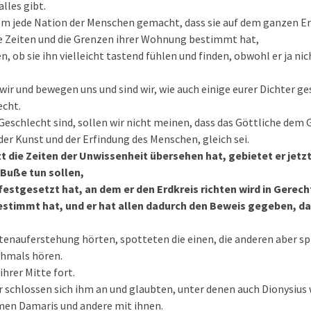
lles gibt.
nem jede Nation der Menschen gemacht, dass sie auf dem ganzen 
e Zeiten und die Grenzen ihrer Wohnung bestimmt hat,
n, ob sie ihn vielleicht tastend fühlen und finden, obwohl er ja nic
wir und bewegen uns und sind wir, wie auch einige eurer Dichter g
echt.
Geschlecht sind, sollen wir nicht meinen, dass das Göttliche dem G
der Kunst und der Erfindung des Menschen, gleich sei.
 die Zeiten der Unwissenheit übersehen hat, gebietet er jetz
l Buße tun sollen,
 festgesetzt hat, an dem er den Erdkreis richten wird in Gerech
estimmt hat, und er hat allen dadurch den Beweis gegeben, da
otenauferstehung hörten, spotteten die einen, die anderen aber s
chmals hören.
ihrer Mitte fort.
 schlossen sich ihm an und glaubten, unter denen auch Dionysius 
men Damaris und andere mit ihnen.